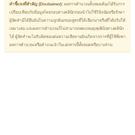
คำชี้แจงที่สำคัญ (Disclaimer):
ผลการคำนวณทั้งหมดต้องได้รับการ
» โรคติดเชื้อ
เปรียบเทียบกับข้อมูลโดยรอบทางคลินิกก่อนนำไปใช้วินิจฉัยหรือรักษา
ผู้จัดทำมิได้ยืนยันในความถูกต้องของสูตรที่ได้เลือกมาหรือที่ได้ปรับให้
เจ็บคอควรทำอย่างไร
เหมาะสม และผลการคำนวณก็ไม่สามารถทดแทนดุลยพินิจทางคลินิก
ได้ ผู้จัดทำจะไม่รับผิดชอบต่อความเสียหายอันเกิดจากการที่ผู้ใช้พึ่งพา
» การให้ยาเคมีบำบัด
ผลการคำนวณหรือคำแนะนำในเอกสารนี้ทั้งหมดหรือบางส่วน
พื้นที่ผิวของร่างกาย
» ปรับขนาดยา
ยาต้านการแข็งตัวของเลือด
» การออกกำลังกาย
ชีพจรเป้าหมาย