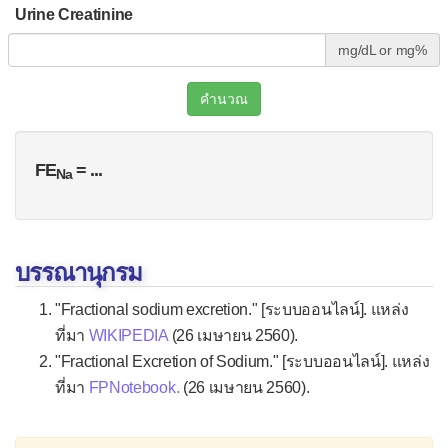
Urine Creatinine
คะเนสมรรถภาพปอดของไทย
mg/dL or mg%
คำนวณ A-a gradient
แปลง VBG เป็น ABG
คำนวณ
วิเคราะห์กรด-ด่างในเลือดแดง
FE
=
...
Na
» ระบบโลหิตวิทยา
กราฟ ESR-Ferritin
บรรณานุกรม
คำนวณเพื่อช่วยรักษา
"Fractional sodium excretion." [ระบบออนไลน์]. แหล่ง
ที่มา
WIKIPEDIA
(26 เมษายน 2560).
» ระบบไตและเมตาบอลิก
"Fractional Excretion of Sodium." [ระบบออนไลน์]. แหล่ง
ที่มา
FPNotebook.
(26 เมษายน 2560).
แก้โซเดียมในภาวะขาดน้ำ
พลังงานที่ต้องการใน 1 วัน