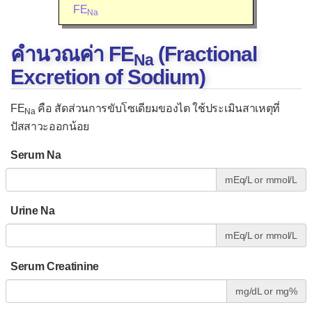
FE
Na
FE
K
คำนวณค่า FE
(Fractional
Na
FE
HCO3
Excretion of Sodium)
FE
Pi
FE
คือ สัดส่วนการขับโซเดียมของไต ใช้ประเมินสาเหตุที่
Serum osmolarity
Na
ปัสสาวะออกน้อย
TTKG
Serum Na
Anion gap ในเลือด
mEq/L or mmol/L
Anion gap ในปัสสาวะ
Urine Na
» ระบบหัวใจและหลอดเลือด
mEq/L or mmol/L
MAP & Pulse pressure
Serum Creatinine
» ระบบหายใจ
mg/dL or mg%