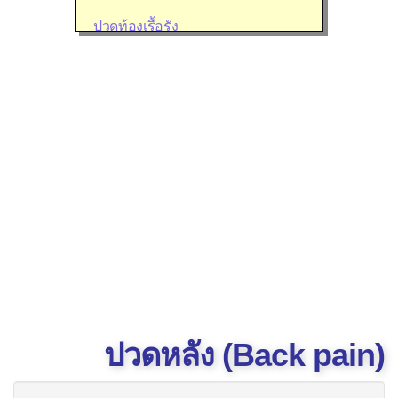
ปวดท้องเรื้อรัง
ปวดลำคอ
ปวดศีรษะบ่อย
ปวดหลัง
ปัญหาการถ่ายปัสสาวะ
ปัญหาการถ่ายอุจจาระ
ปัญหาเกี่ยวกับตา
ปัญหาเกี่ยวกับหู
ปัญหาที่หัวไหล่
ปัญหาที่แขนและมือ
ปวดหลัง (Back pain)
ปัญหาที่สะโพก
ปัญหาที่เข่า