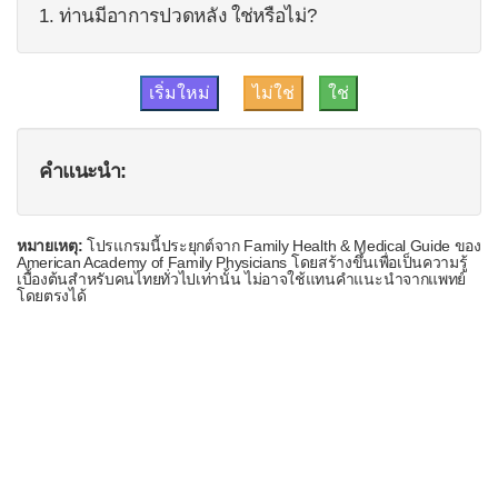
1. ท่านมีอาการปวดหลัง ใช่หรือไม่?
ปัญหาที่ขา
ปัญหาเท้าและข้อเท้า
ปัญหาที่ปาก
ปัญหาผิวหนัง
คำแนะนำ:
เป็นหวัด
ผมร่วง
หมายเหตุ:
โปรแกรมนี้ประยุกต์จาก Family Health & Medical Guide ของ
ลำคอบวม
American Academy of Family Physicians โดยสร้างขึ้นเพื่อเป็นความรู้
เบื้องต้นสำหรับคนไทยทั่วไปเท่านั้น ไม่อาจใช้แทนคำแนะนำจากแพทย์
หน้าบวม
โดยตรงได้
หายใจหอบ
ไอ
ในเด็ก
ไข้