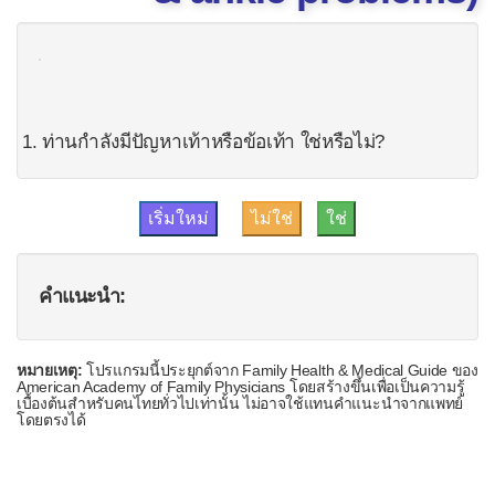
ปัญหาที่ขา
ปัญหาเท้าและข้อเท้า
ปัญหาที่ปาก
ปัญหาผิวหนัง
1. ท่านกำลังมีปัญหาเท้าหรือข้อเท้า ใช่หรือไม่?
เป็นหวัด
ผมร่วง
ลำคอบวม
หน้าบวม
คำแนะนำ:
หายใจหอบ
หมายเหตุ:
โปรแกรมนี้ประยุกต์จาก Family Health & Medical Guide ของ
ไอ
American Academy of Family Physicians โดยสร้างขึ้นเพื่อเป็นความรู้
เบื้องต้นสำหรับคนไทยทั่วไปเท่านั้น ไม่อาจใช้แทนคำแนะนำจากแพทย์
ในเด็ก
โดยตรงได้
ไข้