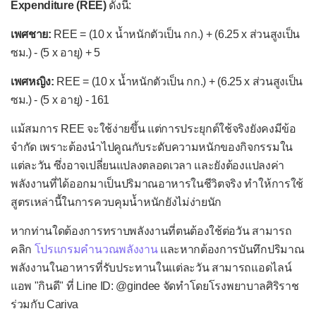
โครเมียม (Chromium)
Expenditure (REE)
ดังนี้:
ซีลีเนียม (Selenium)
เพศชาย:
REE = (10 x น้ำหนักตัวเป็น กก.) + (6.25 x ส่วนสูงเป็น
ซม.) - (5 x อายุ) + 5
โซเดียมคลอไรด์ (Sodium
chloride)
เพศหญิง:
REE = (10 x น้ำหนักตัวเป็น กก.) + (6.25 x ส่วนสูงเป็น
ซม.) - (5 x อายุ) - 161
ทองแดง (Copper)
แม้สมการ REE จะใช้ง่ายขึ้น แต่การประยุกต์ใช้จริงยังคงมีข้อ
โบรอน (Boron)
จำกัด เพราะต้องนำไปคูณกับระดับความหนักของกิจกรรมใน
โพแทสเซียม (Potassium)
แต่ละวัน ซึ่งอาจเปลี่ยนแปลงตลอดเวลา และยังต้องแปลงค่า
ฟลูออไรด์ (Fluoride)
พลังงานที่ได้ออกมาเป็นปริมาณอาหารในชีวิตจริง ทำให้การใช้
สูตรเหล่านี้ในการควบคุมน้ำหนักยังไม่ง่ายนัก
ฟอสฟอรัส (Phosphorus)
หากท่านใดต้องการทราบพลังงานที่ตนต้องใช้ต่อวัน สามารถ
แมกนีเซียม (Magnesium)
คลิก
โปรแกรมคำนวณพลังงาน
และหากต้องการบันทึกปริมาณ
แมงกานีส (Manganese)
พลังงานในอาหารที่รับประทานในแต่ละวัน สามารถแอดไลน์
โมลิบดีนัม (Molybdenum)
แอพ "กินดี" ที่ Line ID: @gindee จัดทำโดยโรงพยาบาลศิริราช
ร่วมกับ Cariva
สังกะสี (Zinc)