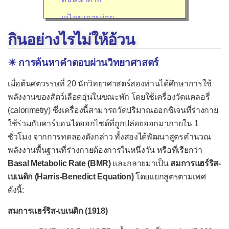
แป้งทนการย่อย
กินอย่างไรไม่ให้อ้วน
โปรตีน
กรดอะมิโนจำเป็น
☀ การค้นหาคำตอบผ่านวิทยาศาสตร์
ไขมัน
เมื่อต้นศตวรรษที่ 20 นักวิทยาศาสตร์สองท่านได้ศึกษาการใช้
กรดไขมันจำเป็น
พลังงานของสัตว์เลือดอุ่นในขณะพัก โดยใช้เครื่องวัดแคลอรี่
ใยอาหาร (Dietary fiber)
(calorimetry) ซึ่งเครื่องนี้สามารถวัดปริมาณออกซิเจนที่ร่างกาย
ใช้ร่วมกับคาร์บอนไดออกไซด์ที่ถูกปล่อยออกมาภายใน 1
สารอาหารที่จำเป็น
ชั่วโมง จากการทดลองดังกล่าว ทั้งสองได้พัฒนาสูตรคำนวณ
วิตามินในธรรมชาติ
พลังงานพื้นฐานที่ร่างกายต้องการในหนึ่งวัน หรือที่เรียกว่า
Basal Metabolic Rate (BMR)
และกลายมาเป็น
สมการแฮร์ริส-
วิตามิน A (Retinol)
เบเนดิก (Harris-Benedict Equation)
โดยแยกสูตรตามเพศ
วิตามิน D (Calciferol)
ดังนี้:
วิตามิน E (α-Tocopherol)
สมการแฮร์ริส-เบเนดิก (1918)
วิตามิน K