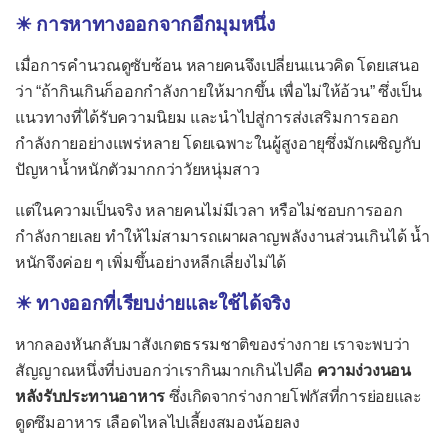
☀ การหาทางออกจากอีกมุมหนึ่ง
ธาตุเหล็ก (Iron)
ไอโอดีน (Iodine)
เมื่อการคำนวณดูซับซ้อน หลายคนจึงเปลี่ยนแนวคิด โดยเสนอ
ว่า “ถ้ากินเกินก็ออกกำลังกายให้มากขึ้น เพื่อไม่ให้อ้วน” ซึ่งเป็น
แนวทางที่ได้รับความนิยม และนำไปสู่การส่งเสริมการออก
กำลังกายอย่างแพร่หลาย โดยเฉพาะในผู้สูงอายุซึ่งมักเผชิญกับ
ปัญหาน้ำหนักตัวมากกว่าวัยหนุ่มสาว
แต่ในความเป็นจริง หลายคนไม่มีเวลา หรือไม่ชอบการออก
กำลังกายเลย ทำให้ไม่สามารถเผาผลาญพลังงานส่วนเกินได้ น้ำ
หนักจึงค่อย ๆ เพิ่มขึ้นอย่างหลีกเลี่ยงไม่ได้
☀ ทางออกที่เรียบง่ายและใช้ได้จริง
หากลองหันกลับมาสังเกตธรรมชาติของร่างกาย เราจะพบว่า
สัญญาณหนึ่งที่บ่งบอกว่าเรากินมากเกินไปคือ
ความง่วงนอน
หลังรับประทานอาหาร
ซึ่งเกิดจากร่างกายโฟกัสที่การย่อยและ
ดูดซึมอาหาร เลือดไหลไปเลี้ยงสมองน้อยลง