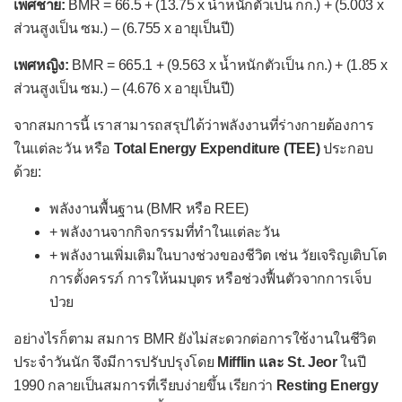
เพศชาย:
BMR = 66.5 + (13.75 x น้ำหนักตัวเป็น กก.) + (5.003 x
วิตามิน B
(Thiamine)
1
ส่วนสูงเป็น ซม.) – (6.755 x อายุเป็นปี)
วิตามิน B
(Riboflavin)
2
เพศหญิง:
BMR = 665.1 + (9.563 x น้ำหนักตัวเป็น กก.) + (1.85 x
วิตามิน B
(Niacin)
ส่วนสูงเป็น ซม.) – (4.676 x อายุเป็นปี)
3
วิตามิน B
(Pantothenic acid)
5
จากสมการนี้ เราสามารถสรุปได้ว่าพลังงานที่ร่างกายต้องการ
ในแต่ละวัน หรือ
วิตามิน B
Total Energy Expenditure (TEE)
(Pyridoxine)
ประกอบ
6
ด้วย:
วิตามิน B
(Biotin)
7
พลังงานพื้นฐาน (BMR หรือ REE)
วิตามิน B
(Folate)
9
+ พลังงานจากกิจกรรมที่ทำในแต่ละวัน
วิตามิน B
(Cobalamin)
12
+ พลังงานเพิ่มเติมในบางช่วงของชีวิต เช่น วัยเจริญเติบโต
วิตามิน C (Ascorbic acid)
การตั้งครรภ์ การให้นมบุตร หรือช่วงฟื้นตัวจากการเจ็บ
ป่วย
แร่ธาตุสำคัญในอาหาร
อย่างไรก็ตาม สมการ BMR ยังไม่สะดวกต่อการใช้งานในชีวิต
กำมะถัน (Sulfur)
ประจำวันนัก จึงมีการปรับปรุงโดย
Mifflin และ St. Jeor
ในปี
แคลเซียม (Calcium)
1990 กลายเป็นสมการที่เรียบง่ายขึ้น เรียกว่า
Resting Energy