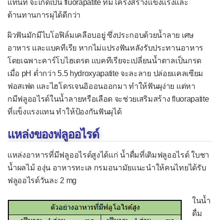
แทนที่ จะเกิดเป็น fluorapatite ที่มีโครงสร้างแข็งแรงและ
ต้านทานการผุได้ดีกว่า
ผิวฟันมักมีไบโอฟิล์มเคลือบอยู่ ซึ่งประกอบด้วยน้ำลาย เศษ
อาหาร และแบคทีเรีย หากไม่แปรงฟันหลังรับประทานอาหาร
โดยเฉพาะคาร์โบไฮเดรต แบคทีเรียจะเปลี่ยนน้ำตาลเป็นกรด
เมื่อ pH ต่ำกว่า 5.5 hydroxyapatite จะละลาย ปล่อยแคลเซียม
ฟอสเฟต และไฮโดรเจนอิออนออกมา ทำให้ฟันผุง่าย แต่หา
กมีฟลูออไรด์ในน้ำลายหรือเลือด จะช่วยเสริมสร้าง fluorapatite
ที่แข็งแรงแทน ทำให้ป้องกันฟันผุได้
แหล่งของฟลูออไรด์
แหล่งอาหารที่มีฟลูออไรด์สูงได้แก่ น้ำดื่มที่เติมฟลูออไรด์ ใบชา
น้ำผลไม้ องุ่น อาหารทะเล กรมอนามัยแนะนำให้คนไทยได้รับ
ฟลูออไรด์วันละ 2 mg
ในน้ำ
ดื่ม