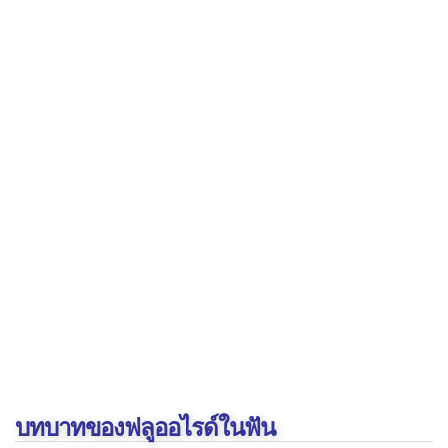
โครเมียม (Chromium)
ซีลีเนียม (Selenium)
โซเดียมคลอไรด์ (Sodium
chloride)
ทองแดง (Copper)
โบรอน (Boron)
โพแทสเซียม (Potassium)
ฟลูออไรด์ (Fluoride)
ฟอสฟอรัส (Phosphorus)
แมกนีเซียม (Magnesium)
แมงกานีส (Manganese)
โมลิบดีนัม (Molybdenum)
บทบาทของฟลูออไรด์ในฟัน
สังกะสี (Zinc)