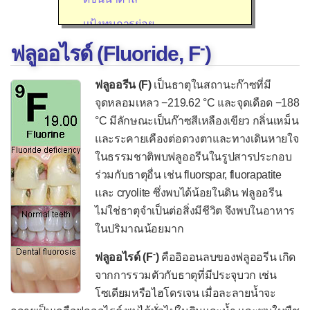
แป้งทนการย่อย
-
ฟลูออไรด์ (Fluoride, F
)
โปรตีน
กรดอะมิโนจำเป็น
ฟลูออรีน (F)
เป็นธาตุในสถานะก๊าซที่มี
ไขมัน
จุดหลอมเหลว −219.62 °C และจุดเดือด −188
°C มีลักษณะเป็นก๊าซสีเหลืองเขียว กลิ่นเหม็น
กรดไขมันจำเป็น
และระคายเคืองต่อดวงตาและทางเดินหายใจ
ใยอาหาร (Dietary fiber)
ในธรรมชาติพบฟลูออรีนในรูปสารประกอบ
สารอาหารที่จำเป็น
ร่วมกับธาตุอื่น เช่น fluorspar, fluorapatite
และ cryolite ซึ่งพบได้น้อยในดิน ฟลูออรีน
วิตามินในธรรมชาติ
ไม่ใช่ธาตุจำเป็นต่อสิ่งมีชีวิต จึงพบในอาหาร
วิตามิน A (Retinol)
ในปริมาณน้อยมาก
วิตามิน D (Calciferol)
-
ฟลูออไรด์ (F
)
คืออิออนลบของฟลูออรีน เกิด
วิตามิน E (α-Tocopherol)
จากการรวมตัวกับธาตุที่มีประจุบวก เช่น
โซเดียมหรือไฮโดรเจน เมื่อละลายน้ำจะ
วิตามิน K