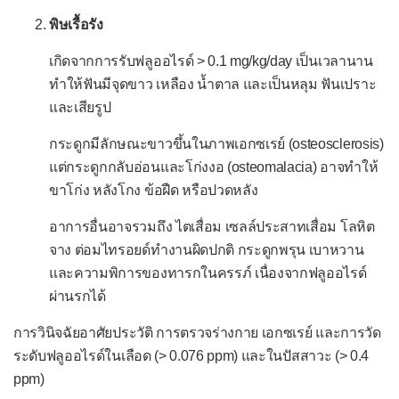
พิษเรื้อรัง
เกิดจากการรับฟลูออไรด์ > 0.1 mg/kg/day เป็นเวลานาน
ทำให้ฟันมีจุดขาว เหลือง น้ำตาล และเป็นหลุม ฟันเปราะ
และเสียรูป
กระดูกมีลักษณะขาวขึ้นในภาพเอกซเรย์ (osteosclerosis)
แต่กระดูกกลับอ่อนและโก่งงอ (osteomalacia) อาจทำให้
ขาโก่ง หลังโกง ข้อฝืด หรือปวดหลัง
อาการอื่นอาจรวมถึง ไตเสื่อม เซลล์ประสาทเสื่อม โลหิต
จาง ต่อมไทรอยด์ทำงานผิดปกติ กระดูกพรุน เบาหวาน
และความพิการของทารกในครรภ์ เนื่องจากฟลูออไรด์
ผ่านรกได้
การวินิจฉัยอาศัยประวัติ การตรวจร่างกาย เอกซเรย์ และการวัด
ระดับฟลูออไรด์ในเลือด (> 0.076 ppm) และในปัสสาวะ (> 0.4
ppm)