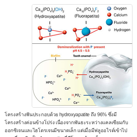
ธาตุเหล็ก (Iron)
ไอโอดีน (Iodine)
โครงสร้างฟันประกอบด้วย hydroxyapatite ถึง 96% ซึ่งมี
โครงสร้างค่อนข้างโปร่ง เนื่องจากพันธะระหว่างแคลเซียมกับ
ออกซิเจนและไฮโดรเจนมีขนาดเล็ก แต่เมื่อมีฟลูออไรด์เข้าไป