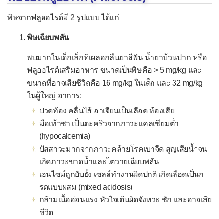
พิษจากฟลูออไรด์มี 2 รูปแบบ ได้แก่
พิษเฉียบพลัน
พบมากในเด็กเล็กที่เผลอกลืนยาสีฟัน น้ำยาบ้วนปาก หรือ
ฟลูออไรด์เสริมอาหาร ขนาดเป็นพิษคือ > 5 mg/kg และ
ขนาดที่อาจเสียชีวิตคือ 16 mg/kg ในเด็ก และ 32 mg/kg
ในผู้ใหญ่ อาการ:
ปวดท้อง คลื่นไส้ อาเจียนเป็นเลือด ท้องเสีย
มือเท้าชา เป็นตะคริวจากภาวะแคลเซียมต่ำ
(hypocalcemia)
ปัสสาวะมากจากภาวะคล้ายโรคเบาจืด สูญเสียน้ำจน
เกิดภาวะขาดน้ำและไตวายเฉียบพลัน
เอนไซม์ถูกยับยั้ง เซลล์ทำงานผิดปกติ เกิดเลือดเป็นก
รดแบบผสม (mixed acidosis)
กล้ามเนื้ออ่อนแรง หัวใจเต้นผิดจังหวะ ชัก และอาจเสีย
ชีวิต