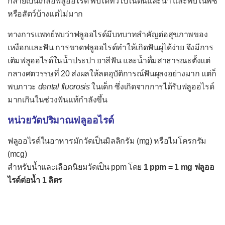
กลายเป็นเกลือฟลูออไรด์ พบได้ทั่วไปในดินและน้ำ และพบในพืช
วิตามิน B
(Thiamine)
หรือสัตว์บ้างแต่ไม่มาก
1
วิตามิน B
(Riboflavin)
2
ทางการแพทย์พบว่าฟลูออไรด์มีบทบาทสำคัญต่อสุขภาพของ
วิตามิน B
(Niacin)
เหงือกและฟัน การขาดฟลูออไรด์ทำให้เกิดฟันผุได้ง่าย จึงมีการ
3
เติมฟลูออไรด์ในน้ำประปา ยาสีฟัน และน้ำดื่มสาธารณะตั้งแต่
วิตามิน B
(Pantothenic acid)
5
กลางศตวรรษที่ 20 ส่งผลให้ลดอุบัติการณ์ฟันผุลงอย่างมาก แต่ก็
วิตามิน B
(Pyridoxine)
6
พบภาวะ
dental fluorosis
ในเด็ก ซึ่งเกิดจากการได้รับฟลูออไรด์
มากเกินในช่วงฟันแท้กำลังขึ้น
วิตามิน B
(Biotin)
7
หน่วยวัดปริมาณฟลูออไรด์
วิตามิน B
(Folate)
9
วิตามิน B
(Cobalamin)
12
ฟลูออไรด์ในอาหารมักวัดเป็นมิลลิกรัม (mg) หรือไมโครกรัม
(mcg)
วิตามิน C (Ascorbic acid)
สำหรับน้ำและเลือดนิยมวัดเป็น ppm โดย
1 ppm = 1 mg ฟลูออ
แร่ธาตุสำคัญในอาหาร
ไรด์ต่อน้ำ 1 ลิตร
กำมะถัน (Sulfur)
แคลเซียม (Calcium)