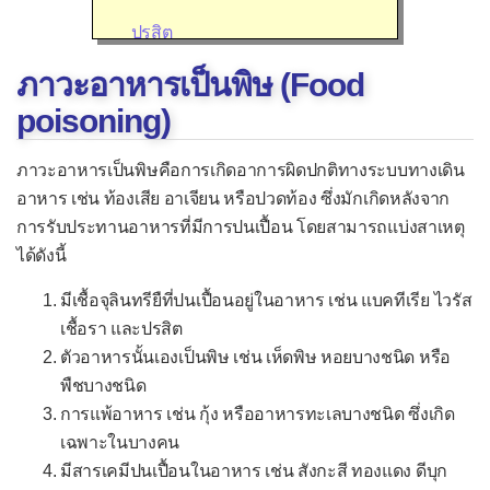
ปรสิต
เชื้ออื่น ๆ
ภาวะอาหารเป็นพิษ (Food
อาการของโรคติดเชื้อ
poisoning)
โรคติดเชื้อไวรัส
ภาวะอาหารเป็นพิษคือการเกิดอาการผิดปกติทางระบบทางเดิน
กล้ามเนื้อหัวใจอักเสบจากไวรัส
อาหาร เช่น ท้องเสีย อาเจียน หรือปวดท้อง ซึ่งมักเกิดหลังจาก
การรับประทานอาหารที่มีการปนเปื้อน โดยสามารถแบ่งสาเหตุ
ไข้เลือดออก
ได้ดังนี้
ไข้สมองอักเสบ
มีเชื้อจุลินทรียืที่ปนเปื้อนอยู่ในอาหาร เช่น แบคทีเรีย ไวรัส
ไข้หวัดใหญ่
เชื้อรา และปรสิต
โรคหวัด
ตัวอาหารนั้นเองเป็นพิษ เช่น เห็ดพิษ หอยบางชนิด หรือ
พืชบางชนิด
คออักเสบจากไวรัส
การแพ้อาหาร เช่น กุ้ง หรืออาหารทะเลบางชนิด ซึ่งเกิด
คางทูม
เฉพาะในบางคน
ชิคุนกุนยา
มีสารเคมีปนเปื้อนในอาหาร เช่น สังกะสี ทองแดง ดีบุก