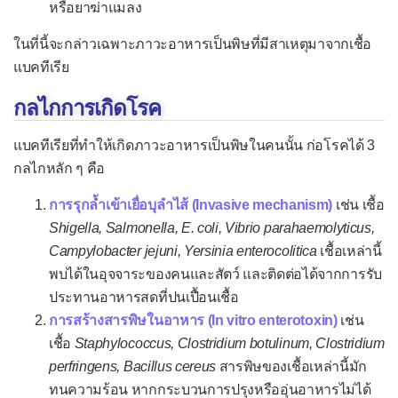
หรือยาฆ่าแมลง
โปลิโอ
ในที่นี้จะกล่าวเฉพาะภาวะอาหารเป็นพิษที่มีสาเหตุมาจากเชื้อ
เยื่อบุตาอักเสบจากไวรัส
แบคทีเรีย
เยื่อหุ้มปอดอักเสบจากไวรัส
กลไกการเกิดโรค
เยื่อหุ้มสมองอักเสบจากไวรัส
ลำไส้อักเสบจากโรต้าไวรัส
แบคทีเรียที่ทำให้เกิดภาวะอาหารเป็นพิษในคนนั้น ก่อโรคได้ 3
กลไกหลัก ๆ คือ
โรคติดเชื้อไซโตเมกะโลไวรัส
การรุกล้ำเข้าเยื่อบุลำไส้ (Invasive mechanism)
เช่น เชื้อ
ไซโตเมกะโลไวรัสแต่กำเนิด
Shigella, Salmonella, E. coli, Vibrio parahaemolyticus,
โรคติดเชื้อโมโนนิวคลีโอสิส
Campylobacter jejuni, Yersinia enterocolitica
เชื้อเหล่านี้
โรคพิษสุนัขบ้า
พบได้ในอุจจาระของคนและสัตว์ และติดต่อได้จากการรับ
ประทานอาหารสดที่ปนเปื้อนเชื้อ
โรคฟิฟธ์
การสร้างสารพิษในอาหาร (In vitro enterotoxin)
เช่น
โรคมือเท้าปาก
เชื้อ
Staphylococcus, Clostridium botulinum, Clostridium
perfringens, Bacillus cereus
โรคเริม
สารพิษของเชื้อเหล่านี้มัก
ทนความร้อน หากกระบวนการปรุงหรืออุ่นอาหารไม่ได้