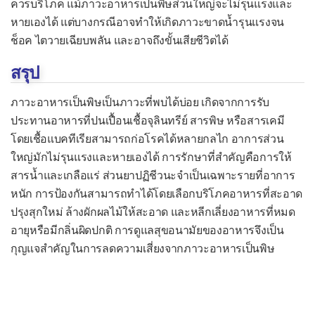
ควรบริโภค แม้ภาวะอาหารเป็นพิษส่วนใหญ่จะไม่รุนแรงและ
เยื่อบุช่องท้องอักเสบ
หายเองได้ แต่บางกรณีอาจทำให้เกิดภาวะขาดน้ำรุนแรงจน
ช็อค ไตวายเฉียบพลัน และอาจถึงขั้นเสียชีวิตได้
เยื่อบุโพรงหัวใจอักเสบ
สรุป
เยื่อหุ้มสมองอักเสบจากแบคทีเรีย
ไส้ติ่งอักเสบ
ภาวะอาหารเป็นพิษเป็นภาวะที่พบได้บ่อย เกิดจากการรับ
ประทานอาหารที่ปนเปื้อนเชื้อจุลินทรีย์ สารพิษ หรือสารเคมี
หลอดลมอักเสบเฉียบพลัน
โดยเชื้อแบคทีเรียสามารถก่อโรคได้หลายกลไก อาการส่วน
หูชั้นกลางอักเสบ
ใหญ่มักไม่รุนแรงและหายเองได้ การรักษาที่สำคัญคือการให้
อหิวาตกโรค
สารน้ำและเกลือแร่ ส่วนยาปฏิชีวนะจำเป็นเฉพาะรายที่อาการ
หนัก การป้องกันสามารถทำได้โดยเลือกบริโภคอาหารที่สะอาด
อัณฑะอักเสบ
ปรุงสุกใหม่ ล้างผักผลไม้ให้สะอาด และหลีกเลี่ยงอาหารที่หมด
อุ้งเชิงกรานอักเสบ
อายุหรือมีกลิ่นผิดปกติ การดูแลสุขอนามัยของอาหารจึงเป็น
โรคคอตีบ
กุญแจสำคัญในการลดความเสี่ยงจากภาวะอาหารเป็นพิษ
โรคติดเชื้อ H. pylori
โรคเซลล์เนื้อเยื่ออักเสบ