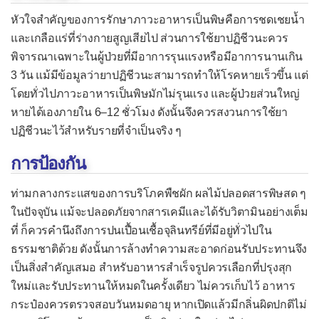
ท่อปัสสาวะอักเสบ
หัวใจสำคัญของการรักษาภาวะอาหารเป็นพิษคือการชดเชยน้ำ
บาดทะยัก
และเกลือแร่ที่ร่างกายสูญเสียไป ส่วนการใช้ยาปฏิชีวนะควร
พิจารณาเฉพาะในผู้ป่วยที่มีอาการรุนแรงหรือมีอาการนานเกิน
ปอดอักเสบ (ปอดบวม)
3 วัน แม้มีข้อมูลว่ายาปฏิชีวนะสามารถทำให้โรคหายเร็วขึ้น แต่
แผลริมอ่อน
โดยทั่วไปภาวะอาหารเป็นพิษมักไม่รุนแรง และผู้ป่วยส่วนใหญ่
ฝีที่รังไข่
หายได้เองภายใน 6–12 ชั่วโมง ดังนั้นจึงควรสงวนการใช้ยา
ปฏิชีวนะไว้สำหรับรายที่จำเป็นจริง ๆ
ฝีในปอด
ฝีในสมอง
การป้องกัน
ภาวะอาหารเป็นพิษ
ท่ามกลางกระแสของการบริโภคพืชผัก ผลไม้ปลอดสารพิษสด ๆ
จากแบคทีเรียเข้าเยื่อบุ
ในปัจจุบัน แม้จะปลอดภัยจากสารเคมีและได้รับวิตามินอย่างเต็ม
ที่ ก็ควรคำนึงถึงการปนเปื้อนเชื้อจุลินทรีย์ที่มีอยู่ทั่วไปใน
จากพิษในอาหาร
ธรรมชาติด้วย ดังนั้นการล้างทำความสะอาดก่อนรับประทานจึง
จากพิษที่เกิดในลำไส้
เป็นสิ่งสำคัญเสมอ สำหรับอาหารสำเร็จรูปควรเลือกที่ปรุงสุก
ใหม่และรับประทานให้หมดในครั้งเดียว ไม่ควรเก็บไว้ อาหาร
มดลูกอักเสบ
กระป๋องควรตรวจสอบวันหมดอายุ หากเปิดแล้วมีกลิ่นผิดปกติไม่
เยื่อบุตาอักเสบจากแบคทีเรีย