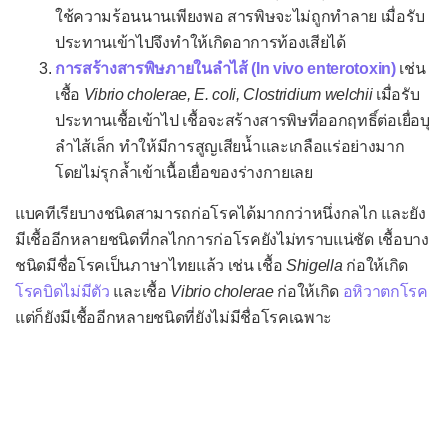
โรคเริมแต่กำเนิด
ใช้ความร้อนนานเพียงพอ สารพิษจะไม่ถูกทำลาย เมื่อรับ
โรคไวรัสตับอักเสบ
ประทานเข้าไปจึงทำให้เกิดอาการท้องเสียได้
การสร้างสารพิษภายในลำไส้ (In vivo enterotoxin)
เช่น
โรคส่าไข้
เชื้อ
Vibrio cholerae, E. coli, Clostridium welchii
เมื่อรับ
โรคหลอดลมฝอยอักเสบ
ประทานเชื้อเข้าไป เชื้อจะสร้างสารพิษที่ออกฤทธิ์ต่อเยื่อบุ
โรคหัด
ลำไส้เล็ก ทำให้มีการสูญเสียน้ำและเกลือแร่อย่างมาก
โดยไม่รุกล้ำเข้าเนื้อเยื่อของร่างกายเลย
โรคหัดเยอรมัน
แบคทีเรียบางชนิดสามารถก่อโรคได้มากกว่าหนึ่งกลไก และยัง
หัดเยอรมันแต่กำเนิด
มีเชื้ออีกหลายชนิดที่กลไกการก่อโรคยังไม่ทราบแน่ชัด เชื้อบาง
โรคอีสุกอีใส
ชนิดมีชื่อโรคเป็นภาษาไทยแล้ว เช่น เชื้อ
Shigella
ก่อให้เกิด
โรคงูสวัด
โรคบิดไม่มีตัว
และเชื้อ
Vibrio cholerae
ก่อให้เกิด
อหิวาตกโรค
แต่ก็ยังมีเชื้ออีกหลายชนิดที่ยังไม่มีชื่อโรคเฉพาะ
โรคเอดส์
โรคติดเชื้อแบคทีเรีย
กรวยไตอักเสบ
กระเพาะปัสสาวะอักเสบ