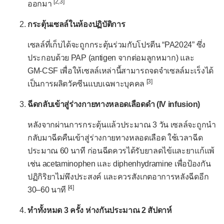
[2,3]
แอนแทรกซ์
ออกมา
วัคซีนรักษาโรค
กระตุ้นเซลล์ในห้องปฏิบัติการ
มะเร็งกระเพาะปัสสาวะ
เซลล์ที่เก็บได้จะถูกกระตุ้นร่วมกับโปรตีน “PA2024” ซึ่ง
ประกอบด้วย PAP (antigen จากต่อมลูกหมาก) และ
มะเร็งต่อมลูกหมาก
GM‑CSF เพื่อให้เซลล์เหล่านี้สามารถจดจำเซลล์มะเร็งได้
มะเร็งผิวหนังเมลาโนมา
[3]
เป็นการผลิตวัคซีนแบบเฉพาะบุคคล
ฉีดกลับเข้าสู่ร่างกายทางหลอดเลือดดำ (IV infusion)
หลังจากผ่านการกระตุ้นแล้วประมาณ 3 วัน เซลล์จะถูกนำ
กลับมาฉีดคืนเข้าสู่ร่างกายทางหลอดเลือด ใช้เวลาฉีด
ประมาณ 60 นาที ก่อนฉีดควรได้รับยาลดไข้และยาแก้แพ้
เช่น acetaminophen และ diphenhydramine เพื่อป้องกัน
ปฏิกิริยาไม่พึงประสงค์ และควรสังเกตอาการหลังฉีดอีก
[4]
30–60 นาที
ทำทั้งหมด 3 ครั้ง ห่างกันประมาณ 2 สัปดาห์