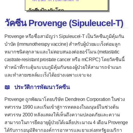
วัคซีนป้องกันโรค
วัคซีน Provenge (Sipuleucel‑T)
ไข้กาฬหลังแอ่น
ไข้เลือดออก
Provenge หรือชื่อสามัญว่า Sipuleucel‑T เป็นวัคซีนภูมิคุ้มกัน
ไข้สมองอักเสบเจอี
บำบัด (immunotherapy vaccine) สำหรับผู้ป่วยมะเร็งต่อมลูก
หมากชนิดลุกลามและไม่ตอบสนองต่อฮอร์โมน (metastatic
ไข้หวัดใหญ่
castrate‑resistant prostate cancer หรือ mCRPC) โดยวัคซีนนี้
ไข้เหลือง
ทำหน้าที่กระตุ้นระบบภูมิคุ้มกันของผู้ป่วยให้สามารถจำแนก
และทำลายเซลล์มะเร็งได้อย่างเฉพาะเจาะจง
คอตีบ-บาดทะยัก-ไอกรน
โควิด-19
📖 ประวัติการพัฒนาวัคซีน
งูสวัด
Provenge ถูกพัฒนาโดยบริษัท Dendreon Corporation ในช่วง
ทศวรรษ 1990 และเริ่มเข้าสู่การทดลองในมนุษย์ในช่วงต้น
ไทฟอยด์
ทศวรรษ 2000 หลังแสดงให้เห็นถึงความปลอดภัยและความ
นิวโมคอคคัส (PCV)
สามารถในการยืดอายุผู้ป่วยได้เฉลี่ยประมาณ 4 เดือน Provenge
ปอดอักเสบจากเชื้อฮิบ (Hib)
ได้รับการอนุมัติจากองค์การอาหารและยาแห่งสหรัฐอเมริกา