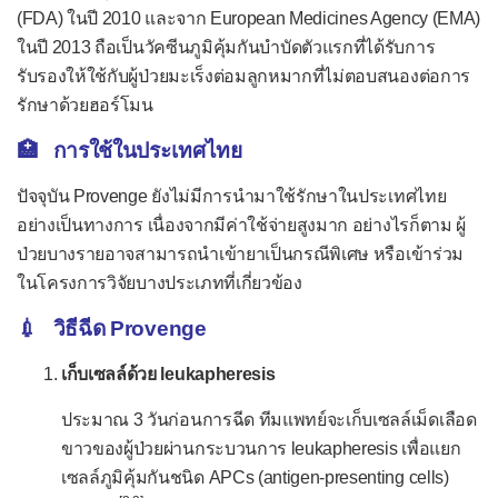
(FDA) ในปี 2010 และจาก European Medicines Agency (EMA)
โปลิโอ
ในปี 2013 ถือเป็นวัคซีนภูมิคุ้มกันบำบัดตัวแรกที่ได้รับการ
พิษสุนัขบ้า
รับรองให้ใช้กับผู้ป่วยมะเร็งต่อมลูกหมากที่ไม่ตอบสนองต่อการ
มะเร็งปากมดลูก (HPV)
รักษาด้วยฮอร์โมน
มาลาเรีย
🏥 การใช้ในประเทศไทย
วัณโรค
ปัจจุบัน Provenge ยังไม่มีการนำมาใช้รักษาในประเทศไทย
ไวรัสตับอักเสบบี
อย่างเป็นทางการ เนื่องจากมีค่าใช้จ่ายสูงมาก อย่างไรก็ตาม ผู้
ป่วยบางรายอาจสามารถนำเข้ายาเป็นกรณีพิเศษ หรือเข้าร่วม
ไวรัสตับอักเสบเอ
ในโครงการวิจัยบางประเภทที่เกี่ยวข้อง
ไวรัสโรต้า
💉 วิธีฉีด Provenge
หัด-หัดเยอรมัน-คางทูม
เก็บเซลล์ด้วย leukapheresis
อหิวาตกโรค
ประมาณ 3 วันก่อนการฉีด ทีมแพทย์จะเก็บเซลล์เม็ดเลือด
อีโบลา
ขาวของผู้ป่วยผ่านกระบวนการ leukapheresis เพื่อแยก
อีสุกอีใส
เซลล์ภูมิคุ้มกันชนิด APCs (antigen-presenting cells)