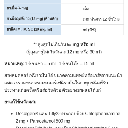
Hydroxyzine
ยาเม็ด (4 mg)
เม็ด
Levocetirizine
ยาเม็ดฤทธิ์ยาว (12 mg) (ห้ามหัก)
เม็ด ห่างทุก 12 ชั่วโมง
Loratadine
ยาฉีด IM, IV, SC (10 mg/ml)
ml (ซีซี)
Pseudoephedrine
** สูงสุดไม่เกินวันละ
mg หรือ
ml
▫
ยาละลายเสมหะ
(ผู้สูงอายุไม่เกินวันละ 12 mg หรือ 30 ml)
Acetylcysteine (NAC)
หมายเหตุ:
1 ช้อนชา = 5 ml 1 ช้อนโต๊ะ = 15 ml
Ambroxol
ยาผสมคลอร์เฟนิรามีน ใช้ขนาดตามแพทย์หรือเภสัชกรแนะนำ
Bromhexine (Bisolvon®)
แต่ควรรวมขนาดของคลอร์เฟนิรามีนในยาทุกชนิดที่รับ
Carbocisteine
ประทานต่อครั้งหรือต่อวันด้วย ตัวอย่างยาผสมได้แก่
ยาแก้ไอน้ำดำ
ยาแก้ไข้หวัดผสม
▫
ยาระงับการไอ
Decolgen® และ Tiffy® ประกอบด้วย Chlorpheniramine
Codeine
2 mg + Paracetamol 500 mg