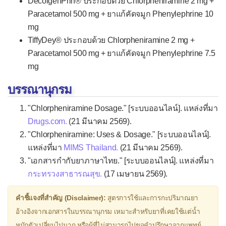
Dextromethorphan
DecolgenPrin® ประกอบด้วย Chlorpheniramine 2 mg +
Paracetamol 500 mg + ยาแก้คัดจมูก Phenylephrine 10
▫
ยาขยายหลอดลม
mg
Aminophylline
TiffyDey® ประกอบด้วย Chlorpheniramine 2 mg +
Paracetamol 500 mg + ยาแก้คัดจมูก Phenylephrine 7.5
Doxofylline (Puroxan®)
mg
Montelukast
บรรณานุกรม
Procaterol (Meptin®)
"Chlorpheniramine Dosage." [ระบบออนไลน์]. แหล่งที่มา
Salbutamol (Ventolin®)
Drugs.com.
(21 มีนาคม 2569).
Theophylline
"Chlorpheniramine: Uses & Dosage." [ระบบออนไลน์].
▫
ยาแก้วิงเวียน
แหล่งที่มา
MIMS Thailand.
(21 มีนาคม 2569).
"เอกสารกำกับยาภาษาไทย." [ระบบออนไลน์]. แหล่งที่มา
Betahistine
กระทรวงสาธารณสุข.
(17 เมษายน 2569).
Cinnarizine
คำชี้แจงที่สำคัญ (Disclaimer):
สูตรการใช้และการกะปริมาณยา
Dimenhydrinate (Dramamine®)
อ้างอิงจากเอกสารในบรรณานุกรม เหมาะสำหรับยาที่เคยใช้แต่น้ำ
Flunarizine
หนักตัวเปลี่ยนไปมาก หรือผู้ที่ไม่สามารถไปขอคำปรึกษาจากแพทย์