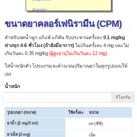
Aspirin
Diclofenac (Voltaren®)
ขนาดยาคลอร์เฟนิรามีน (CPM)
Mefenamic acid (Ponstan®)
สำหรับลดน้ำมูก แก้แพ้ แก้คัน รับประทานครั้งละ
0.1 mg/kg
Meloxicam (Mobic®)
ห่างทุก 4-6 ชั่วโมง (ถ้ายังมีอาการ)
ไม่เกินครั้งละ 4 mg และไม่
เกินวันละ 0.35 mg/kg
(ผู้สูงอายุไม่เกินวันละ 12 mg)
Celecoxib (Celebrex®)
Etoricoxib (Arcoxia®)
ใส่น้ำหนักตัว โปรแกรมจะคำนวณปริมาณยาในทุกรูปแบบให้
เอง
▫
ยาลดน้ำมูก แก้คัน แก้แพ้
น้ำหนัก
Cetirizine
กิโลกรัม
Chlorpheniramine (CPM)
Desloratadine
รูปแบบยา (ขนาด)
ใช้ครั้งละ
หน่วย
Diphenhydramine (Benadryl®)
ยาน้ำ (2 mg/5 ml)
ml (ซีซี)
Fexofenadine
ยาเม็ด (2 mg)
เม็ด