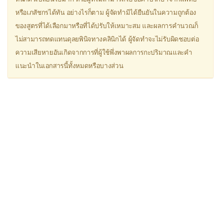
▫
ยาแก้ท้องอืด จุกเสียด มวนท้อง
หรือเภสัชกรได้ทัน อย่างไรก็ตาม ผู้จัดทำมิได้ยืนยันในความถูกต้อง
ของสูตรที่ได้เลือกมาหรือที่ได้ปรับให้เหมาะสม และผลการคำนวณก็
Antacid (ยาลดกรด)
ไม่สามารถทดแทนดุลยพินิจทางคลินิกได้ ผู้จัดทำจะไม่รับผิดชอบต่อ
Domperidone
ความเสียหายอันเกิดจากการที่ผู้ใช้พึ่งพาผลการกะปริมาณและคำ
Hyoscine
แนะนำในเอกสารนี้ทั้งหมดหรือบางส่วน
Simethicone
ยาธาตุน้ำแดง
▫
ยาแก้ท้องเสีย
Loperamide
▫
ยาระบาย
Castor Oil (น้ำมันละหุ่ง)
Bisacodyl
Lactulose