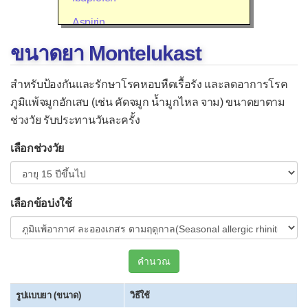
Aspirin
Diclofenac (Voltaren®)
ขนาดยา Montelukast
Mefenamic acid (Ponstan®)
สำหรับป้องกันและรักษาโรคหอบหืดเรื้อรัง และลดอาการโรค
Meloxicam (Mobic®)
ภูมิแพ้จมูกอักเสบ (เช่น คัดจมูก น้ำมูกไหล จาม) ขนาดยาตาม
ช่วงวัย รับประทานวันละครั้ง
Celecoxib (Celebrex®)
Etoricoxib (Arcoxia®)
เลือกช่วงวัย
▫
ยาลดน้ำมูก แก้คัน แก้แพ้
Cetirizine
เลือกข้อบ่งใช้
Chlorpheniramine (CPM)
Desloratadine
คำนวณ
Diphenhydramine (Benadryl®)
Fexofenadine
รูปแบบยา (ขนาด)
วิธีใช้