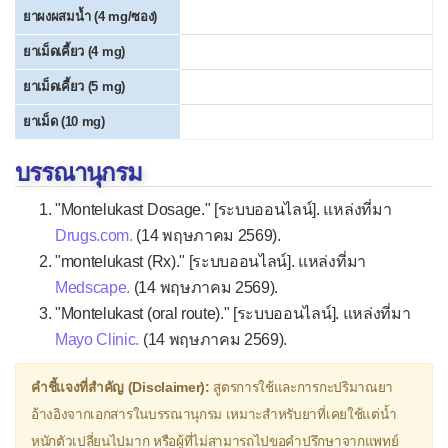
Hydroxyzine
ยาผงผสมน้ำ (4 mg/ซอง)
ยาเม็ดเคี้ยว (4 mg)
Levocetirizine
ยาเม็ดเคี้ยว (5 mg)
Loratadine
ยาเม็ด (10 mg)
Pseudoephedrine
▫
ยาละลายเสมหะ
บรรณานุกรม
Acetylcysteine (NAC)
"Montelukast Dosage." [ระบบออนไลน์]. แหล่งที่มา
Ambroxol
Drugs.com.
(14 พฤษภาคม 2569).
"montelukast (Rx)." [ระบบออนไลน์]. แหล่งที่มา
Bromhexine (Bisolvon®)
Medscape.
(14 พฤษภาคม 2569).
Carbocisteine
"Montelukast (oral route)." [ระบบออนไลน์]. แหล่งที่มา
Mayo Clinic.
(14 พฤษภาคม 2569).
ยาแก้ไอน้ำดำ
▫
ยาระงับการไอ
คำชี้แจงที่สำคัญ (Disclaimer):
สูตรการใช้และการกะปริมาณยา
Codeine
อ้างอิงจากเอกสารในบรรณานุกรม เหมาะสำหรับยาที่เคยใช้แต่น้ำ
หนักตัวเปลี่ยนไปมาก หรือผู้ที่ไม่สามารถไปขอคำปรึกษาจากแพทย์