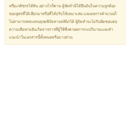
Dextromethorphan
หรือเภสัชกรได้ทัน อย่างไรก็ตาม ผู้จัดทำมิได้ยืนยันในความถูกต้อง
▫
ยาขยายหลอดลม
ของสูตรที่ได้เลือกมาหรือที่ได้ปรับให้เหมาะสม และผลการคำนวณก็
Aminophylline
ไม่สามารถทดแทนดุลยพินิจทางคลินิกได้ ผู้จัดทำจะไม่รับผิดชอบต่อ
ความเสียหายอันเกิดจากการที่ผู้ใช้พึ่งพาผลการกะปริมาณและคำ
Doxofylline (Puroxan®)
แนะนำในเอกสารนี้ทั้งหมดหรือบางส่วน
Montelukast
Procaterol (Meptin®)
Salbutamol (Ventolin®)
Theophylline
▫
ยาแก้วิงเวียน
Betahistine
Cinnarizine
Dimenhydrinate (Dramamine®)
Flunarizine