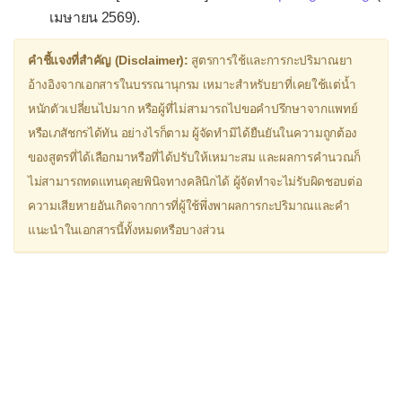
เมษายน 2569).
▫
ยาแก้ท้องอืด จุกเสียด มวนท้อง
Antacid (ยาลดกรด)
คำชี้แจงที่สำคัญ (Disclaimer):
สูตรการใช้และการกะปริมาณยา
Domperidone
อ้างอิงจากเอกสารในบรรณานุกรม เหมาะสำหรับยาที่เคยใช้แต่น้ำ
หนักตัวเปลี่ยนไปมาก หรือผู้ที่ไม่สามารถไปขอคำปรึกษาจากแพทย์
Hyoscine
หรือเภสัชกรได้ทัน อย่างไรก็ตาม ผู้จัดทำมิได้ยืนยันในความถูกต้อง
Simethicone
ของสูตรที่ได้เลือกมาหรือที่ได้ปรับให้เหมาะสม และผลการคำนวณก็
ยาธาตุน้ำแดง
ไม่สามารถทดแทนดุลยพินิจทางคลินิกได้ ผู้จัดทำจะไม่รับผิดชอบต่อ
ความเสียหายอันเกิดจากการที่ผู้ใช้พึ่งพาผลการกะปริมาณและคำ
▫
ยาแก้ท้องเสีย
แนะนำในเอกสารนี้ทั้งหมดหรือบางส่วน
Loperamide
▫
ยาระบาย
Castor Oil (น้ำมันละหุ่ง)
Bisacodyl
Lactulose