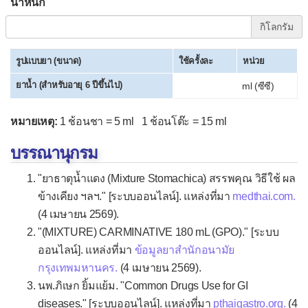
Dextromethorphan
น้ำหนัก
▫
ยาขยายหลอดลม
กิโลกรัม
Aminophylline
รูปแบบยา (ขนาด)
ใช้ครั้งละ
หน่วย
Doxofylline (Puroxan®)
ยาน้ำ (สำหรับอายุ 6 ปีขึ้นไป)
ml (ซีซี)
Montelukast
หมายเหตุ:
1 ช้อนชา = 5 ml 1 ช้อนโต๊ะ = 15 ml
Procaterol (Meptin®)
Salbutamol (Ventolin®)
บรรณานุกรม
Theophylline
"ยาธาตุน้ำแดง (Mixture Stomachica) สรรพคุณ วิธีใช้ ผล
ข้างเคียง ฯลฯ." [ระบบออนไลน์]. แหล่งที่มา
medthai.com.
▫
ยาแก้วิงเวียน
(4 เมษายน 2569).
Betahistine
"(MIXTURE) CARMINATIVE 180 mL (GPO)." [ระบบ
Cinnarizine
ออนไลน์]. แหล่งที่มา
ข้อมูลยาสำนักอนามัย
กรุงเทพมหานคร.
(4 เมษายน 2569).
Dimenhydrinate (Dramamine®)
นพ.ภิเษก ยิ้มแย้ม. "Common Drugs Use for GI
Flunarizine
diseases." [ระบบออนไลน์]. แหล่งที่มา
pthaigastro.org.
(4