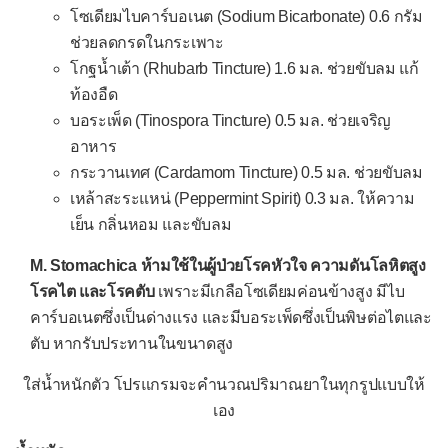
โซเดียมไบคาร์บอเนต (Sodium Bicarbonate) 0.6 กรัม
Hydroxyzine
ช่วยลดกรดในกระเพาะ
Levocetirizine
โกฐน้ำเต้า (Rhubarb Tincture) 1.6 มล. ช่วยขับลม แก้
Loratadine
ท้องอืด
บอระเพ็ด (Tinospora Tincture) 0.5 มล. ช่วยเจริญ
Pseudoephedrine
อาหาร
▫
ยาละลายเสมหะ
กระวานเทศ (Cardamom Tincture) 0.5 มล. ช่วยขับลม
Acetylcysteine (NAC)
เหล้าสะระแหน่ (Peppermint Spirit) 0.3 มล. ให้ความ
เย็น กลิ่นหอม และขับลม
Ambroxol
M. Stomachica ห้ามใช้ในผู้ป่วยโรคหัวใจ ความดันโลหิตสูง
Bromhexine (Bisolvon®)
โรคไต และโรคตับ
เพราะมีเกลือโซเดียมค่อนข้างสูง มีไบ
Carbocisteine
คาร์บอเนตซึ่งเป็นด่างแรง และมีบอระเพ็ดซึ่งเป็นพิษต่อไตและ
ยาแก้ไอน้ำดำ
ตับ หากรับประทานในขนาดสูง
▫
ยาระงับการไอ
ใส่น้ำหนักตัว โปรแกรมจะคำนวณปริมาณยาในทุกรูปแบบให้
เอง
Codeine