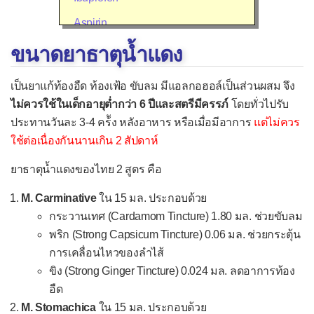
Aspirin
Diclofenac (Voltaren®)
ขนาดยาธาตุน้ำแดง
Mefenamic acid (Ponstan®)
เป็นยาแก้ท้องอืด ท้องเฟ้อ ขับลม มีแอลกอฮอล์เป็นส่วนผสม จึง
Meloxicam (Mobic®)
ไม่ควรใช้ในเด็กอายุต่ำกว่า 6 ปีและสตรีมีครรภ์
โดยทั่วไปรับ
ประทานวันละ 3-4 คร้ัง หลังอาหาร หรือเมื่อมีอาการ
แต่ไม่ควร
Celecoxib (Celebrex®)
ใช้ต่อเนื่องกันนานเกิน 2 สัปดาห์
Etoricoxib (Arcoxia®)
ยาธาตุน้ำแดงของไทย 2 สูตร คือ
▫
ยาลดน้ำมูก แก้คัน แก้แพ้
M. Carminative
ใน 15 มล. ประกอบด้วย
Cetirizine
กระวานเทศ (Cardamom Tincture) 1.80 มล. ช่วยขับลม
Chlorpheniramine (CPM)
พริก (Strong Capsicum Tincture) 0.06 มล. ช่วยกระตุ้น
Desloratadine
การเคลื่อนไหวของลำไส้
ขิง (Strong Ginger Tincture) 0.024 มล. ลดอาการท้อง
Diphenhydramine (Benadryl®)
อืด
Fexofenadine
M. Stomachica
ใน 15 มล. ประกอบด้วย