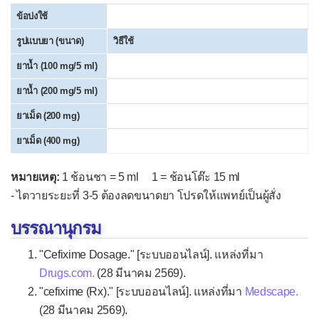
Hydroxyzine
ข้อบ่งใช้
Levocetirizine
รูปแบบยา (ขนาด)
วิธีใช้
Loratadine
ยาน้ำ (100 mg/5 ml)
Pseudoephedrine
ยาน้ำ (200 mg/5 ml)
▫
ยาละลายเสมหะ
ยาเม็ด (200 mg)
Acetylcysteine (NAC)
ยาเม็ด (400 mg)
Ambroxol
หมายเหตุ:
1 ช้อนชา = 5 ml 1 = ช้อนโต๊ะ 15 ml
Bromhexine (Bisolvon®)
- ไตวายระยะที่ 3-5 ต้องลดขนาดยา โปรดให้แพทย์เป็นผู้สั่ง
Carbocisteine
บรรณานุกรม
ยาแก้ไอน้ำดำ
"Cefixime Dosage." [ระบบออนไลน์]. แหล่งที่มา
▫
ยาระงับการไอ
Drugs.com.
(28 มีนาคม 2569).
"cefixime (Rx)." [ระบบออนไลน์]. แหล่งที่มา
Medscape.
Codeine
(28 มีนาคม 2569).