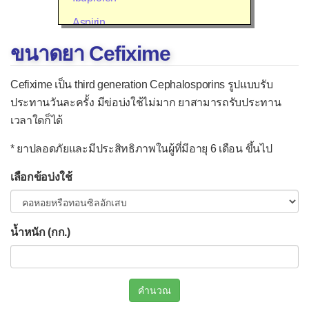
Aspirin
Diclofenac (Voltaren®)
ขนาดยา Cefixime
Mefenamic acid (Ponstan®)
Cefixime เป็น third generation Cephalosporins รูปแบบรับ
Meloxicam (Mobic®)
ประทานวันละครั้ง มีข่อบ่งใช้ไม่มาก ยาสามารถรับประทาน
เวลาใดก็ได้
Celecoxib (Celebrex®)
Etoricoxib (Arcoxia®)
* ยาปลอดภัยและมีประสิทธิภาพในผู้ที่มีอายุ 6 เดือน ขึ้นไป
▫
ยาลดน้ำมูก แก้คัน แก้แพ้
เลือกข้อบ่งใช้
Cetirizine
Chlorpheniramine (CPM)
น้ำหนัก (กก.)
Desloratadine
Diphenhydramine (Benadryl®)
คำนวณ
Fexofenadine