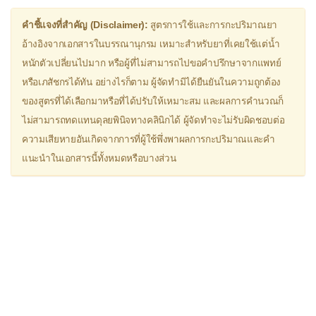
Dextromethorphan
คำชี้แจงที่สำคัญ (Disclaimer):
▫
ยาขยายหลอดลม
สูตรการใช้และการกะปริมาณยา
อ้างอิงจากเอกสารในบรรณานุกรม เหมาะสำหรับยาที่เคยใช้แต่น้ำ
Aminophylline
หนักตัวเปลี่ยนไปมาก หรือผู้ที่ไม่สามารถไปขอคำปรึกษาจากแพทย์
Doxofylline (Puroxan®)
หรือเภสัชกรได้ทัน อย่างไรก็ตาม ผู้จัดทำมิได้ยืนยันในความถูกต้อง
ของสูตรที่ได้เลือกมาหรือที่ได้ปรับให้เหมาะสม และผลการคำนวณก็
Montelukast
ไม่สามารถทดแทนดุลยพินิจทางคลินิกได้ ผู้จัดทำจะไม่รับผิดชอบต่อ
Procaterol (Meptin®)
ความเสียหายอันเกิดจากการที่ผู้ใช้พึ่งพาผลการกะปริมาณและคำ
Salbutamol (Ventolin®)
แนะนำในเอกสารนี้ทั้งหมดหรือบางส่วน
Theophylline
▫
ยาแก้วิงเวียน
Betahistine
Cinnarizine
Dimenhydrinate (Dramamine®)
Flunarizine