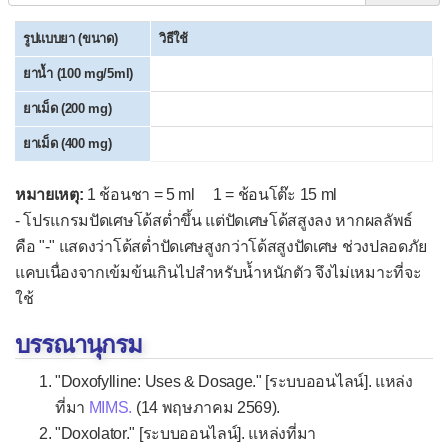
Hydroxyzine
รูปแบบยา (ขนาด)
วิธีใช้
Levocetirizine
ยาน้ำ (100 mg/5ml)
Loratadine
ยาเม็ด (200 mg)
Pseudoephedrine
ยาเม็ด (400 mg)
▫
ยาละลายเสมหะ
หมายเหตุ:
1 ช้อนชา = 5 ml 1 = ช้อนโต๊ะ 15 ml
Acetylcysteine (NAC)
- โปรแกรมปัดเศษโด้สต่ำขึ้น แต่ปัดเศษโด้สสูงลง หากผลลัพธ์
Ambroxol
คือ "-" แสดงว่าโด้สต่ำปัดเศษสูงกว่าโด้สสูงปัดเศษ ช่วงปลอดภัย
Bromhexine (Bisolvon®)
แคบเนื่องจากเข้มข้นเกินไปสำหรับน้ำหนักตัว จึงไม่เหมาะที่จะ
ใช้
Carbocisteine
บรรณานุกรม
ยาแก้ไอน้ำดำ
▫
ยาระงับการไอ
"Doxofylline: Uses & Dosage." [ระบบออนไลน์]. แหล่ง
ที่มา
MIMS.
(14 พฤษภาคม 2569).
Codeine
"Doxolator." [ระบบออนไลน์]. แหล่งที่มา