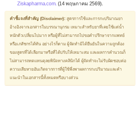
Dextromethorphan
Ziskapharma.com.
(14 พฤษภาคม 2569).
▫
ยาขยายหลอดลม
คำชี้แจงที่สำคัญ (Disclaimer):
สูตรการใช้และการกะปริมาณยา
Aminophylline
อ้างอิงจากเอกสารในบรรณานุกรม เหมาะสำหรับยาที่เคยใช้แต่น้ำ
Doxofylline (Puroxan®)
หนักตัวเปลี่ยนไปมาก หรือผู้ที่ไม่สามารถไปขอคำปรึกษาจากแพทย์
หรือเภสัชกรได้ทัน อย่างไรก็ตาม ผู้จัดทำมิได้ยืนยันในความถูกต้อง
Montelukast
ของสูตรที่ได้เลือกมาหรือที่ได้ปรับให้เหมาะสม และผลการคำนวณก็
Procaterol (Meptin®)
ไม่สามารถทดแทนดุลยพินิจทางคลินิกได้ ผู้จัดทำจะไม่รับผิดชอบต่อ
Salbutamol (Ventolin®)
ความเสียหายอันเกิดจากการที่ผู้ใช้พึ่งพาผลการกะปริมาณและคำ
แนะนำในเอกสารนี้ทั้งหมดหรือบางส่วน
Theophylline
▫
ยาแก้วิงเวียน
Betahistine
Cinnarizine
Dimenhydrinate (Dramamine®)
Flunarizine