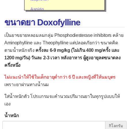
Aspirin
Diclofenac (Voltaren®)
ขนาดยา Doxofylline
Mefenamic acid (Ponstan®)
เป็นยาขยายหลอมลมกลุ่ม Phosphodiesterase inhibitors คล้าย
Meloxicam (Mobic®)
Aminophylline และ Theophylline แต่ปลอดภัยกว่า ขนาดคิด
ตามน้ำหนักจริง
ครั้งละ 6-9 mg/kg (ไม่เกิน 400 mg/ครั้ง และ
Celecoxib (Celebrex®)
1200 mg/วัน) วันละ 2-3 เวลา หลังอาหาร ผู้สูงอายุลดขนาดลง
Etoricoxib (Arcoxia®)
ครึ่งหนึ่ง
▫
ยาลดน้ำมูก แก้คัน แก้แพ้
ไม่แนะนำให้ใช้ในเด็กอายุต่ำกว่า 6 ปี และหญิงที่ให้นมบุตร
Cetirizine
เพราะยาผ่านทางน้ำนม
Chlorpheniramine (CPM)
ใส่น้ำหนักตัว โปรแกรมจะคำนวณปริมาณยาในทุกรูปแบบให้
Desloratadine
เอง
Diphenhydramine (Benadryl®)
น้ำหนัก
Fexofenadine
กิโลกรัม