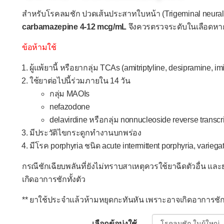
สำหรับโรคลมชัก ปวดเส้นประสาทใบหน้า (Trigeminal neura
carbamazepine 4-12 mcg/mL
จึงควรตรวจระดับในเลือดหาก
ข้อห้ามใช้
ผู้แพ้ยานี้ หรือยากลุ่ม TCAs (amitriptyline, desipramine, imi
ใช้ยาต่อไปนี้ร่วมภายใน 14 วัน
กลุ่ม MAOIs
nefazodone
delavirdine หรือกลุ่ม nonnucleoside reverse transcr
มีประวัติไขกระดูกทำงานบกพร่อง
มีโรค porphyria ชนิด acute intermittent porphyria, varieg
กรณีชักเฉียบพลันที่ยังไม่ทราบสาเหตุควรใช้ยาฉีดตัวอื่น และ
เกิดอาการชักทั้งตัว
** ยาใช้ประจำแล้วห้ามหยุดกะทันหัน เพราะอาจเกิดอาการชักไม่
เลือกข้อบ่งใช้