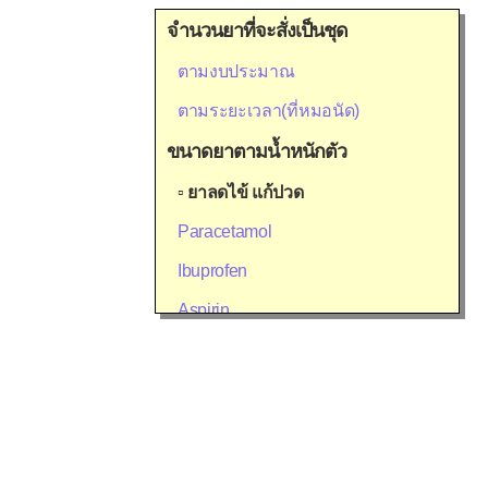
จำนวนยาที่จะสั่งเป็นชุด
ตามงบประมาณ
ตามระยะเวลา(ที่หมอนัด)
ขนาดยาตามน้ำหนักตัว
▫
ยาลดไข้ แก้ปวด
Paracetamol
Ibuprofen
Aspirin
Diclofenac (Voltaren®)
Mefenamic acid (Ponstan®)
Meloxicam (Mobic®)
Celecoxib (Celebrex®)