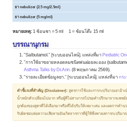
ยา nebulizer (2.5 mg/2.5ml)
ยา nebulizer (5 mg/ml)
หมายเหตุ:
1 ช้อนชา = 5 ml 1 = ช้อนโต๊ะ 15 ml
บรรณานุกรม
"Salbutamol." [ระบบออนไลน์]. แหล่งที่มา
Pediatric Onc
"การใช้ยาขยายหลอดลมชนิดพ่นฝอยละออง (salbutamol n
Asthma Talks by Dr.Ann.
(8 พฤษภาคม 2569).
"รายละเอียดข้อมูลยา." [ระบบออนไลน์]. แหล่งที่มา
กระ
คำชี้แจงที่สำคัญ (Disclaimer):
สูตรการใช้และการกะปริมาณยาอ้างอ
น้ำหนักตัวเปลี่ยนไปมาก หรือผู้ที่ไม่สามารถไปขอคำปรึกษาจากแพทย์หร
ถูกต้องของสูตรที่ได้เลือกมาหรือที่ได้ปรับให้เหมาะสม และผลการคำน
รับผิดชอบต่อความเสียหายอันเกิดจากการที่ผู้ใช้พึ่งพาผลการกะปริ