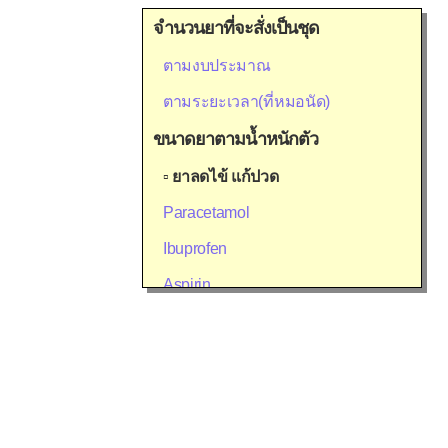
จำนวนยาที่จะสั่งเป็นชุด
ตามงบประมาณ
ตามระยะเวลา(ที่หมอนัด)
ขนาดยาตามน้ำหนักตัว
▫
ยาลดไข้ แก้ปวด
Paracetamol
Ibuprofen
Aspirin
Diclofenac (Voltaren®)
Mefenamic acid (Ponstan®)
Meloxicam (Mobic®)
Celecoxib (Celebrex®)