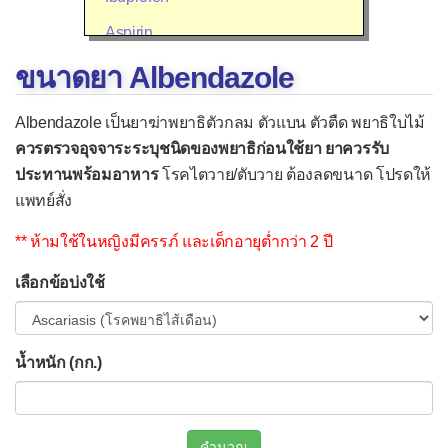
Aspirin
Diclofenac (Voltaren®)
ขนาดยา Albendazole
Mefenamic acid (Ponstan®)
Albendazole เป็นยาฆ่าพยาธิตัวกลม ตัวแบน ตัวตืด พยาธิใบไม้
Meloxicam (Mobic®)
ควรตรวจอุจจาระระบุชนิดของพยาธิก่อนใช้ยา ยาควรรับ
ประทานพร้อมอาหาร
โรคไตวาย/ตับวาย ต้องลดขนาด โปรดให้
Celecoxib (Celebrex®)
แพทย์สั่ง
Etoricoxib (Arcoxia®)
** ห้ามใช้ในหญิงมีครรภ์ และเด็กอายุต่ำกว่า 2 ปี
▫
ยาลดน้ำมูก แก้คัน แก้แพ้
เลือกข้อบ่งใช้
Cetirizine
Chlorpheniramine (CPM)
Desloratadine
น้ำหนัก (กก.)
Diphenhydramine (Benadryl®)
Fexofenadine
คำนวณ