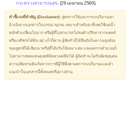
Dextromethorphan
กระทรวงสาธารณสุข.
(29 เมษายน 2569).
▫
ยาขยายหลอดลม
คำชี้แจงที่สำคัญ (Disclaimer):
สูตรการใช้และการกะปริมาณยา
Aminophylline
อ้างอิงจากเอกสารในบรรณานุกรม เหมาะสำหรับยาที่เคยใช้แต่น้ำ
Doxofylline (Puroxan®)
หนักตัวเปลี่ยนไปมาก หรือผู้ที่ไม่สามารถไปขอคำปรึกษาจากแพทย์
หรือเภสัชกรได้ทัน อย่างไรก็ตาม ผู้จัดทำมิได้ยืนยันในความถูกต้อง
Montelukast
ของสูตรที่ได้เลือกมาหรือที่ได้ปรับให้เหมาะสม และผลการคำนวณก็
Procaterol (Meptin®)
ไม่สามารถทดแทนดุลยพินิจทางคลินิกได้ ผู้จัดทำจะไม่รับผิดชอบต่อ
Salbutamol (Ventolin®)
ความเสียหายอันเกิดจากการที่ผู้ใช้พึ่งพาผลการกะปริมาณและคำ
แนะนำในเอกสารนี้ทั้งหมดหรือบางส่วน
Theophylline
▫
ยาแก้วิงเวียน
Betahistine
Cinnarizine
Dimenhydrinate (Dramamine®)
Flunarizine