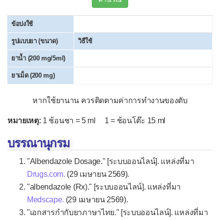
Hydroxyzine
ข้อบ่งใช้
Levocetirizine
รูปแบบยา (ขนาด)
วิธีใช้
Loratadine
ยาน้ำ (200 mg/5ml)
Pseudoephedrine
ยาเม็ด (200 mg)
▫
ยาละลายเสมหะ
Acetylcysteine (NAC)
หากใช้ยานาน ควรติดตามค่าการทำงานของตับ
Ambroxol
หมายเหตุ:
1 ช้อนชา = 5 ml 1 = ช้อนโต๊ะ 15 ml
Bromhexine (Bisolvon®)
บรรณานุกรม
Carbocisteine
"Albendazole Dosage." [ระบบออนไลน์]. แหล่งที่มา
ยาแก้ไอน้ำดำ
Drugs.com.
(29 เมษายน 2569).
▫
ยาระงับการไอ
"albendazole (Rx)." [ระบบออนไลน์]. แหล่งที่มา
Medscape.
(29 เมษายน 2569).
Codeine
"เอกสารกำกับยาภาษาไทย." [ระบบออนไลน์]. แหล่งที่มา