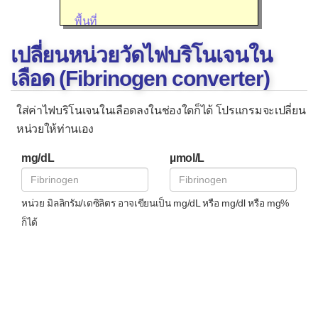
พื้นที่
พลังงาน
เปลี่ยนหน่วยวัดไฟบริโนเจนใน
อุณหภูมิ
เลือด (Fibrinogen converter)
แร่ธาตุและวิตามิน
ใส่ค่าไฟบริโนเจนในเลือดลงในช่องใดก็ได้ โปรแกรมจะเปลี่ยน
โซเดียม
หน่วยให้ท่านเอง
ไขมัน
mg/dL
µmol/L
เคมีในเลือด
หน่วย มิลลิกรัม/เดซิลิตร อาจเขียนเป็น mg/dL หรือ mg/dl หรือ mg%
กรดยูริก
ก็ได้
ไขมัน
ครีเอตินีน
คีโตน
แคลเซียม