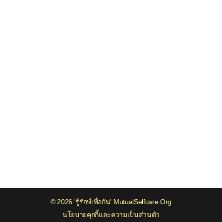
ดีไดเมอร์ (D-dimer)
ธาตุเหล็ก
น้ำตาล
บิลิรูบิน
โปรตีน
ฟอสฟอรัส
ไฟบริโนเจน
โฟเลต
แมงกานีส
แมกนีเซียม
ยูเรียไนโตรเจน (BUN)
© 2026 'รู้รักษ์เพื่อกัน'
MutualSelfcare.Org
สารตะกั่ว
นโยบายคุกกี้และความเป็นส่วนตัว