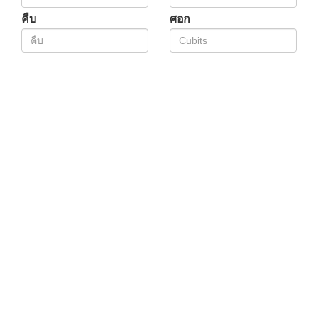
ดีไดเมอร์ (D-dimer)
คืบ
ศอก
ธาตุเหล็ก
น้ำตาล
บิลิรูบิน
โปรตีน
ฟอสฟอรัส
ไฟบริโนเจน
โฟเลต
แมงกานีส
แมกนีเซียม
ยูเรียไนโตรเจน (BUN)
สารตะกั่ว