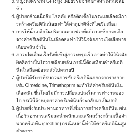
หญิงตั้งครรภ์มี GFR สูงโดยธรรมชาติ อาจทำให้วินิจฉัย
หมดสติ
ช้า
ผู้ป่วยกล้ามเนื้อลีบ โรคตับ หรือติดเชื้อในกระแสเลือดมีกา
หอบเหนื่อย
รสร้างครีเอตินีนน้อย ทำให้ค่าดูปกติทั้งที่ไตเริ่มเสื่อม
หูดับ
การให้น้ำเกลือในปริมาณมากช่วงที่แก้ภาวะช็อกจะเจือ
หูอื้อ
จางค่าครีเอตินีนในเลือดลง ทำให้วินิจฉัยภาวะไตเสียหาย
เฉียบพลันช้าไป
ออกผื่น
ภาวะไตเสื่อมเรื้อรังที่เข้าสู่ภาวะทรุดเร็ว อาจทำให้วินิจฉัย
ไอเป็นเลือด
ผิดคิดว่าเป็นไตวายเฉียบพลัน กรณีนี้ต้องเทียบค่าครีเอติ
นีนในเลือดย้อนหลังไปหลายปี
ไอเรื้อรัง
ผู้ป่วยได้รับยาที่รบกวนการขับครีเอตินีนออกจากร่างกาย
-- เฉพาะทารกและเด็กเล็ก --
เช่น Cimetidine, Trimethoprim จะทำให้ค่าครีเอตินีนใน
ปัญหาการให้นม
เลือดเพิ่มขึ้นโดยไม่มีการเปลี่ยนแปลงในการทำงานของ
ไต กรณีนี้ถ้าหยุดยาค่าครีเอตินีนก็จะกลับมาเป็นปกติ
ปัญหาสะดือ
ผู้ป่วยเพิ่งรับประทานอาหารที่เพิ่มการสร้างครีเอตินีน เช่น
พัฒนาการช้าในทารก
เนื้อวัว อาหารเสริมลดน้ำหนักและเสริมสร้างกล้ามเนื้อจำ
พัฒนาการช้าในวัย 1-3 ขวบ
พวกครีเอทีน (creatine) กรณีเหล่านี้ทำให้ค่าครีเอตินีนสูง
ชั่วคราว