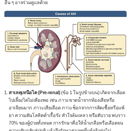
อื่น ๆ อาจร่วมดูแลด้วย
ภาวะแทรกซ้อนของการตั้งครรภ์
ตกเลือดระหว่างตั้งครรภ์
ตกเลือดหลังคลอด
น้ำเดินก่อนกำหนดคลอด
อาการแสดง
ความดันโลหิตสูง
ความดันโลหิตต่ำ
ความดันโลหิตกว้าง
ความดันโลหิตแคบ
สาเหตุเหนือไต (Pre-renal)
(ข้อ 1 ในรูปข้างบน) เกิดจากเลือด
ต่อมน้ำเหลืองโต
ไปเลี้ยงไตไม่เพียงพอ เช่น ภาวะขาดน้ำจากท้องเสียหรือ
อาเจียนมาก ภาวะเสียเลือด ภาวะช็อกจากการติดเชื้อหรือแพ้
ตับโต
ยา ความดันโลหิตต่ำเรื้อรัง หัวใจล้มเหลว หรือตับวาย พบราว
ม้ามโต
70% ของผู้ป่วยทั้งหมด การรักษาคือให้น้ำเกลือหรือเลือดจน
เส้นเลือดดำลึกอุดตัน
ความดันกลับสู่ปกติ แล้วจึงรักษาสาเหตุที่แท้จริงต่อไป