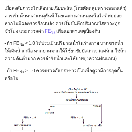
เมื่อสงสัยภาวะไตเสียหายเฉียบพลัน (โดยตัดหลุมพรางออกแล้ว)
ควรเริ่มค้นหาสาเหตุทันที โดยเฉพาะสาเหตุเหนือไตที่พบบ่อย
หากไม่มีผลตรวจย้อนหลัง ควรเริ่มบันทึกปริมาณปัสสาวะทุก
ชั่วโมง และตรวจค่า
FE
เพื่อแยกสาเหตุเบื้องต้น
Na
- ถ้า FE
< 1.0 ให้ประเมินปริมาณน้ำในร่างกาย หากขาดน้ำ
Na
ให้เติมน้ำเกลือ หากบวมมากให้ใช้ยาขับปัสสาวะ (แต่ห้ามใช้ถ้า
ความดันต่ำมาก ควรจำกัดน้ำและให้ยาพยุงความดันแทน)
- ถ้า FE
≥ 1.0 ควรตรวจอัลตราซาวด์ไตเพื่อดูว่ามีการอุดกั้น
Na
หรือไม่