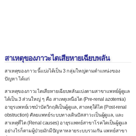
ปวดในถุงอัณฑะ
-- เฉพาะสตรี --
ตกขาวผิดปกติ
บกพร่องทางเพศ
ปัญหารอบเดือน
สาเหตุของภาวะไตเสียหายเฉียบพลัน
รอบเดือนแรกไม่มา
สาเหตุของภาวะนี้แบ่งได้เป็น 3 กลุ่มใหญ่ตามตำแหน่งของ
รอบเดือนขาดหายไป
ปัญหา ได้แก่
รอบเดือนไม่สม่ำเสมอ
สาเหตุของภาวะไตเสียหายเฉียบพลันแบ่งตามสาขาแพทย์ผู้ดูแล
ระดูออกมาก
ได้เป็น 3 ส่วนใหญ่ ๆ คือ สาเหตุเหนือไต (Pre-renal azotemia)
ปวดประจำเดือน
อายุรแพทย์เวชบำบัดวิกฤติเป็นผู้ดูแล, สาเหตุใต้ไต (Post-renal
obstruction) ศัลยแพทย์ระบบทางเดินปัสสาวะเป็นผู้ดูแล, และ
กลุ่มอาการวัยทอง
สาเหตุที่ไต (Renal causes) อายุรแพทย์สาขาโรคไตเป็นผู้ดูแล
เลือดออกหลังวัยหมดระดู
อย่างไรก็ตามผู้ป่วยมักมีปัญหาหลายระบบรวมกัน แพทย์สาขา