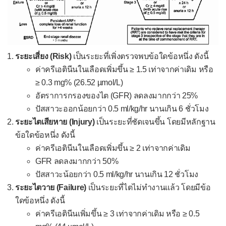
ตามัว
ท้องโต
ท้องเสีย
ระยะเสี่ยง (Risk)
เป็นระยะที่เพิ่งตรวจพบข้อใดข้อหนึ่ง ดังนี้
ถ่ายเป็นเลือด
ค่าครีเอตินีนในเลือดเพิ่มขึ้น ≥ 1.5 เท่าจากค่าเดิม หรือ
อุจจาระมีลักษณะผิดปกติ
≥ 0.3 mg% (26.52 µmol/L)
อัตราการกรองของไต (GFR) ลดลงมากกว่า 25%
ท้องอืดท้องเฟ้อ
ปัสสาวะออกน้อยกว่า 0.5 ml/kg/hr นานเกิน 6 ชั่วโมง
ปวดข้อ
ระยะไตเสียหาย (Injury)
เป็นระยะที่ชัดเจนขึ้น โดยมีหลักฐาน
ข้อใดข้อหนึ่ง ดังนี้
ปวดข้อไหล่
ค่าครีเอตินีนในเลือดเพิ่มขึ้น ≥ 2 เท่าจากค่าเดิม
ปวดข้อศอก
GFR ลดลงมากกว่า 50%
ปวดข้อมือและมือ
ปัสสาวะน้อยกว่า 0.5 ml/kg/hr นานเกิน 12 ชั่วโมง
ระยะไตวาย (Failure)
เป็นระยะที่ไตไม่ทำงานแล้ว โดยมีข้อ
ปวดข้อสะโพก
ใดข้อหนึ่ง ดังนี้
ปวดข้อเข่า
ค่าครีเอตินีนเพิ่มขึ้น ≥ 3 เท่าจากค่าเดิม หรือ ≥ 0.5