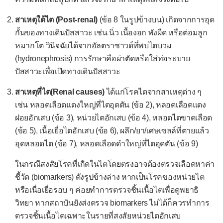
ไส้ติ่งอักเสบ
สาเหตุใต้ไต (Post-renal)
(ข้อ 8 ในรูปข้างบน) เกิดจากการอุด
กั้นของทางเดินปัสสาวะ เช่น นิ่ว เนื้องอก พังผืด หรือต่อมลูก
Apgar score
หมากโต วินิจฉัยได้จากอัลตราซาวด์ที่พบไตบวม
Glasgow Coma Scale
(hydronephrosis) การรักษาคือผ่าตัดหรือใส่ท่อระบาย
Leopold's maneuvers
ปัสสาวะเพื่อเปิดทางเดินปัสสาวะ
Wells score
สาเหตุที่ไต(Renal causes)
ได้แก่โรคไตจากสาเหตุต่าง ๆ
เช่น หลอดเลือดแดงใหญ่ที่ไตอุดตัน (ข้อ 2), หลอดเลือดแดง
ผลตรวจ
ฝอยอักเสบ (ข้อ 3), หน่วยไตอักเสบ (ข้อ 4), หลอดไตขาดเลือด
-- โลหิตวิทยา --
(ข้อ 5), เนื้อเยื่อไตอักเสบ (ข้อ 6), ผลึก/ยา/เศษเซลล์ที่ตายแล้ว
เม็ดเลือดแดงน้อย (โลหิตจาง)
อุดหลอดไต (ข้อ 7), หลอดเลือดดำใหญ่ที่ไตอุดตัน (ข้อ 9)
เม็ดเลือดแดงมาก
ในกรณีสงสัยโรคที่เกิดในไตโดยตรงอาจต้องตรวจเลือดหาค่า
ชี้วัด (biomarkers) ดังรูปข้างล่าง หากเป็นโรคของหน่วยไต
เม็ดเลือดขาวน้อย (ต่ำ)
หรือเนื่อเยื่อรอบ ๆ ค่อยทำการตรวจชิ้นเนื้อไตเพื่อดูพยาธิ
เม็ดเลือดขาวมาก (สูง)
วิทยา หากสถาบันยังส่งตรวจ biomarkers ไม่ได้ก็ควรทำการ
เกล็ดเลือดน้อย (ต่ำ)
ตรวจชิ้นเนื้อไตเฉพาะในรายที่สงสัยหน่วยไตอักเสบ