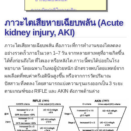
ความผิดปกติในการเดิน
ภาวะไตเสียหายเฉียบพลัน (Acute
เดินทรงตัวลำบากในคนแก่
kidney injury, AKI)
เดินไม่ปกติในเด็ก
จ้ำเลือดที่เกิดขึ้นเอง
ภาวะไตเสียหายเฉียบพลัน คือภาวะที่การทำงานของไตลดลง
เจ็บขณะมีเพศสัมพันธ์
อย่างรวดเร็วภายในเวลา 1–7 วัน จากหลายสาเหตุที่อาจเกิดขึ้น
ได้ทั้งก่อนถึงไต ที่ไตเอง หรือหลังไต ภาวะนี้พบได้บ่อยในโรง
เจ็บคอ
พยาบาล โดยเฉพาะในหอผู้ป่วยหนัก มักตรวจพบโดยแพทย์จาก
เจ็บหู
ผลเลือดที่พบค่าครีเอตินีนสูงขึ้น หรือจากการวัดปริมาณ
ปัสสาวะที่ลดลง โดยสามารถแบ่งความรุนแรงออกเป็น 3 ระยะ
เจ็บอก/แน่นอก
ตามเกณฑ์ของ RIFLE และ AKIN ดังภาพด้านล่าง
ใจสั่น
ชัก
ชาที่ใบหน้า
ดีซ่าน