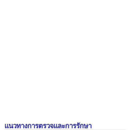
ฟอสฟอรัสในเลือดต่ำ
ฟอสฟอรัสในเลือดสูง
แมกนีเซียมในเลือดต่ำ
แมกนีเซียมในเลือดสูง
ภาวะไตเสียหายเฉียบพลัน"
ภาวะไตเสื่อมหรือวายเรื้อรัง
ภาวะ Metabolic acidosis"
ภาวะ Metabolic alkalosis
ภาวะ Respiratory acidosis"
ภาวะ Respiratory alkalosis
เอนไซม์ตับผิดปกติ
แนวทางการตรวจและการรักษา