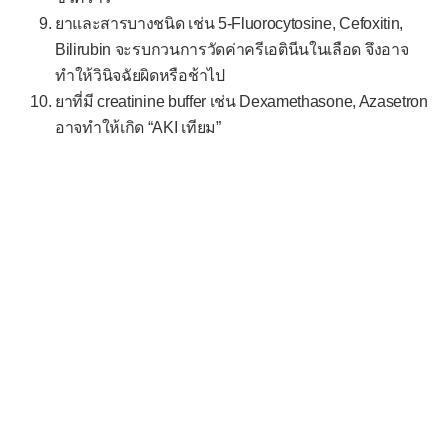
พัฒนาการช้าในวัย 3-5 ขวบ
ยาและสารบางชนิด เช่น 5-Fluorocytosine, Cefoxitin,
ร้องไห้ในเด็กเล็ก
Bilirubin จะรบกวนการวัดค่าครีเอตินีนในเลือด จึงอาจ
ทำให้วินิจฉัยผิดหรือช้าไป
ร้องไห้ในเด็กอ่อน
ยาที่มี creatinine buffer เช่น Dexamethasone, Azasetron
อวัยวะเพศกำกวม
อาจทำให้เกิด “AKI เทียม”
ไอมากในทารก
-- เฉพาะบุรุษ --
เจ็บองคชาต
ถดถอยทางเพศ
นกเขาไม่ขัน
หลั่งช้า/ไม่หลั่ง
หลั่งเร็ว
หลั่งแห้ง
ถุงอัณฑะบวม