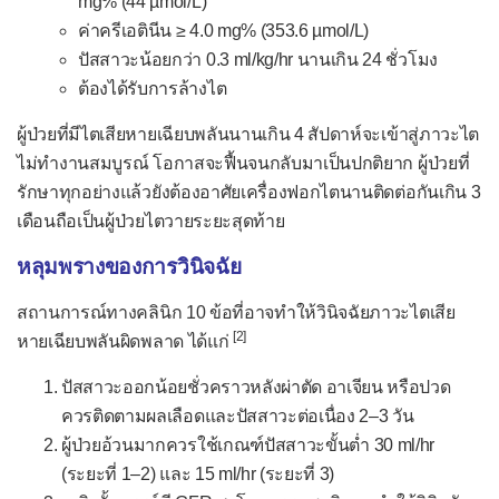
mg% (44 µmol/L)
ปวดข้อเท้าและเท้า
ค่าครีเอตินีน ≥ 4.0 mg% (353.6 µmol/L)
ปวดคอ
ปัสสาวะน้อยกว่า 0.3 ml/kg/hr นานเกิน 24 ชั่วโมง
ปวดท้อง
ต้องได้รับการล้างไต
ปวดท้องเฉียบพลัน
ผู้ป่วยที่มีไตเสียหายเฉียบพลันนานเกิน 4 สัปดาห์จะเข้าสู่ภาวะไต
ปวดท้องเรื้อรัง
ไม่ทำงานสมบูรณ์ โอกาสจะฟื้นจนกลับมาเป็นปกติยาก ผู้ป่วยที่
รักษาทุกอย่างแล้วยังต้องอาศัยเครื่องฟอกไตนานติดต่อกันเกิน 3
ปวดท้องในเด็ก
เดือนถือเป็นผู้ป่วยไตวายระยะสุดท้าย
ปวดที่ใบหน้า
หลุมพรางของการวินิจฉัย
ปวดศีรษะ
สถานการณ์ทางคลินิก 10 ข้อที่อาจทำให้วินิจฉัยภาวะไตเสีย
ปวดหลัง
[2]
หายเฉียบพลันผิดพลาด ได้แก่
เป็นลม
ปัสสาวะออกน้อยชั่วคราวหลังผ่าตัด อาเจียน หรือปวด
ผมร่วง
ควรติดตามผลเลือดและปัสสาวะต่อเนื่อง 2–3 วัน
เวียนศีรษะ
ผู้ป่วยอ้วนมากควรใช้เกณฑ์ปัสสาวะขั้นต่ำ 30 ml/hr
(ระยะที่ 1–2) และ 15 ml/hr (ระยะที่ 3)
เสียงแหบ