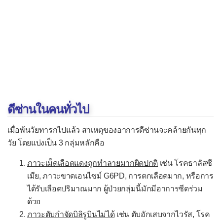
พัฒนาการช้าในวัย 3-5 ขวบ
ร้องไห้ในเด็กเล็ก
ร้องไห้ในเด็กอ่อน
อวัยวะเพศกำกวม
ไอมากในทารก
-- เฉพาะบุรุษ --
ดีซ่านในคนทั่วไป
เจ็บองคชาต
ถดถอยทางเพศ
เมื่อพ้นวัยทารกไปแล้ว สาเหตุของอาการดีซ่านจะคล้ายกันทุก
วัย โดยแบ่งเป็น 3 กลุ่มหลักคือ
นกเขาไม่ขัน
ภาวะเม็ดเลือดแดงถูกทำลายมากผิดปกติ
หลั่งช้า/ไม่หลั่ง
เช่น โรคธาลัสซี
เมีย, ภาวะขาดเอนไซม์ G6PD, การตกเลือดมาก, หรือการ
หลั่งเร็ว
ได้รับเลือดปริมาณมาก ผู้ป่วยกลุ่มนี้มักมีอาการซีดร่วม
หลั่งแห้ง
ด้วย
ภาวะตับกำจัดบิลิรูบินไม่ได้
เช่น ตับอักเสบจากไวรัส, โรค
ถุงอัณฑะบวม