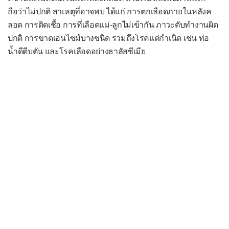
ถือว่าไม่ปกติ สาเหตุที่อาจพบ ได้แก่ การตกเลือดภายในหลังค
หมดสติ
ลอด การติดเชื้อ การที่เลือดแม่-ลูกไม่เข้ากัน ภาวะตับทำงานผิด
หอบเหนื่อย
ปกติ การขาดเอนไซม์บางชนิด รวมถึงโรคแต่กำเนิด เช่น ท่อ
หูดับ
น้ำดีตีบตัน และโรคเลือดอย่างธาลัสซีเมีย
หูอื้อ
ออกผื่น
ไอเป็นเลือด
ไอเรื้อรัง
-- เฉพาะทารกและเด็กเล็ก --
ปัญหาการให้นม
ปัญหาสะดือ
พัฒนาการช้าในทารก
พัฒนาการช้าในวัย 1-3 ขวบ