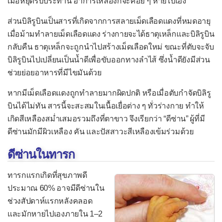
เมื่อหยุดรับประทาน อาการเหลืองก็จะค่อย ๆ หายไปเอง
ตามัว
ส่วนบิลิรูบินเป็นสารที่เกิดจากการสลายเม็ดเลือดแดงที่หมดอายุ
ท้องโต
เมื่อม้ามทำลายเม็ดเลือดแดง ร่างกายจะได้ธาตุเหล็กและบิลิรูบิน
ท้องเสีย
กลับคืน ธาตุเหล็กจะถูกนำไปสร้างเม็ดเลือดใหม่ ขณะที่ตับจะจับ
บิลิรูบินไปเปลี่ยนเป็นน้ำดีเพื่อขับออกทางลำไส้ ซึ่งน้ำดียังมีส่วน
ถ่ายเป็นเลือด
ช่วยย่อยอาหารที่มีไขมันด้วย
อุจจาระมีลักษณะผิดปกติ
หากมีเม็ดเลือดแดงถูกทำลายมากผิดปกติ หรือเมื่อตับกำจัดบิลิรู
ท้องอืดท้องเฟ้อ
บินได้ไม่ทัน สารนี้จะสะสมในเนื้อเยื่อต่าง ๆ ทั่วร่างกาย ทำให้
ปวดข้อ
เกิดสีเหลืองสม่ำเสมอรวมถึงที่ตาขาว จึงเรียกว่า “ดีซ่าน” ผู้ที่มี
ดีซ่านมักมีผิวเหลือง คัน และปัสสาวะสีเหลืองเข้มร่วมด้วย
ปวดข้อไหล่
ดีซ่านในทารก
ปวดข้อศอก
ปวดข้อมือและมือ
ทารกแรกเกิดที่สุขภาพดี
ปวดข้อสะโพก
ประมาณ 60% อาจมีดีซ่านใน
ช่วงสัปดาห์แรกหลังคลอด
ปวดข้อเข่า
และมักหายไปเองภายใน 1–2