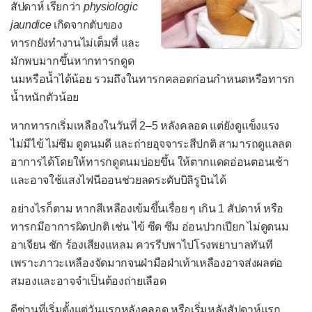
ปวดข้อเท้าและเท้า
สัปดาห์ เรียกว่า
physiologic
jaundice
เกิดจากตับของ
ปวดคอ
ทารกยังทำงานไม่เต็มที่ และ
ปวดท้อง
มักพบมากขึ้นหากทารกดูด
ปวดท้องเฉียบพลัน
นมหรือน้ำได้น้อย รวมถึงในทารกคลอดก่อนกำหนดหรือทารก
น้ำหนักตัวน้อย
ปวดท้องเรื้อรัง
หากทารกเริ่มเหลืองในวันที่ 2–5 หลังคลอด แต่ยังดูแข็งแรง
ปวดท้องในเด็ก
ไม่มีไข้ ไม่ซึม ดูดนมดี และถ่ายอุจจาระสีปกติ สามารถดูแลลด
ปวดที่ใบหน้า
อาการได้โดยให้ทารกดูดนมบ่อยขึ้น ให้ตากแดดอ่อนตอนเช้า
ปวดศีรษะ
และอาจใช้แสงไฟนีออนช่วยลดระดับบิลิรูบินได้
ปวดหลัง
อย่างไรก็ตาม หากสีเหลืองเข้มขึ้นเรื่อย ๆ เกิน 1 สัปดาห์ หรือ
ทารกมีอาการผิดปกติ เช่น ไข้ ซีด ซึม อ่อนปวกเปียก ไม่ดูดนม
เป็นลม
อาเจียน ชัก ร้องเสียงแหลม ควรรีบพาไปโรงพยาบาลทันที
ผมร่วง
เพราะภาวะเหลืองจัดมากจนฝ่ามือฝ่าเท้าเหลืองอาจส่งผลต่อ
เวียนศีรษะ
สมองและอาจจำเป็นต้องถ่ายเลือด
เสียงแหบ
ดีซ่านที่เริ่มตั้งแต่วันแรกหลังคลอด หรือเริ่มหลังสัปดาห์แรก