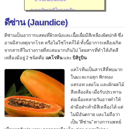
ความผิดปกติในการเดิน
ดีซ่าน (Jaundice)
เดินทรงตัวลำบากในคนแก่
เดินไม่ปกติในเด็ก
ดีซ่านเป็นอาการแสดงที่ผิวหนังและเนื้อเยื่อมีสีเหลืองผิดปกติ ซึ่ง
จ้ำเลือดที่เกิดขึ้นเอง
อาจมีสาเหตุจากโรค หรือไม่ใช่โรคก็ได้ ทั้งนี้อาการเหลืองเกิด
จากสารสีในร่างกายที่สะสมมากเกินไป โดยสารที่ทำให้เกิดสี
เจ็บขณะมีเพศสัมพันธ์
เหลืองมีอยู่ 2 ชนิดคือ
แคโรทีน
และ
บิลิรูบิน
เจ็บคอ
แคโรทีนเป็นสารสีที่พบมาก
เจ็บหู
ในมะละกอสุก ฟักทอง
เจ็บอก/แน่นอก
แครอท แตงโม และผักผลไม้
สีเหลืองส้ม เมื่อรับประทาน
ใจสั่น
ต่อเนื่องหลายวันอาจทำให้
ชัก
ฝ่ามือฝ่าเท้ามีสีเหลืองได้ แต่
ชาที่ใบหน้า
ไม่มีอันตราย และไม่ถือว่า
เป็น “ดีซ่าน” ทางการแพทย์
ดีซ่าน