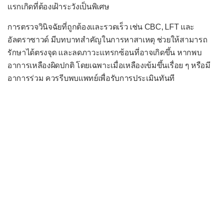
แรกเกิดที่ต้องเฝ้าระวังเป็นพิเศษ
ไส้ติ่งอักเสบ
การตรวจวินิจฉัยที่ถูกต้องและรวดเร็ว เช่น CBC, LFT และ
Apgar score
อัลตราซาวด์ มีบทบาทสำคัญในการหาสาเหตุ ช่วยให้สามารถ
Glasgow Coma Scale
รักษาได้ตรงจุด และลดภาวะแทรกซ้อนที่อาจเกิดขึ้น หากพบ
อาการเหลืองผิดปกติ โดยเฉพาะเมื่อเหลืองเข้มขึ้นเรื่อย ๆ หรือมี
Leopold's maneuvers
อาการร่วม ควรรีบพบแพทย์เพื่อรับการประเมินทันที
Wells score
ผลตรวจ
-- โลหิตวิทยา --
เม็ดเลือดแดงน้อย (โลหิตจาง)
เม็ดเลือดแดงมาก
เม็ดเลือดขาวน้อย (ต่ำ)
เม็ดเลือดขาวมาก (สูง)
เกล็ดเลือดน้อย (ต่ำ)