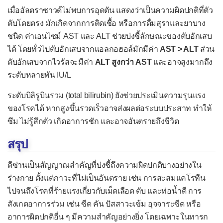
ภาวะแทรกซ้อนของการตั้งครรภ์
เมื่ออัลตราซาวด์ไม่พบการอุดตัน แสดงว่าเป็นความผิดปกติที่ตัว
ตับโดยตรง มักเกิดจากการติดเชื้อ หรือการดื่มสุราและยาบาง
ตกเลือดระหว่างตั้งครรภ์
ชนิด ค่าเอนไซม์ AST และ ALT ช่วยบ่งชี้ลักษณะของตับอักเสบ
ตกเลือดหลังคลอด
ได้ โดยทั่วไปตับอักเสบจากแอลกอฮอล์มักมีค่า
AST > ALT
ส่วน
น้ำเดินก่อนกำหนดคลอด
ตับอักเสบจากไวรัสจะมีค่า
ALT สูงกว่า AST
และอาจสูงมากถึง
ระดับหลายพัน IU/L
อาการแสดง
ระดับบิลิรูบินรวม (total bilirubin) ยังช่วยประเมินความรุนแรง
ความดันโลหิตสูง
ของโรคได้ หากสูงขึ้นรวดเร็วอาจส่งผลต่อระบบประสาท ทำให้
ความดันโลหิตต่ำ
ซึม ไม่รู้สึกตัว เกิดอาการชัก และอาจอันตรายถึงชีวิต
ความดันโลหิตกว้าง
สรุป
ความดันโลหิตแคบ
ดีซ่านเป็นสัญญาณสำคัญที่บ่งชี้ถึงความผิดปกติบางอย่างใน
ต่อมน้ำเหลืองโต
ร่างกาย ตั้งแต่ภาวะที่ไม่เป็นอันตราย เช่น การสะสมแคโรทีน
ตับโต
ไปจนถึงโรคที่ร้ายแรงเกี่ยวกับเม็ดเลือด ตับ และท่อน้ำดี การ
สังเกตอาการร่วม เช่น ซีด คัน ปัสสาวะเข้ม อุจจาระซีด หรือ
ม้ามโต
อาการผิดปกติอื่น ๆ มีความสำคัญอย่างยิ่ง โดยเฉพาะในทารก
เส้นเลือดดำลึกอุดตัน