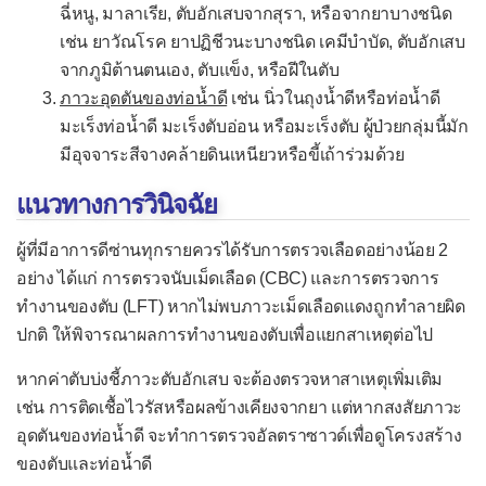
ฉี่หนู, มาลาเรีย, ตับอักเสบจากสุรา, หรือจากยาบางชนิด
ปวดในถุงอัณฑะ
เช่น ยาวัณโรค ยาปฏิชีวนะบางชนิด เคมีบำบัด, ตับอักเสบ
-- เฉพาะสตรี --
จากภูมิต้านตนเอง, ตับแข็ง, หรือฝีในตับ
ภาวะอุดตันของท่อน้ำดี
เช่น นิ่วในถุงน้ำดีหรือท่อน้ำดี
ตกขาวผิดปกติ
มะเร็งท่อน้ำดี มะเร็งตับอ่อน หรือมะเร็งตับ ผู้ป่วยกลุ่มนี้มัก
บกพร่องทางเพศ
มีอุจจาระสีจางคล้ายดินเหนียวหรือขี้เถ้าร่วมด้วย
ปัญหารอบเดือน
แนวทางการวินิจฉัย
รอบเดือนแรกไม่มา
ผู้ที่มีอาการดีซ่านทุกรายควรได้รับการตรวจเลือดอย่างน้อย 2
รอบเดือนขาดหายไป
อย่าง ได้แก่ การตรวจนับเม็ดเลือด (CBC) และการตรวจการ
รอบเดือนไม่สม่ำเสมอ
ทำงานของตับ (LFT) หากไม่พบภาวะเม็ดเลือดแดงถูกทำลายผิด
ปกติ ให้พิจารณาผลการทำงานของตับเพื่อแยกสาเหตุต่อไป
ระดูออกมาก
หากค่าตับบ่งชี้ภาวะตับอักเสบ จะต้องตรวจหาสาเหตุเพิ่มเติม
ปวดประจำเดือน
เช่น การติดเชื้อไวรัสหรือผลข้างเคียงจากยา แต่หากสงสัยภาวะ
กลุ่มอาการวัยทอง
อุดตันของท่อน้ำดี จะทำการตรวจอัลตราซาวด์เพื่อดูโครงสร้าง
เลือดออกหลังวัยหมดระดู
ของตับและท่อน้ำดี