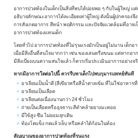
อาการปวดท้องในเด็กเป็นสิ่งที่พบได้บ่อยพอ ๆ กับในผู้ใหญ่ แต
อธิบายลักษณะอาการได้ละเอียดเท่าผู้ใหญ่ ดังนั้นผู้ปกครอง
การสังเกตอาการ สีหน้า พฤติกรรม และปัจจัยแวดล้อมที่อาจเ
อาการปวดท้องแทนเด็ก
โดยทั่วไป อาการปวดท้องที่ไม่รุนแรงมักเป็นอยู่ไม่นาน เด็กอ
เมื่อมีสิ่งอื่นที่สนใจมากกว่า เช่น ของเล่นหรือขนม แต่หากอา
มีสิ่งเบี่ยงเบนความสนใจแล้ว ก็ควรเริ่มประเมินอาการอย่างจริ
หากมีอาการใดต่อไปนี้ ควรรีบพาเด็กไปพบกุมารแพทย์ทันที
อาเจียนเป็นน้ำดี (สีเขียวหรือสีน้ำตาลเข้ม ที่ไม่ใช่อาหารที
อาเจียนเป็นเลือด
อาเจียนต่อเนื่องนานกว่า 24 ชั่วโมง
ถ่ายเป็นเลือดหรืออุจจาระสีดำคล้ายยางมะตอย
มีไข้สูง ซึม ไม่ยอมลุกเดิน
ท้องโตแข็ง กดแล้วเจ็บ หรือคลำได้ก้อนในท้อง
สัญญาณของอาการปวดท้องที่รุนแรง