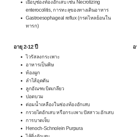
เยื่อบุช่องท้องอักเสบ เช่น Necrotizing
enterocolitis, การทะลุของทางเดินอาหาร
Gastroesophageal reflux (กรดไหลย้อนใน
ทารก)
อายุ 2-12 ปี
อา
ไวรัสลงกระเพาะ
อาหารเป็นพิษ
ท้องผูก
ลำไส้อุดตัน
ลูกอัณฑะบิดเกลียว
ปอดบวม
ต่อมน้ำเหลืองในช่องท้องอักเสบ
กรวยไตอักเสบ หรือกระเพาะปัสสาวะอักเสบ
การบาดเจ็บ
Henoch-Schnolein Purpura
ไส้ติ่งอักเสบ