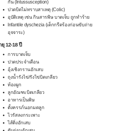
กัน (Intussusception)
ปวดบิดไม่ทราบสาเหตุ (Colic)
อุบัติเหตุ เช่น กินสารพิษ บาดเจ็บ ถูกทำร้าย
Infantile dyschezia (เด็กกรีดร้องก่อนขับถ่าย
อุจจาระ)
ยุ 12-18 ปี
การบาดเจ็บ
ปวดประจำเดือน
อุ้งเชิงกรานอักเสบ
ถุงน้ำรังไข่/รังไข่บิดเกลียว
ท้องผูก
ลูกอัณฑะบิดเกลียว
อาหารเป็นพิษ
ตั้งครรภ์นอกมดลูก
ไวรัสลงกระเพาะ
ไส้ติ่งอักเสบ
ตับอ่อนอักเสบ