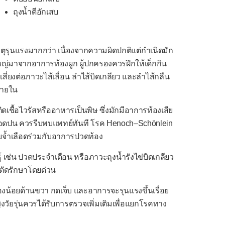
ถุงน้ำดีอักเสบ
ุรุนแรงมากกว่า เนื่องจากความผิดปกติแต่กำเนิดมัก
ใหญ่มาจากอาการท้องผูก ผู้ปกครองควรฝึกให้เด็กกิน
ังเสี่ยงต่อภาวะไส้เลื่อน ลำไส้บิดเกลียว และลำไส้กลืน
ภายใน
เชื้อไวรัสหรืออาหารเป็นพิษ ซึ่งมักมีอาการท้องเสีย
ีเลือดปน ควรรีบพบแพทย์ทันที โรค Henoch–Schönlein
ายจ้ำเลือดร่วมกับอาการปวดท้อง
์ เช่น ปวดประจำเดือน หรือภาวะถุงน้ำรังไข่บิดเกลียว
าตัดรักษาโดยด่วน
องน้อยด้านขวา กดเจ็บ และอาการจะรุนแรงขึ้นเรื่อย
ญิงวัยรุ่นควรได้รับการตรวจเพิ่มเติมเพื่อแยกโรคทาง