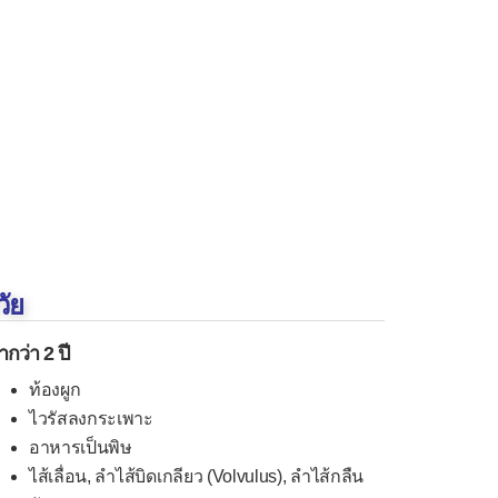
ัย
ำกว่า 2 ปี
ท้องผูก
ไวรัสลงกระเพาะ
อาหารเป็นพิษ
ไส้เลื่อน, ลำไส้บิดเกลียว (Volvulus), ลำไส้กลืน