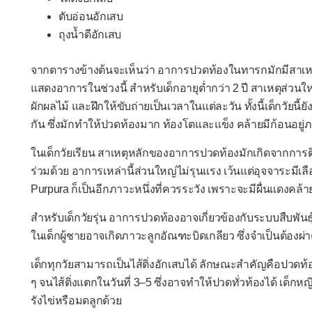
ตับอ่อนอักเสบ
ถุงน้ำดีอักเสบ
จากตารางข้างต้นจะเห็นว่า อาการปวดท้องในทารกมักมีสาเหต
แสดงอาการในช่วงนี้ สำหรับเด็กอายุต่ำกว่า 2 ปี สาเหตุส่วน
ผักผลไม้ และฝึกให้ขับถ่ายเป็นเวลาในแต่ละวัน ทั้งนี้เด็กวัยนี้ย
กัน ซึ่งมักทำให้ปวดท้องมาก ท้องโตและแข็ง คล้ายมีก้อนอยู่
ในเด็กวัยเรียน สาเหตุหลักของอาการปวดท้องมักเกิดจากการติด
ร่วมด้วย อาการเหล่านี้ส่วนใหญ่ไม่รุนแรง เว้นแต่อุจจาระม
Purpura ก็เป็นอีกภาวะหนึ่งที่ควรระวัง เพราะจะมีผื่นแดงคล้
สำหรับเด็กวัยรุ่น อาการปวดท้องอาจเกี่ยวข้องกับระบบสืบพันธุ
ในเด็กผู้ชายอาจเกิดภาวะลูกอัณฑะบิดเกลียว ซึ่งจำเป็นต้องผ่
เด็กทุกวัยสามารถเป็นไส้ติ่งอักเสบได้ ลักษณะสำคัญคือปวดท้
ๆ จนไส้ติ่งแตกในวันที่ 3–5 ซึ่งอาจทำให้ปวดทั่วท้องได้ เด็กห
รังไข่หรือมดลูกด้วย