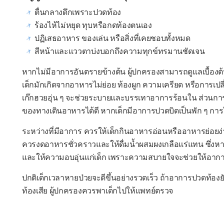
ตื่นกลางดึกเพราะปวดท้อง
ร้องไห้ไม่หยุด ทุบหรือกดท้องตนเอง
ปฏิเสธอาหาร ของเล่น หรือสิ่งที่เคยชอบทั้งหมด
สีหน้าและแววตาบ่งบอกถึงความทุกข์ทรมานชัดเจน
หากไม่มีอาการอันตรายข้างต้น ผู้ปกครองสามารถดูแลเบื้อง
เด็กมักเกิดจากอาหารไม่ย่อย ท้องผูก ความเครียด หรือการเ
เก๊กฮวยอุ่น ๆ จะช่วยระบายและบรรเทาอาการร้อนใน ส่วนก
ของทางเดินอาหารได้ดี หากเด็กมีอาการปวดบิดเป็นพัก ๆ กา
ระหว่างที่มีอาการ ควรให้เด็กกินอาหารอ่อนหรืออาหารย่อยง่
ควรงดอาหารชั่วคราวและให้ดื่มน้ำผสมผงเกลือแร่แทน ซึ่งหาซ
และให้ความอบอุ่นแก่เด็ก เพราะความสบายใจจะช่วยให้อาการดี
ปกติเด็กเวลาหายป่วยจะดีขึ้นอย่างรวดเร็ว ถ้าอาการปวดท้องยั
ท้องเสีย ผู้ปกครองควรพาเด็กไปให้แพทย์ตรวจ