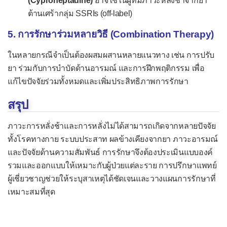
(Cyproheptadine)
อาจใช้ในผู้ที่มีภาวะหลั่งช้าจากยา
ต้านเศร้ากลุ่ม SSRIs (off-label)
ไส้ติ่งอักเสบ
5. การรักษาร่วมหลายวิธี (Combination Therapy)
Apgar score
Glasgow Coma Scale
ในหลายกรณีจำเป็นต้องผสมผสานหลายแนวทาง เช่น การปรับ
ยา ร่วมกับการบำบัดด้านอารมณ์ และการฝึกพฤติกรรม เพื่อ
Leopold's maneuvers
แก้ไขปัจจัยร่วมทั้งหมดและเพิ่มประสิทธิภาพการรักษา
Wells score
สรุป
ผลตรวจ
ภาวะการหลั่งช้าและการหลั่งไม่ได้สามารถเกิดจากหลายปัจจัย
-- โลหิตวิทยา --
ทั้งโรคทางกาย ระบบประสาท ผลข้างเคียงจากยา ภาวะอารมณ์
เม็ดเลือดแดงน้อย (โลหิตจาง)
และปัจจัยด้านความสัมพันธ์ การรักษาจึงต้องประเมินแบบองค์
เม็ดเลือดแดงมาก
รวมและออกแบบให้เหมาะกับผู้ป่วยแต่ละราย การปรึกษาแพทย์
ผู้เชี่ยวชาญช่วยให้ระบุสาเหตุได้ชัดเจนและวางแผนการรักษาที่
เม็ดเลือดขาวน้อย (ต่ำ)
เหมาะสมที่สุด
เม็ดเลือดขาวมาก (สูง)
เกล็ดเลือดน้อย (ต่ำ)