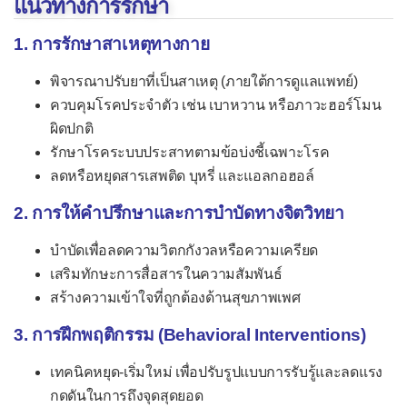
แนวทางการรักษา
ปวดในถุงอัณฑะ
1. การรักษาสาเหตุทางกาย
-- เฉพาะสตรี --
พิจารณาปรับยาที่เป็นสาเหตุ (ภายใต้การดูแลแพทย์)
ตกขาวผิดปกติ
ควบคุมโรคประจำตัว เช่น เบาหวาน หรือภาวะฮอร์โมน
บกพร่องทางเพศ
ผิดปกติ
รักษาโรคระบบประสาทตามข้อบ่งชี้เฉพาะโรค
ปัญหารอบเดือน
ลดหรือหยุดสารเสพติด บุหรี่ และแอลกอฮอล์
รอบเดือนแรกไม่มา
2. การให้คำปรึกษาและการบำบัดทางจิตวิทยา
รอบเดือนขาดหายไป
บำบัดเพื่อลดความวิตกกังวลหรือความเครียด
รอบเดือนไม่สม่ำเสมอ
เสริมทักษะการสื่อสารในความสัมพันธ์
ระดูออกมาก
สร้างความเข้าใจที่ถูกต้องด้านสุขภาพเพศ
ปวดประจำเดือน
3. การฝึกพฤติกรรม (Behavioral Interventions)
กลุ่มอาการวัยทอง
เทคนิคหยุด-เริ่มใหม่ เพื่อปรับรูปแบบการรับรู้และลดแรง
เลือดออกหลังวัยหมดระดู
กดดันในการถึงจุดสุดยอด