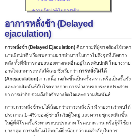
ความผิดปกติในการเดิน
อาการหลั่งช้า (Delayed
เดินทรงตัวลำบากในคนแก่
ejaculation)
เดินไม่ปกติในเด็ก
จ้ำเลือดที่เกิดขึ้นเอง
การหลั่งช้า (Delayed Ejaculation)
คือภาวะที่ผู้ชายต้องใช้เวลา
เจ็บขณะมีเพศสัมพันธ์
นานผิดปกติ หรือพบความยากลำบากในการไปถึงจุดที่เกิดการ
หลั่ง ทั้งที่มีการตอบสนองทางเพศอื่นอยู่ในระดับปกติ ในบางราย
เจ็บคอ
อาจไม่สามารถหลั่งได้เลย ซึ่งเรียกว่า
การหลั่งไม่ได้
เจ็บหู
(Anejaculation)
ภาวะนี้อาจเกิดขึ้นเป็นครั้งคราวหรือเป็นเรื้อรัง
และอาจสัมพันธ์กับโรคทางกาย การทำงานของระบบประสาท
เจ็บอก/แน่นอก
ยา การผ่าตัด รวมถึงปัจจัยทางจิตใจและความสัมพันธ์
ใจสั่น
ภาวะการหลั่งช้าพบได้น้อยกว่าภาวะหลั่งเร็ว มีรายงานว่าพบได้
ชัก
ประมาณ 1–4% ของผู้ชายในวัยผู้ใหญ่ และความชุกจะเพิ่มขึ้น
ชาที่ใบหน้า
ในผู้ที่มีโรคเรื้อรังทางระบบประสาท โรคเบาหวาน หรือผู้ที่ใช้ยา
บางกลุ่ม การหลั่งไม่ได้พบได้ยิ่งน้อยกว่า แต่สำคัญในการ
ดีซ่าน