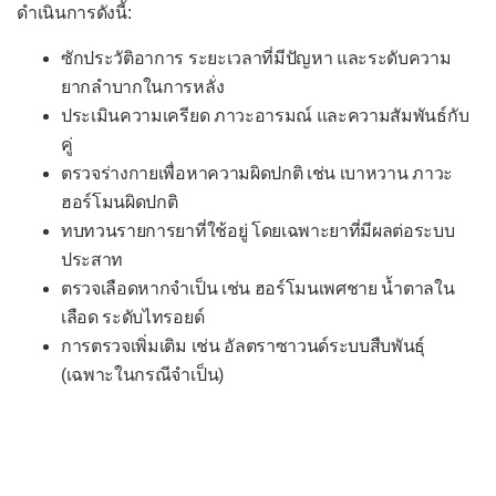
ดำเนินการดังนี้:
หมดสติ
ซักประวัติอาการ ระยะเวลาที่มีปัญหา และระดับความ
หอบเหนื่อย
ยากลำบากในการหลั่ง
หูดับ
ประเมินความเครียด ภาวะอารมณ์ และความสัมพันธ์กับ
คู่
หูอื้อ
ตรวจร่างกายเพื่อหาความผิดปกติ เช่น เบาหวาน ภาวะ
ออกผื่น
ฮอร์โมนผิดปกติ
ไอเป็นเลือด
ทบทวนรายการยาที่ใช้อยู่ โดยเฉพาะยาที่มีผลต่อระบบ
ประสาท
ไอเรื้อรัง
ตรวจเลือดหากจำเป็น เช่น ฮอร์โมนเพศชาย น้ำตาลใน
-- เฉพาะทารกและเด็กเล็ก --
เลือด ระดับไทรอยด์
ปัญหาการให้นม
การตรวจเพิ่มเติม เช่น อัลตราซาวนด์ระบบสืบพันธุ์
(เฉพาะในกรณีจำเป็น)
ปัญหาสะดือ
พัฒนาการช้าในทารก
พัฒนาการช้าในวัย 1-3 ขวบ