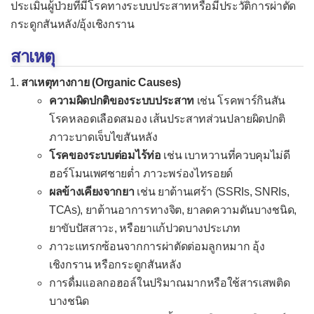
ประเมินผู้ป่วยที่มีโรคทางระบบประสาทหรือมีประวัติการผ่าตัด
ตามัว
กระดูกสันหลัง/อุ้งเชิงกราน
ท้องโต
สาเหตุ
ท้องเสีย
สาเหตุทางกาย (Organic Causes)
ถ่ายเป็นเลือด
ความผิดปกติของระบบประสาท
เช่น โรคพาร์กินสัน
อุจจาระมีลักษณะผิดปกติ
โรคหลอดเลือดสมอง เส้นประสาทส่วนปลายผิดปกติ
ภาวะบาดเจ็บไขสันหลัง
ท้องอืดท้องเฟ้อ
โรคของระบบต่อมไร้ท่อ
เช่น เบาหวานที่ควบคุมไม่ดี
ปวดข้อ
ฮอร์โมนเพศชายต่ำ ภาวะพร่องไทรอยด์
ปวดข้อไหล่
ผลข้างเคียงจากยา
เช่น ยาต้านเศร้า (SSRIs, SNRIs,
TCAs), ยาต้านอาการทางจิต, ยาลดความดันบางชนิด,
ปวดข้อศอก
ยาขับปัสสาวะ, หรือยาแก้ปวดบางประเภท
ปวดข้อมือและมือ
ภาวะแทรกซ้อนจากการผ่าตัดต่อมลูกหมาก อุ้ง
เชิงกราน หรือกระดูกสันหลัง
ปวดข้อสะโพก
การดื่มแอลกอฮอล์ในปริมาณมากหรือใช้สารเสพติด
ปวดข้อเข่า
บางชนิด