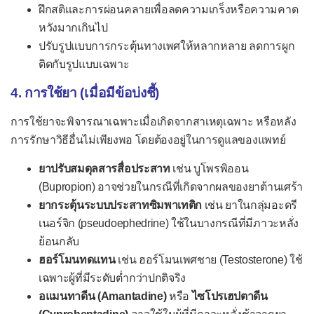
ภาวะแทรกซ้อนของการตั้งครรภ์
ฝึกสติและการผ่อนคลายเพื่อลดความเกร็งหรือความคาด
หวังมากเกินไป
ตกเลือดระหว่างตั้งครรภ์
ปรับรูปแบบการกระตุ้นทางเพศให้หลากหลาย ลดการผูก
ตกเลือดหลังคลอด
ติดกับรูปแบบเฉพาะ
น้ำเดินก่อนกำหนดคลอด
4. การใช้ยา (เมื่อมีข้อบ่งชี้)
อาการแสดง
การใช้ยาจะพิจารณาเฉพาะเมื่อเกิดจากสาเหตุเฉพาะ หรือหลัง
ความดันโลหิตสูง
การรักษาวิธีอื่นไม่เพียงพอ โดยต้องอยู่ในการดูแลของแพทย์
ความดันโลหิตต่ำ
ยาปรับสมดุลสารสื่อประสาท
เช่น บูโพรพิออน
ความดันโลหิตกว้าง
(Bupropion) อาจช่วยในกรณีที่เกิดจากผลของยาต้านเศร้า
ยากระตุ้นระบบประสาทซิมพาเทติก
เช่น ยาในกลุ่มอะดรี
ความดันโลหิตแคบ
เนอร์จิก (pseudoephedrine) ใช้ในบางกรณีที่มีภาวะหลั่ง
ต่อมน้ำเหลืองโต
ย้อนกลับ
ฮอร์โมนทดแทน
เช่น ฮอร์โมนเพศชาย (Testosterone) ใช้
ตับโต
เฉพาะผู้ที่มีระดับต่ำกว่าปกติจริง
ม้ามโต
อแมนทาดีน (Amantadine)
หรือ
ไซโปรเฮปตาดีน
เส้นเลือดดำลึกอุดตัน