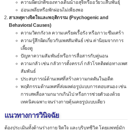
ปวดข้อเท้าและเท้า
ความผิดปกติของทางเดินน้ำอสุจิหรืออวัยวะสืบพันธุ์
อ่อนเพลียหรือพักผ่อนไม่เพียงพอ
ปวดคอ
สาเหตุทางจิตใจและพฤติกรรม (Psychogenic and
ปวดท้อง
Behavioral Causes)
ปวดท้องเฉียบพลัน
ความวิตกกังวล ความเครียดเรื้อรัง หรือภาวะซึมเศร้า
ความรู้สึกผิดเกี่ยวกับเพศสัมพันธ์ เช่น ค่านิยมจากการ
ปวดท้องเรื้อรัง
เลี้ยงดู
ปวดท้องในเด็ก
ปัญหาความสัมพันธ์หรือการสื่อสารกับคู่นอน
ความกลัว เช่น กลัวการตั้งครรภ์ กลัวโรคติดต่อทางเพศ
ปวดที่ใบหน้า
สัมพันธ์
ปวดศีรษะ
ประสบการณ์ด้านเพศที่สร้างความกดดันในอดีต
ปวดหลัง
พฤติกรรมด้านเพศที่ส่งผลต่อรูปแบบการตอบสนอง เช่น
การเสพสื่อลามกมากเกินไป หรือการช่วยตัวเองด้วย
เป็นลม
เทคนิคเฉพาะจนร่างกายคุ้นเคยรูปแบบเดียว
ผมร่วง
แนวทางการวินิจฉัย
เวียนศีรษะ
ต้องประเมินทั้งด้านร่างกาย จิตใจ และบริบทชีวิต โดยแพทย์มัก
เสียงแหบ