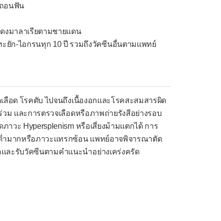
รถอนฟัน
เช่น ดงมาลาเรียตามชายแดน
ะยัก-ไอกรนทุก 10 ปี รวมถึงวัคซีนอื่นตามแพทย์
โรคเลือด โรคตับ ไปจนถึงเนื้องอกและโรคสะสมสารผิด
รร่วม และการตรวจเลือดหรือภาพถ่ายรังสีอย่างรอบ
ภาวะ Hypersplenism หรือเสี่ยงม้ามแตกได้ การ
ลือดต่ำมากหรือภาวะแทรกซ้อน แพทย์อาจพิจารณาตัด
ดเชื้อและรับวัคซีนตามคำแนะนำอย่างเคร่งครัด