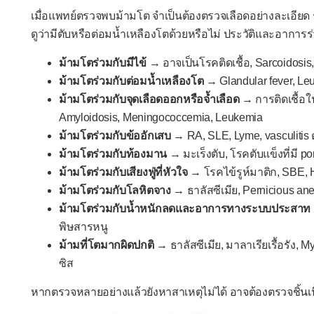
เมื่อแพทย์ตรวจพบม้ามโต จำเป็นต้องตรวจเลือดอย่างละเอียด
ดูว่ามีตับหรือต่อมน้ำเหลืองโตด้วยหรือไม่ ประวัติและอาการร่
ม้ามโตร่วมกับมีไข้
→ อาจเป็นโรคติดเชื้อ, Sarcoidosis,
ม้ามโตร่วมกับต่อมน้ำเหลืองโต
→ Glandular fever, Le
ม้ามโตร่วมกับจุดเลือดออกหรือจ้ำเลือด
→ การติดเชื้อใน
Amyloidosis, Meningococcemia, Leukemia
ม้ามโตร่วมกับข้ออักเสบ
→ RA, SLE, Lyme, vasculitis 
ม้ามโตร่วมกับท้องมาน
→ มะเร็งตับ, โรคตับแข็งที่มี po
ม้ามโตร่วมกับเสียงฟู่ที่หัวใจ
→ โรคไข้รูห์มาติก, SBE, H
ม้ามโตร่วมกับโลหิตจาง
→ ธาลัสซีเมีย, Pernicious an
ม้ามโตร่วมกับน้ำหนักลดและอาการทางระบบประสาท
พิษสารหนู
ม้ามที่โตมากผิดปกติ
→ ธาลัสซีเมีย, มาลาเรียเรื้อรัง, 
ซิส
หากตรวจหลายอย่างแล้วยังหาสาเหตุไม่ได้ อาจต้องตรวจชิ้นเนื