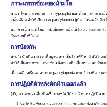
ภาวะแทรกซ้อนของม้ามโต
ม้ามที่โตมากอาจเกิดภาวะ Hypersplenism คือม้ามทำลายเม็ดเ
เกล็ดเลือด ทำให้เกิดภาวะ pancytopenia ผู้ป่วยอ่อนเพลีย ติดเช
นอกจากนี้ ม้ามที่โตมากยังเสี่ยงแตกเมื่อได้รับแรงกระแทก 
อันตรายถึงชีวิตได้
การป้องกัน
ม้ามโตมักเกิดจากโรคพื้นฐาน หากเป็นโรคที่รักษาไม่ได้และต้
ทำให้เสี่ยงต่อภาวะแทรกซ้อน จึงควรหลีกเลี่ยงการออกกำลังกา
เมื่อผลเลือดเริ่มแสดงภาวะ pancytopenia แพทย์อาจพิจารณา
การปฏิบัติตัวหลังตัดม้ามออกแล้ว
ผู้ที่ถูกตัดม้ามจะเสี่ยงติดเชื้อบางชนิดได้ง่าย จึงควรปฏิบัติต
ฉีดวัคซีน Pneumovax และ Hib ก่อนและหลังผ่าตัด และ