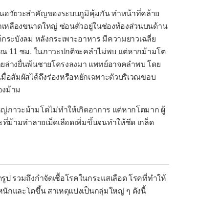
็นอวัยวะสำคัญของระบบภูมิคุ้มกัน ทำหน้าที่คล้าย
ำเหลืองขนาดใหญ่ ซ่อนตัวอยู่ในช่องท้องส่วนบนด้าน
ต้กระบังลม หลังกระเพาะอาหาร มีความยาวเฉลี่ย
ณ 11 ซม. ในภาวะปกติจะคลำไม่พบ แต่หากม้ามโต
ยล่างยื่นพ้นชายโครงลงมา แพทย์อาจคลำพบ โดย
มื่อสัมผัสได้ถึงร่องหรือหยักเฉพาะตัวบริเวณขอบ
องม้าม
ญ่ภาวะม้ามโตไม่ทำให้เกิดอาการ แต่หากโตมาก ผู้
ี่ม้ามทำลายเม็ดเลือดเพิ่มขึ้นจนทำให้ซีด เกล็ด
ดรูป รวมถึงกำจัดเชื้อโรคในกระแสเลือด โรคที่ทำให้
หนักและโตขึ้น สาเหตุแบ่งเป็นกลุ่มใหญ่ ๆ ดังนี้