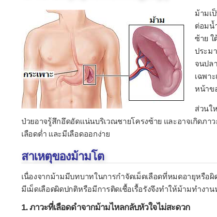
ม้ามเป
ต่อมน้
ซ้าย ใ
ประมา
จนปลา
เฉพาะเ
หน้าข
ส่วนให
ป่วยอาจรู้สึกอึดอัดแน่นบริเวณชายโครงซ้าย และอาจเกิดภาวะท
เลือดต่ำ และมีเลือดออกง่าย
สาเหตุของม้ามโต
เนื่องจากม้ามมีบทบาทในการกำจัดเม็ดเลือดที่หมดอายุหรือผิ
มีเม็ดเลือดผิดปกติหรือมีการติดเชื้อเรื้อรังจึงทำให้ม้ามทำงาน
1. ภาวะที่เลือดดำจากม้ามไหลกลับหัวใจไม่สะดวก