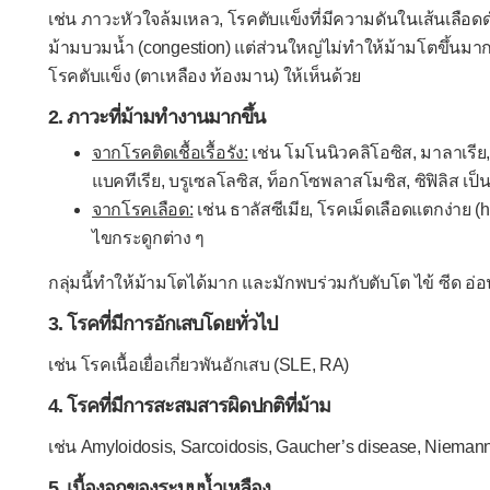
เช่น ภาวะหัวใจล้มเหลว, โรคตับแข็งที่มีความดันในเส้นเลือดดำ
ม้ามบวมน้ำ (congestion) แต่ส่วนใหญ่ไม่ทำให้ม้ามโตขึ้นมาก
โรคตับแข็ง (ตาเหลือง ท้องมาน) ให้เห็นด้วย
2. ภาวะที่ม้ามทำงานมากขึ้น
จากโรคติดเชื้อเรื้อรัง:
เช่น โมโนนิวคลิโอซิส, มาลาเรีย, ว
แบคทีเรีย, บรูเซลโลซิส, ท็อกโซพลาสโมซิส, ซิฟิลิส เป็
จากโรคเลือด:
เช่น ธาลัสซีเมีย, โรคเม็ดเลือดแตกง่าย (
ไขกระดูกต่าง ๆ
กลุ่มนี้ทำให้ม้ามโตได้มาก และมักพบร่วมกับตับโต ไข้ ซีด อ่อน
3. โรคที่มีการอักเสบโดยทั่วไป
เช่น โรคเนื้อเยื่อเกี่ยวพันอักเสบ (SLE, RA)
4. โรคที่มีการสะสมสารผิดปกติที่ม้าม
เช่น Amyloidosis, Sarcoidosis, Gaucher’s disease, Nieman
5. เนื้องอกของระบบน้ำเหลือง