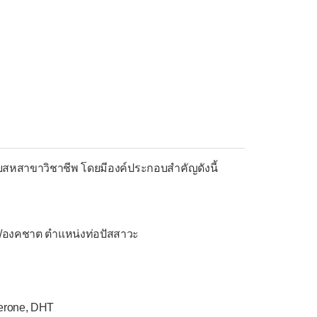
บสหสาขาวิชาชีพ โดยมีองค์ประกอบสำคัญดังนี้
/องคชาต ตำแหน่งท่อปัสสาวะ
terone, DHT