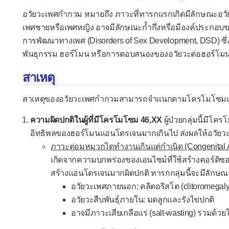
อวัยวะเพศกำกวม หมายถึง ภาวะที่ทารกแรกเกิดมีลักษณะอว
เพศชายหรือเพศหญิง อาจมีลักษณะก้ำกึ่งหรือมีองค์ประกอบขอ
การพัฒนาทางเพศ (Disorders of Sex Development, DSD) 
พันธุกรรม ฮอร์โมน หรือการตอบสนองของอวัยวะต่อฮอร์โมน
สาเหตุ
สาเหตุของอวัยวะเพศกำกวมสามารถจำแนกตามโครโมโซมและกลไ
ความผิดปกติในผู้ที่มีโครโมโซม 46,XX
ผู้ป่วยกลุ่มนี้มีโค
อิทธิพลของฮอร์โมนแอนโดรเจนมากเกินไป ส่งผลให้อวัย
ภาวะต่อมหมวกไตทำงานเกินแต่กำเนิด (Congenital A
เกิดจากความบกพร่องของเอนไซม์ที่ใช้สร้างคอร์ติซ
สร้างแอนโดรเจนมากผิดปกติ ทารกกลุ่มนี้จะมีลักษณ
อวัยวะเพศภายนอก: คลิตอริสโต (clitoromega
อวัยวะสืบพันธุ์ภายใน: มดลูกและรังไข่ปกติ
อาจมีภาวะเสียเกลือแร่ (salt-wasting) ร่วมด้ว