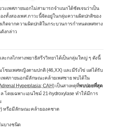
ัยวะเพศภายนอกไม่สามารถจำแนกได้ชัดเจนว่าเป็น
งทั้งสองเพศ ภาวะนี้จัดอยู่ในกลุ่มความผิดปกติของ
ซึ่งเกิดจากความผิดปกติในกระบวนการกำหนดเพศทาง
ดังกล่าว
กทางพยาธิสรีรวิทยาได้เป็นกลุ่มใหญ่ ๆ ดังนี้
รโมโซมเพศหญิงตามปกติ (46,XX) และมีรังไข่ แต่ได้รับ
วะเพศภายนอกมีลักษณะคล้ายเพศชาย พบได้ใน
drenal Hyperplasia; CAH)
เป็นสาเหตุที่
พบบ่อยที่สุด
อล โดยเฉพาะเอนไซม์ 21-hydroxylase ทำให้มีการ
ะ
ly) หรือมีลักษณะคล้ายองคชาต
ยในบางชนิด