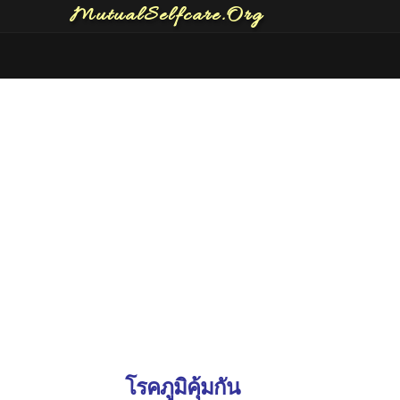
MutualSelfcare.Org
โรคภูมิคุ้มกัน