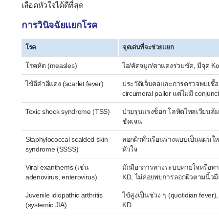
เลือดหัวใจได้ดีที่สุด
การวินิจฉัยแยกโรค
โรค
จุดเด่นที่จะช่วยแยก
โรคหัด (measles)
ไอ/คัดจมูก/ตาแดงร่วมชัด, มีจุด Ko
ไข้อีดำอีแดง (scarlet fever)
ประวัติเจ็บคอและการตรวจพบเชื้อ 
circumoral pallor แต่ไม่มี conjunc
Toxic shock syndrome (TSS)
ป่วยรุนแรงช็อก โลหิตไหลเวียนล้
ชัดเจน
Staphylococcal scalded skin
ลอกผิวทั่วเรือนร่างแบบเป็นแผ่นให
syndrome (SSSS)
หัวใจ
Viral exanthems (เช่น
มักมีอาการทางระบบหายใจหรือทาง
adenovirus, enterovirus)
KD, ไม่ค่อยพบการลอกผิวตามนิ้วม
Juvenile idiopathic arthritis
ไข้สูงเป็นช่วง ๆ (quotidian fever)
(systemic JIA)
KD