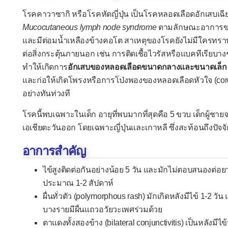
โรคคาวาซากิ หรือโรคหัดญี่ปุ่น เป็นโรคหลอดเลือดอักเสบเฉียบ
Mucocutaneous lymph node syndrome
ตามลักษณะอาการของโ
และมีต่อมน้ำเหลืองข้างคอโต สาเหตุของโรคยังไม่มีใครทราบ
ต่อสิ่งกระตุ้นภายนอก เช่น การติดเชื้อไวรัสหรือแบคทีเรียบา
ทำให้เกิดการ
อักเสบของหลอดเลือดขนาดกลางและขนาดเล็ก โ
และก่อให้เกิดโพรงหรือการโป่งพองของหลอดเลือดหัวใจ (coron
อย่างทันท่วงที
โรคนี้พบเฉพาะในเด็ก อายุที่พบมากที่สุดคือ 5 ขวบ เด็กผู้ชา
เอเชียตะวันออก โดยเฉพาะญี่ปุ่นและเกาหลี ซึ่งสะท้อนถึงปัจจั
อาการสำคัญ
ไข้สูงติดต่อกันอย่างน้อย 5 วัน และมักไม่ตอบสนองต่อย
ประมาณ 1-2 สัปดาห์
ผื่นทั่วตัว (polymorphous rash) มักเกิดหลังมีไข้ 1-2 
บางรายมีผื่นแถวอวัยวะเพศร่วมด้วย
ตาแดงทั้งสองข้าง (bilateral conjunctivitis) เป็นหลัง