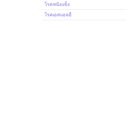
โรคหนังแข็ง
โรคเอสแอลอี