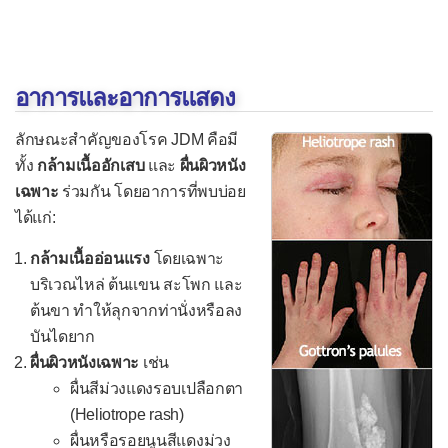
อาการและอาการแสดง
ลักษณะสำคัญของโรค JDM คือมี
ทั้ง
กล้ามเนื้ออักเสบ
และ
ผื่นผิวหนัง
เฉพาะ
ร่วมกัน โดยอาการที่พบบ่อย
ได้แก่:
กล้ามเนื้ออ่อนแรง
โดยเฉพาะ
บริเวณไหล่ ต้นแขน สะโพก และ
ต้นขา ทำให้ลุกจากท่านั่งหรือลง
บันไดยาก
ผื่นผิวหนังเฉพาะ
เช่น
ผื่นสีม่วงแดงรอบเปลือกตา
(Heliotrope rash)
ผื่นหรือรอยนูนสีแดงม่วง