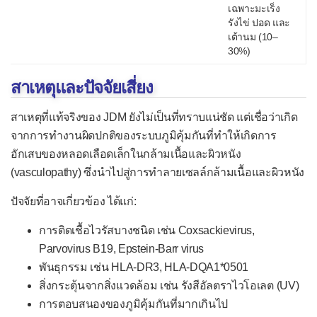
โรคเบห์เซ็ต
เฉพาะมะเร็ง
รังไข่ ปอด และ
โรคเบาหวานชนิดที่ 1
เต้านม (10–
30%)
โรคโพลีไมโอไซติส
โรคผมร่วงเป็นหย่อม
สาเหตุและปัจจัยเสี่ยง
โรคเม็ดเลือดแดงแตกจากภูมิคุ้มกัน
สาเหตุที่แท้จริงของ JDM ยังไม่เป็นที่ทราบแน่ชัด แต่เชื่อว่าเกิด
โรคไมแอสทีเนียกราวิส
จากการทำงานผิดปกติของระบบภูมิคุ้มกันที่ทำให้เกิดการ
อักเสบของหลอดเลือดเล็กในกล้ามเนื้อและผิวหนัง
โรคหนังแข็ง
(vasculopathy) ซึ่งนำไปสู่การทำลายเซลล์กล้ามเนื้อและผิวหนัง
โรคเอสแอลอี
ปัจจัยที่อาจเกี่ยวข้อง ได้แก่:
การติดเชื้อไวรัสบางชนิด เช่น Coxsackievirus,
Parvovirus B19, Epstein-Barr virus
พันธุกรรม เช่น HLA-DR3, HLA-DQA1*0501
สิ่งกระตุ้นจากสิ่งแวดล้อม เช่น รังสีอัลตราไวโอเลต (UV)
การตอบสนองของภูมิคุ้มกันที่มากเกินไป