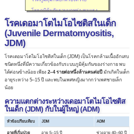
โรคภูมิคุ้มกันรวมบกพร่องรุนแรง
โรคเดอมาโตไมโอไซติสในเด็ก
โรคภูมิแพ้ (ภูมิไวเกิน)
(Juvenile Dermatomyositis,
ภาวะแพ้ยา
JDM)
ภาวะแพ้อาหาร
โรคคาวาซากิ
โรคเดอมาโตไมโอไซติสในเด็ก (JDM) เป็นโรคกล้ามเนื้ออักเสบ
ชนิดหนึ่งที่มีความเกี่ยวข้องกับระบบภูมิคุ้มกันของร่างกาย พบ
โรคจมูกอักเสบจากภูมิแพ้
ได้ค่อนข้างน้อย เพียง
2–4 รายต่อหนึ่งล้านคนต่อปี
มักเกิดในเด็ก
โรคซีลิแอค
อายุระหว่าง 5–15 ปี และพบในเพศหญิงมากกว่าเพศชายเล็ก
โรคปอดอักเสบจากภูมิแพ้
น้อย
โรคผิวหนังอักเสบจากภูมิแพ้
ความแตกต่างระหว่างเดอมาโตไมโอไซติส
ในเด็ก (JDM) กับในผู้ใหญ่ (ADM)
โรคผื่นแพ้สัมผัส
โรคหอบหืด
หัวข้อเปรียบเทียบ
JDM
ADM
โรคภูมิคุ้มกันทำลายตนเอง
อายุที่เริ่มป่วย
อายุ 5–15 ปี
ช่วงอายุ 40–60 ปี