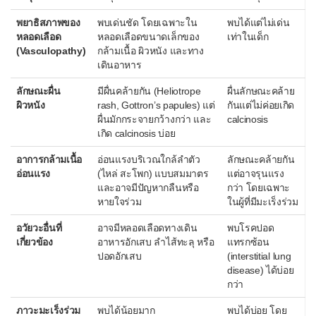
กลุ่มอาการกิลแลง-บืร์เร
พยาธิสภาพของ
พบเด่นชัด โดยเฉพาะใน
พบได้แต่ไม่เด่น
หลอดเลือด
หลอดเลือดขนาดเล็กของ
เท่าในเด็ก
กลุ่มอาการกู๊ดพาสเจอร์
(Vasculopathy)
กล้ามเนื้อ ผิวหนัง และทาง
เดินอาหาร
กลุ่มอาการต้านฟอสโฟลิพิด
ลักษณะผื่น
มีผื่นคล้ายกัน (Heliotrope
ผื่นลักษณะคล้าย
โรคเกรฟส์
ผิวหนัง
rash, Gottron’s papules) แต่
กันแต่ไม่ค่อยเกิด
โรคเกล็ดเลือดต่ำจากภูมิคุ้มกัน
ผื่นมักกระจายกว้างกว่า และ
calcinosis
เกิด calcinosis บ่อย
โรคข้ออักเสบรูมาตอยด์
อาการกล้ามเนื้อ
อ่อนแรงบริเวณใกล้ลำตัว
ลักษณะคล้ายกัน
โรคโจเกรน
อ่อนแรง
(ไหล่ สะโพก) แบบสมมาตร
แต่อาจรุนแรง
และอาจมีปัญหากลืนหรือ
กว่า โดยเฉพาะ
โรคซาร์คอยโดสิส
หายใจร่วม
ในผู้ที่มีมะเร็งร่วม
โรคเดอมาโตไมโอไซติส
อวัยวะอื่นที่
อาจมีหลอดเลือดทางเดิน
พบโรคปอด
เกี่ยวข้อง
อาหารอักเสบ ลำไส้ทะลุ หรือ
แทรกซ้อน
โรคเดอมาโตไมโอไซติสในเด็ก
ปอดอักเสบ
(interstitial lung
disease) ได้บ่อย
โรคตับอักเสบจากภูมิคุ้มกัน
กว่า
โรคเนื้อเยื่อเกี่ยวพันผสม
ภาวะมะเร็งร่วม
พบได้น้อยมาก
พบได้บ่อย โดย