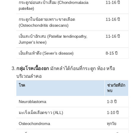
กระดูกอ่อนสะบ้าเสื่อม (Chondromalacia
11-16 ปี
patellae)
กระดูกในข้อตายเพราะขาดเลือด
11-16 ปี
(Osteochondritis dissecans)
เอ็นสะบ้าอักเสบ (Patellar tendinopathy,
11-16 ปี
Jumper's knee)
เอ็นส้นเท้าตึง (Sever's disease)
8-15 ปี
กลุ่มโรคเนื้องอก
มักคลำได้ก้อนที่กระดูก ท้อง หรือ
บริเวณลำคอ
โรค
ช่วงวัยที่มัก
พบ
Neuroblastoma
1-3 ปี
มะเร็งเม็ดเลือดขาว (ALL)
1-10 ปี
Osteochondroma
ทุกวัย