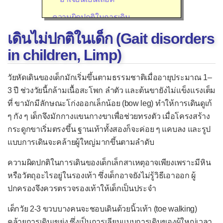
ความผิดปกติในการเดิน
เดินไม่ปกติในเด็ก (Gait disorders
เดินทรงตัวลำบากในคนแก่
in children, Limp)
เดินไม่ปกติในเด็ก
จ้ำเลือดที่เกิดขึ้นเอง
วัยหัดเดินของเด็กมักเริ่มขึ้นตามธรรมชาติเมื่ออายุประมาณ 1–
เจ็บขณะมีเพศสัมพันธ์
3 ปี ช่วงวัยนี้กล้ามเนื้อสะโพก ลำตัว และต้นขายังไม่แข็งแรงเต็ม
ที่ ขามักมีลักษณะโก่งออกเล็กน้อย (bow leg) ทำให้การเดินดูเก้
เจ็บคอ
ๆ กัง ๆ เด็กจึงมักกางแขนกางขาเพื่อช่วยทรงตัว เมื่อโครงสร้าง
เจ็บหู
กระดูกขาเริ่มตรงขึ้น ฐานเท้าทั้งสองก็จะค่อย ๆ แคบลง และรูป
แบบการเดินจะคล้ายผู้ใหญ่มากขึ้นตามลำดับ
เจ็บอก/แน่นอก
ใจสั่น
ความผิดปกติในการเดินของเด็กเล็กสาเหตุอาจเพียงเพราะมีหิน
หรือวัตถุอะไรอยู่ในรองเท้า ซึ่งเด็กอาจยังไม่รู้วิธีเอาออก ผู้
ชัก
ปกครองจึงควรตรวจรองเท้าให้เด็กเป็นประจำ
ชาที่ใบหน้า
เด็กวัย 2-3 ขวบบางคนจะชอบเดินด้วยนิ้วเท้า (toe walking)
ดีซ่าน
คล้ายการเดินเขย่ง ซึ่งเป็นการเลียนแบบการเดินของผู้ใหญ่เวลา