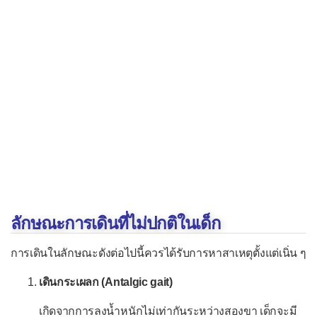
ปวดข้อเท้าและเท้า
ปวดคอ
ปวดท้อง
ปวดท้องเฉียบพลัน
ปวดท้องเรื้อรัง
ปวดท้องในเด็ก
ปวดที่ใบหน้า
ปวดศีรษะ
ปวดหลัง
ลักษณะการเดินที่ไม่ปกติในเด็ก
เป็นลม
การเดินในลักษณะดังต่อไปนี้ควรได้รับการหาสาเหตุตั้งแต่เนิ่น ๆ
ผมร่วง
เดินกระเผลก (Antalgic gait)
เวียนศีรษะ
เสียงแหบ
เกิดจากการลงน้ำหนักไม่เท่ากันระหว่างสองขา เด็กจะมี