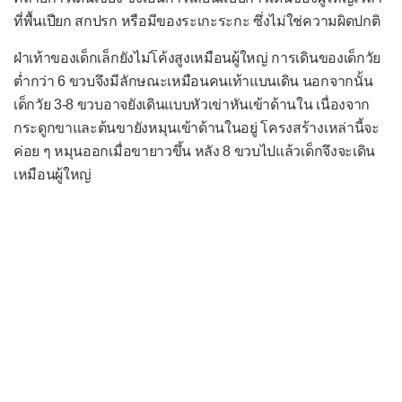
ตามัว
ที่พื้นเปียก สกปรก หรือมีของระเกะระกะ ซึ่งไม่ใช่ความผิดปกติ
ท้องโต
ฝ่าเท้าของเด็กเล็กยังไม่โค้งสูงเหมือนผู้ใหญ่ การเดินของเด็กวัย
ต่ำกว่า 6 ขวบจึงมีลักษณะเหมือนคนเท้าแบนเดิน นอกจากนั้น
ท้องเสีย
เด็กวัย 3-8 ขวบอาจยังเดินแบบหัวเข่าหันเข้าด้านใน เนื่องจาก
ถ่ายเป็นเลือด
กระดูกขาและต้นขายังหมุนเข้าด้านในอยู่ โครงสร้างเหล่านี้จะ
อุจจาระมีลักษณะผิดปกติ
ค่อย ๆ หมุนออกเมื่อขายาวขึ้น หลัง 8 ขวบไปแล้วเด็กจึงจะเดิน
เหมือนผู้ใหญ่
ท้องอืดท้องเฟ้อ
ปวดข้อ
ปวดข้อไหล่
ปวดข้อศอก
ปวดข้อมือและมือ
ปวดข้อสะโพก
ปวดข้อเข่า