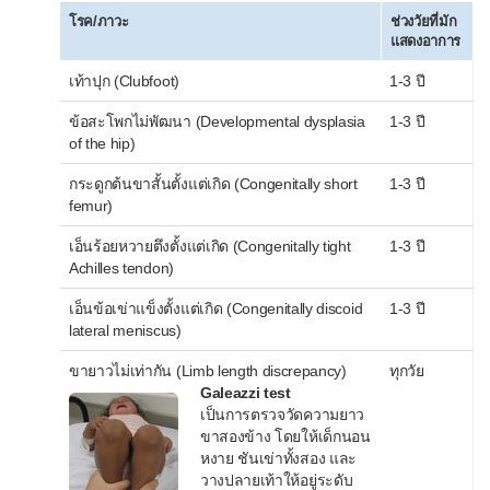
ฟอสฟอรัสในเลือดต่ำ
โรค/ภาวะ
ช่วงวัยที่มัก
แสดงอาการ
ฟอสฟอรัสในเลือดสูง
เท้าปุก (Clubfoot)
1-3 ปี
แมกนีเซียมในเลือดต่ำ
ข้อสะโพกไม่พัฒนา (Developmental dysplasia
1-3 ปี
แมกนีเซียมในเลือดสูง
of the hip)
ภาวะไตเสียหายเฉียบพลัน"
กระดูกต้นขาสั้นตั้งแต่เกิด (Congenitally short
1-3 ปี
ภาวะไตเสื่อมหรือวายเรื้อรัง
femur)
ภาวะ Metabolic acidosis"
เอ็นร้อยหวายตึงตั้งแต่เกิด (Congenitally tight
1-3 ปี
Achilles tendon)
ภาวะ Metabolic alkalosis
เอ็นข้อเข่าแข็งตั้งแต่เกิด (Congenitally discoid
1-3 ปี
ภาวะ Respiratory acidosis"
lateral meniscus)
ภาวะ Respiratory alkalosis
ขายาวไม่เท่ากัน (Limb length discrepancy)
ทุกวัย
Galeazzi test
เอนไซม์ตับผิดปกติ
เป็นการตรวจวัดความยาว
ขาสองข้าง โดยให้เด็กนอน
หงาย ชันเข่าทั้งสอง และ
วางปลายเท้าให้อยู่ระดับ