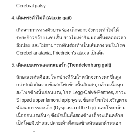
พัฒนาการช้าในวัย 3-5 ขวบ
Cerebral palsy
ร้องไห้ในเด็กเล็ก
เดินทรงตัวไม่ดี (Ataxic gait)
ร้องไห้ในเด็กอ่อน
เกิดจากการทรงตัวบกพร่อง เด็กจะกะจังหวะเท้าไม่ได้
อวัยวะเพศกำกวม
ระยะก้าวกว้าง-แคบ สั้น-ยาวไม่เท่ากัน มองพื้นตลอดเวลา
ไอมากในทารก
ล้มบ่อย และไม่สามารถเดินต่อเท้าเป็นเส้นตรง พบในโรค
Cerebellar ataxia, Friedreich's ataxia เป็นต้น
-- เฉพาะบุรุษ --
เดินแบบเทรนเดเลนเบอร์ก (Trendelenburg gait)
เจ็บองคชาต
ถดถอยทางเพศ
ลักษณะเด่นคือสะโพกข้างที่รับน้ำหนักจะกระดกขึ้นสูง
กว่าปกติ เกิดจากข้อสะโพกข้างนั้นอักเสบ, กล้ามเนื้อหุบ
นกเขาไม่ขัน
สะโพกข้างนั้นอ่อนแรง, โรค Legg-Calvé-Perthes, ภาวะ
หลั่งช้า/ไม่หลั่ง
Slipped upper femoral epiphysis, ข้อสะโพกไม่เจริญตาม
พัฒนาการของเด็ก (Dysplasia of the hip), และโรคกล้าม
หลั่งเร็ว
เนื้ออ่อนแรงอื่น ๆ ซึ่งมักเป็นทั้งสองข้าง เด็กจะเดินคล้าย
หลั่งแห้ง
เป็ดโดยมีเข่าและปลายเท้าทั้งสองข้างหันออกด้านนอก
ถุงอัณฑะบวม