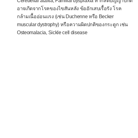
Cerebellar ataxia, Familial dyspraxia หากสติปัญญาปกติ
ภาวะแทรกซ้อนของการตั้งครรภ์
อาจเกิดจากโรคของไขสันหลัง ข้ออักเสบเรื้อรัง โรค
ตกเลือดระหว่างตั้งครรภ์
กล้ามเนื้ออ่อนแรง (เช่น Duchenne หรือ Becker
muscular dystrophy) หรือความผิดปกติของกระดูก เช่น
ตกเลือดหลังคลอด
Osteomalacia, Sickle cell disease
น้ำเดินก่อนกำหนดคลอด
อาการแสดง
ความดันโลหิตสูง
ความดันโลหิตต่ำ
ความดันโลหิตกว้าง
ความดันโลหิตแคบ
ต่อมน้ำเหลืองโต
ตับโต
ม้ามโต
เส้นเลือดดำลึกอุดตัน