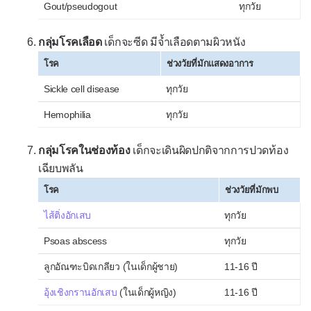
Gout/pseudogout
ทุกวัย
กลุ่มโรคเลือด
เด็กจะซีด มีจ้ำเลือดตามผิวหนัง
โรค
ช่วงวัยที่มักแสดงอาการ
Sickle cell disease
ทุกวัย
Hemophilia
ทุกวัย
กลุ่มโรคในช่องท้อง
เด็กจะเดินผิดปกติจากการปวดท้อง
เฉียบพลัน
โรค
ช่วงวัยที่มักพบ
ไส้ติ่งอักเสบ
ทุกวัย
Psoas abscess
ทุกวัย
ลูกอัณฑะบิดเกลียว (ในเด็กผู้ชาย)
11-16 ปี
อุ้งเชิงกรานอักเสบ
(ในเด็กผู้หญิง)
11-16 ปี