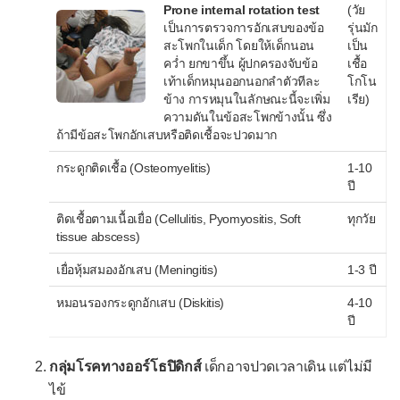
Prone internal rotation test
(วัย
เกล็ดเลือดมาก (สูง)
เป็นการตรวจการอักเสบของข้อ
รุ่นมัก
สะโพกในเด็ก โดยให้เด็กนอน
เป็น
-- เมตาบอลิซึม --
คว่ำ ยกขาขึ้น ผู้ปกครองจับข้อ
เชื้อ
เท้าเด็กหมุนออกนอกลำตัวทีละ
โกโน
กรดยูริกในเลือดสูง
ข้าง การหมุนในลักษณะนี้จะเพิ่ม
เรีย)
ไขมันในเลือดผิดปกติ
ความดันในข้อสะโพกข้างนั้น ซึ่ง
ถ้ามีข้อสะโพกอักเสบหรือติดเชื้อจะปวดมาก
คลอไรด์ในเลือดต่ำ
กระดูกติดเชื้อ (Osteomyelitis)
1-10
คลอไรด์ในเลือดสูง
ปี
แคลเซียมในเลือดต่ำ
ติดเชื้อตามเนื้อเยื่อ (Cellulitis, Pyomyositis, Soft
ทุกวัย
tissue abscess)
แคลเซียมในเลือดสูง
เยื่อหุ้มสมองอักเสบ (Meningitis)
1-3 ปี
โซเดียมในเลือดต่ำ
หมอนรองกระดูกอักเสบ (Diskitis)
4-10
โซเดียมในเลือดสูง
ปี
โพแทสเซียมในเลือดต่ำ
กลุ่มโรคทางออร์โธปิดิกส์
เด็กอาจปวดเวลาเดิน แต่ไม่มี
โพแทสเซียมในเลือดสูง
ไข้