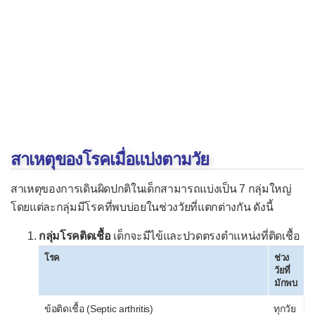
ไส้ติ่งอักเสบ
Apgar score
Glasgow Coma Scale
Leopold's maneuvers
Wells score
ผลตรวจ
สาเหตุของโรคเมื่อแบ่งตามวัย
-- โลหิตวิทยา --
สาเหตุของการเดินผิดปกติในเด็กสามารถแบ่งเป็น 7 กลุ่มใหญ่
เม็ดเลือดแดงน้อย (โลหิตจาง)
โดยแต่ละกลุ่มมีโรคที่พบบ่อยในช่วงวัยที่แตกต่างกัน ดังนี้
เม็ดเลือดแดงมาก
กลุ่มโรคติดเชื้อ
เด็กจะมีไข้และปวดตรงตำแหน่งที่ติดเชื้อ
เม็ดเลือดขาวน้อย (ต่ำ)
โรค
ช่วง
วัยที่
เม็ดเลือดขาวมาก (สูง)
มักพบ
เกล็ดเลือดน้อย (ต่ำ)
ข้อติดเชื้อ (Septic arthritis)
ทุกวัย