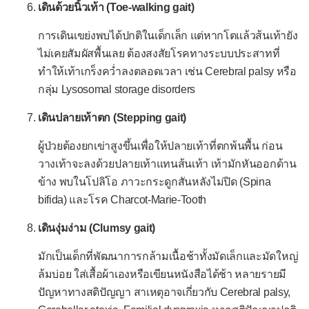
เดินด้วยนิ้วเท้า (Toe-walking gait)
ปวดในถุงอัณฑะ
การเดินเขย่งพบได้ปกติในเด็กเล็ก แต่หากโตแล้วส้นเท้ายัง
-- เฉพาะสตรี --
ไม่เคยสัมผัสพื้นเลย ต้องสงสัยโรคทางระบบประสาทที่
ตกขาวผิดปกติ
ทำให้เท้าเกร็งคว่ำลงตลอดเวลา เช่น Cerebral palsy หรือ
กลุ่ม Lysosomal storage disorders
บกพร่องทางเพศ
เดินปลายเท้าตก (Stepping gait)
ปัญหารอบเดือน
รอบเดือนแรกไม่มา
ผู้ป่วยต้องยกเข่าสูงขึ้นเพื่อให้ปลายเท้าที่ตกพ้นพื้น ก่อน
วางเท้าจะลงด้วยปลายเท้าแทนส้นเท้า เท้ามักหันออกด้าน
รอบเดือนขาดหายไป
ข้าง พบในโปลิโอ ภาวะกระดูกสันหลังไม่ปิด (Spina
รอบเดือนไม่สม่ำเสมอ
bifida) และโรค Charcot-Marie-Tooth
ระดูออกมาก
เดินงุ่มง่าม (Clumsy gait)
ปวดประจำเดือน
มักเป็นเด็กที่พัฒนาการกล้ามเนื้อช้าทั้งมัดเล็กและมัดใหญ่
กลุ่มอาการวัยทอง
ล้มบ่อย ใส่เสื้อผ้าเองหรือเขียนหนังสือได้ช้า หลายรายมี
เลือดออกหลังวัยหมดระดู
ปัญหาทางสติปัญญา สาเหตุอาจเกี่ยวกับ Cerebral palsy,