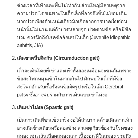
ช่วงเวลาที่เท้าแตะพื้นไม่เท่ากัน ส่วนใหญ่มีสาเหตุจาก
หมดสติ
ความปวด โดยเฉพาะในเด็กเล็กที่อาจถึงขั้นไม่ยอมเดิน
หอบเหนื่อย
หากปวดเพียงตำแหน่งเดียวมักเกิดจากการบาดเจ็บก่อน
หูดับ
หน้านั้นไม่นาน แต่ถ้าปวดหลายจุด ปวดตามข้อ หรือมีข้อ
บวม ควรนึกถึงโรคข้ออักเสบในเด็ก (Juvenile idiopathic
หูอื้อ
arthritis, JIA)
ออกผื่น
เดินขาหนีบติดกัน (Circumduction gait)
ไอเป็นเลือด
เด็กจะเดินโดยที่เข่าและเท้าทั้งสองเหมือนจะชนกันเพราะ
ไอเรื้อรัง
ข้อสะโพกหมุนเข้าในมากเกินไป มักพบในเด็กที่มีข้อ
-- เฉพาะทารกและเด็กเล็ก --
สะโพกอักเสบเรื้อรังจนข้อผิดรูป หรือในเด็ก Cerebral
palsy ซึ่งอาจพบร่วมกับการเดินแบบเข่าไม่งอ
ปัญหาการให้นม
ปัญหาสะดือ
เดินเข่าไม่งอ (Spastic gait)
พัฒนาการช้าในทารก
เป็นการเดินที่ขาแข็ง เกร็ง งอได้ลำบาก คล้ายเดินลากเท้า
อาจเกิดข้างเดียวหรือสองข้าง สาเหตุเกี่ยวข้องกับโรคของ
พัฒนาการช้าในวัย 1-3 ขวบ
สมอง เช่น เส้นเลือดสมองแตก เนื้องอก ฝีในสมอง รวมถึง