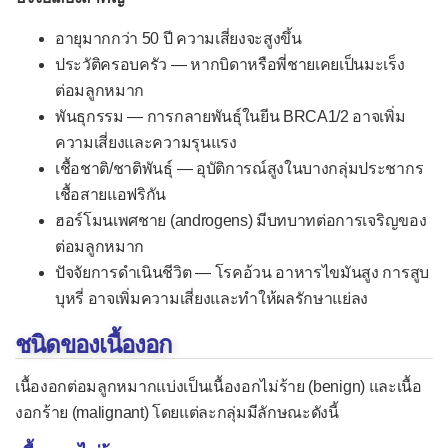
มะเร็งถุงน้ำดี
อายุมากกว่า 50 ปี ความเสี่ยงจะสูงขึ้น
มะเร็งตับอ่อน
ประวัติครอบครัว — หากบิดาหรือพี่ชายเคยเป็นมะเร็ง
ต่อมลูกหมาก
ระบบปัสสาวะ
พันธุกรรม — การกลายพันธุ์ในยีน BRCA1/2 อาจเพิ่ม
เนื้องอกไม่ร้ายที่ไต
ความเสี่ยงและความรุนแรง
เชื้อชาติ/ชาติพันธุ์ — อุบัติการณ์สูงในบางกลุ่มประชากร
มะเร็งไต
เชื้อสายแอฟริกัน
เนื้องอกไม่ร้ายที่กระเพาะปัสสาวะ
ฮอร์โมนเพศชาย (androgens) มีบทบาทต่อการเจริญของ
มะเร็งกระเพาะปัสสาวะ
ต่อมลูกหมาก
ปัจจัยการดำเนินชีวิต — โรคอ้วน อาหารไขมันสูง การสูบ
ระบบสืบพันธุ์
บุหรี่ อาจเพิ่มความเสี่ยงและทำให้ผลรักษาแย่ลง
เนื้องอกไม่ร้ายที่เต้านม
ชนิดของเนื้องอก
มะเร็งเต้านม
เนื้องอกต่อมลูกหมากแบ่งเป็นเนื้องอกไม่ร้าย (benign) และเนื้อ
เนื้องอกไม่ร้ายที่รังไข่
งอกร้าย (malignant) โดยแต่ละกลุ่มมีลักษณะดังนี้
มะเร็งรังไข่