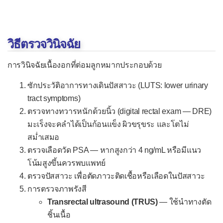
มะเร็งไทรอยด์
เนื้องอกที่ต่อมพาราไทรอยด์
วิธีตรวจวินิจฉัย
เนื้องอกต่อมไพเนียล
เนื้องอกที่ต่อมหมวกไต
การวินิจฉัยเนื้องอกที่ต่อมลูกหมากประกอบด้วย
เนื้องอกของเซลล์ไอสเล็ต
ซักประวัติอาการทางเดินปัสสาวะ (LUTS: lower urinary
tract symptoms)
ตรวจทางทวารหนักด้วยนิ้ว (digital rectal exam — DRE)
มะเร็งจะคลำได้เป็นก้อนแข็ง ผิวขรุขระ และโตไม่
สม่ำเสมอ
ตรวจเลือดวัด PSA — หากสูงกว่า 4 ng/mL หรือมีแนว
โน้มสูงขึ้นควรพบแพทย์
ตรวจปัสสาวะ เพื่อตัดภาวะติดเชื้อหรือเลือดในปัสสาวะ
การตรวจภาพรังสี
Transrectal ultrasound (TRUS)
— ใช้นำทางตัด
ชิ้นเนื้อ