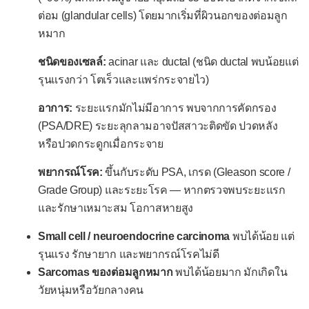
ต่อม (glandular cells) โดยมากเริ่มที่ผิวนอกของต่อมลูก
เนื้องอกที่ไขสันหลัง
หมาก
เนื้องอกที่เส้นประสาท
ชนิดของเซลล์:
acinar และ ductal (ชนิด ductal พบน้อยแต่
ระบบข้อและกระดูก
รุนแรงกว่า โตเร็วและแพร่กระจายไว)
เนื้องอกไม่ร้ายที่กระดูก
อาการ:
ระยะแรกมักไม่มีอาการ พบจากการคัดกรอง
เนื้องอกร้ายที่กระดูก
(PSA/DRE) ระยะลุกลามอาจปัสสาวะติดขัด ปวดหลัง
หรือปวดกระดูกเมื่อกระจาย
เนื้องอกกระดูกอ่อน
พยากรณ์โรค:
ขึ้นกับระดับ PSA, เกรด (Gleason score /
เนื้องอกเยื่อบุข้อ
Grade Group) และระยะโรค — หากตรวจพบระยะแรก
ระบบผิวหนังและเนื้อเยื่อ
และรักษาเหมาะสม โอกาสหายสูง
มะเร็งผิวหนัง
Small cell / neuroendocrine carcinoma
พบได้น้อย แต่
รอยโรคก่อนมะเร็งที่ผิวหนัง
รุนแรง รักษายาก และพยากรณ์โรคไม่ดี
Sarcomas ของต่อมลูกหมาก
พบได้น้อยมาก มักเกิดใน
ระบบเลือดและน้ำเหลือง
วัยหนุ่มหรือวัยกลางคน
กลุ่มอาการเอ็มดีเอส