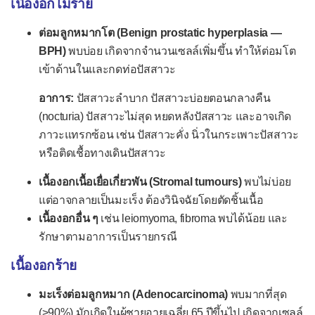
เนื้องอกไม่ร้าย
เนื้องอกไม่ร้ายที่มดลูก
ต่อมลูกหมากโต (Benign prostatic hyperplasia —
มะเร็งมดลูก
BPH)
พบบ่อย เกิดจากจำนวนเซลล์เพิ่มขึ้น ทำให้ต่อมโต
เนื้องอกไม่ร้ายที่ปากมดลูก
เข้าด้านในและกดท่อปัสสาวะ
มะเร็งปากมดลูก
อาการ:
ปัสสาวะลำบาก ปัสสาวะบ่อยตอนกลางคืน
เนื้องอกไม่ร้ายที่อัณฑะ
(nocturia) ปัสสาวะไม่สุด หยดหลังปัสสาวะ และอาจเกิด
ภาวะแทรกซ้อน เช่น ปัสสาวะคั่ง นิ่วในกระเพาะปัสสาวะ
มะเร็งอัณฑะ
หรือติดเชื้อทางเดินปัสสาวะ
เนื้องอกที่ต่อมลูกหมาก
เนื้องอกเนื้อเยื่อเกี่ยวพัน (Stromal tumours)
พบไม่บ่อย
เนื้องอกที่องคชาต
แต่อาจกลายเป็นมะเร็ง ต้องวินิจฉัยโดยตัดชิ้นเนื้อ
ระบบประสาท
เนื้องอกอื่น ๆ
เช่น leiomyoma, fibroma พบได้น้อย และ
รักษาตามอาการเป็นรายกรณี
เนื้องอกที่สมอง
เนื้องอกเยื่อหุ้มสมอง
เนื้องอกร้าย
เนื้องอกต่อมใต้สมอง
มะเร็งต่อมลูกหมาก (Adenocarcinoma)
พบมากที่สุด
(>90%) มักเกิดในผู้ชายอายุเฉลี่ย 65 ปีขึ้นไป เกิดจากเซลล์
เนื้องอกต่อมไพเนียล