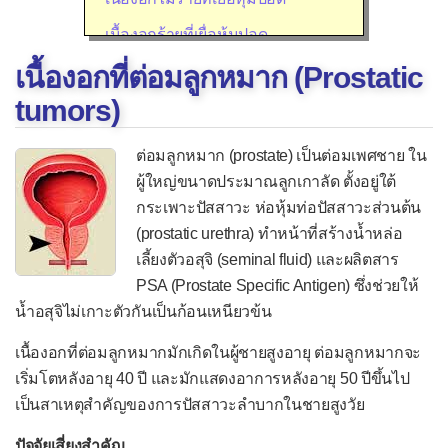
เนื้องอกร้ายที่เยื่อหุ้มปอด
เนื้องอกที่ต่อมลูกหมาก (Prostatic
ระบบย่อยอาหาร
tumors)
มะเร็งหลอดอาหาร
เนื้องอกไม่ร้ายที่กระเพาะอาหาร
ต่อมลูกหมาก (prostate) เป็นต่อมเพศชาย ใน
มะเร็งกระเพาะอาหาร
ผู้ใหญ่ขนาดประมาณลูกเกาลัด ตั้งอยู่ใต้
กระเพาะปัสสาวะ ห่อหุ้มท่อปัสสาวะส่วนต้น
เนื้องอกที่ลำไส้เล็ก
(prostatic urethra) ทำหน้าที่สร้างน้ำหล่อ
ติ่งเนื้อที่ลำไส้ใหญ่
เลี้ยงตัวอสุจิ (seminal fluid) และผลิตสาร
PSA (Prostate Specific Antigen) ซึ่งช่วยให้
มะเร็งลำไส้ใหญ่
น้ำอสุจิไม่เกาะตัวกันเป็นก้อนเหนียวข้น
การตรวจวินิฉัยก้อนที่ตับ
เนื้องอกที่ต่อมลูกหมากมักเกิดในผู้ชายสูงอายุ ต่อมลูกหมากจะ
เนื้องอกไม่ร้ายที่ตับ
เริ่มโตหลังอายุ 40 ปี และมักแสดงอาการหลังอายุ 50 ปีขึ้นไป
เนื้องอกร้ายที่ตับ
เป็นสาเหตุสำคัญของการปัสสาวะลำบากในชายสูงวัย
ติ่งเนื้อที่ถุงน้ำดี
ปัจจัยเสี่ยงสำคัญ