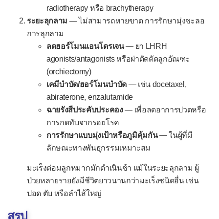
radiotherapy หรือ brachytherapy
ระยะลุกลาม
— ไม่สามารถหายขาด การรักษามุ่งชะลอ
การลุกลาม
ลดฮอร์โมนแอนโดรเจน
— ยา LHRH
agonists/antagonists หรือผ่าตัดตัดลูกอัณฑะ
(orchiectomy)
เคมีบำบัด/ฮอร์โมนบำบัด
— เช่น docetaxel,
abiraterone, enzalutamide
ฉายรังสีประคับประคอง
— เพื่อลดอาการปวดหรือ
การกดทับจากรอยโรค
การรักษาแบบมุ่งเป้าหรือภูมิคุ้มกัน
— ในผู้ที่มี
ลักษณะทางพันธุกรรมเหมาะสม
มะเร็งต่อมลูกหมากมักดำเนินช้า แม้ในระยะลุกลาม ผู้
ป่วยหลายรายยังมีชีวิตยาวนานกว่ามะเร็งชนิดอื่น เช่น
ปอด ตับ หรือลำไส้ใหญ่
สรุป