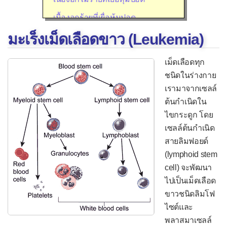
เนื้องอกร้ายที่เยื่อหุ้มปอด
มะเร็งเม็ดเลือดขาว (Leukemia)
ระบบย่อยอาหาร
มะเร็งหลอดอาหาร
เม็ดเลือดทุก
เนื้องอกไม่ร้ายที่กระเพาะอาหาร
ชนิดในร่างกาย
เรามาจากเซลล์
มะเร็งกระเพาะอาหาร
ต้นกำเนิดใน
เนื้องอกที่ลำไส้เล็ก
ไขกระดูก โดย
เซลล์ต้นกำเนิด
ติ่งเนื้อที่ลำไส้ใหญ่
สายลิมฟอยด์
มะเร็งลำไส้ใหญ่
(lymphoid stem
การตรวจวินิฉัยก้อนที่ตับ
cell) จะพัฒนา
ไปเป็นเม็ดเลือด
เนื้องอกไม่ร้ายที่ตับ
ขาวชนิดลิมโฟ
เนื้องอกร้ายที่ตับ
ไซต์และ
ติ่งเนื้อที่ถุงน้ำดี
พลาสมาเซลล์