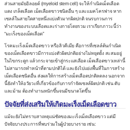
ส่วนสายมัยอิลอยด์ (myeloid stem cell) จะให้กำเนิดเม็ดเลือด
มะเร็งถุงน้ำดี
แดง เกล็ดเลือด เม็ดเลือดขาวชนิดอื่น ๆ และแมคโครฟาจ หาก
มะเร็งตับอ่อน
เซลล์ในสายใดสายหนึ่งแบ่งตัวมากผิดปกติ จนรบกวนการ
ทำงานของระบบเลือดและร่างกายโดยรวม เราเรียกภาวะนี้ว่า
ระบบปัสสาวะ
“มะเร็งของเม็ดเลือด”
เนื้องอกไม่ร้ายที่ไต
โรคมะเร็งเม็ดเลือดขาว หรือลิวคีเมีย คือการที่เซลล์ต้นกำเนิด
มะเร็งไต
ของเม็ดเลือดขาวมีการแบ่งตัวผิดปกติอย่างไม่หยุดยั้ง สะสมอยู่
เนื้องอกไม่ร้ายที่กระเพาะปัสสาวะ
ในไขกระดูก แล้วกระจายเข้าสู่กระแสเลือด เม็ดเลือดขาวเหล่านี้
ไม่สามารถทำหน้าที่ตามปกติได้ และยังไปแย่งพื้นที่ในการสร้าง
มะเร็งกระเพาะปัสสาวะ
เม็ดเลือดชนิดอื่น ส่งผลให้การสร้างเม็ดเลือดปกติลดลง นอกจาก
ระบบสืบพันธุ์
นี้ยังทำให้อวัยวะที่เกี่ยวข้องกับการกำจัดเซลล์ผิดปกติ เช่น ตับ
และม้าม ต้องทำงานหนักขึ้นจนมีขนาดโตขึ้น
เนื้องอกไม่ร้ายที่เต้านม
มะเร็งเต้านม
ปัจจัยที่ส่งเสริมให้เกิดมะเร็งเม็ดเลือดขาว
เนื้องอกไม่ร้ายที่รังไข่
แม้จะยังไม่ทราบสาเหตุแน่ชัดของมะเร็งเม็ดเลือดขาว แต่มี
มะเร็งรังไข่
ปัจจัยบางประการที่พบร่วมในผู้ป่วยบางราย เช่น: