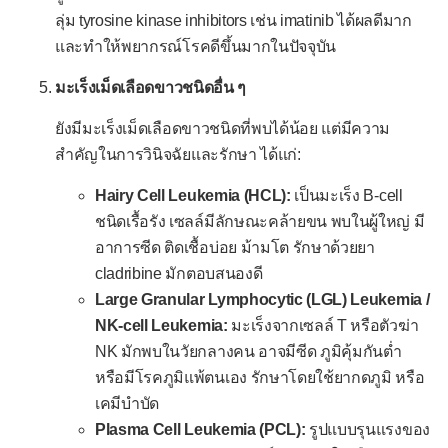
ลุ่ม tyrosine kinase inhibitors เช่น imatinib ได้ผลดีมาก
และทำให้พยากรณ์โรคดีขึ้นมากในปัจจุบัน
มะเร็งเม็ดเลือดขาวชนิดอื่น ๆ
ยังมีมะเร็งเม็ดเลือดขาวชนิดที่พบได้น้อย แต่มีความ
สำคัญในการวินิจฉัยและรักษา ได้แก่:
Hairy Cell Leukemia (HCL):
เป็นมะเร็ง B-cell
ชนิดเรื้อรัง เซลล์มีลักษณะคล้ายขน พบในผู้ใหญ่ มี
อาการซีด ติดเชื้อบ่อย ม้ามโต รักษาด้วยยา
cladribine มักตอบสนองดี
Large Granular Lymphocytic (LGL) Leukemia /
NK-cell Leukemia:
มะเร็งจากเซลล์ T หรือตัวฆ่า
NK มักพบในวัยกลางคน อาจมีซีด ภูมิคุ้มกันต่ำ
หรือมีโรคภูมิแพ้ตนเอง รักษาโดยใช้ยากดภูมิ หรือ
เคมีบำบัด
Plasma Cell Leukemia (PCL):
รูปแบบรุนแรงของ