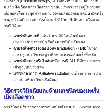
รังสีรักษา (Radiation therapy) ไม่ใช่แนวทางหลักในการรักษา
มะเร็งเม็ดเลือดขาว เนื่องจากเซลล์มะเร็งกระจายอยู่ในกระแส
เลือดและไขกระดูกทั่วร่างกาย จึงตอบสนองต่อยาเคมีบำบัดหรือ
ยาพุ่งเป้าได้ดีกว่า อย่างไรก็ตาม รังสีรักษายังมีบทบาทในบาง
กรณี ได้แก่:
ฉายรังสีเฉพาะที่:
เช่น ในกรณีมีก้อนในช่องอก
(mediastinal mass) หรือก้อนกดทับไขสันหลัง
ฉายรังสีทั้งตัว (Total Body Irradiation - TBI):
ใช้ก่อน
การปลูกถ่ายไขกระดูก เพื่อทำลายเซลล์มะเร็งที่เหลือ
ฉายรังสีสมองหรือไขสันหลัง:
กรณี ALL ที่มีการกระจาย
เข้าสู่ระบบประสาท
บรรเทาอาการ (Palliative radiation):
เพื่อลดอาการปวด
จากก้อนที่กดเบียดหรือมีแผล
วิธีตรวจวินิจฉัยและจำแนกชนิดของมะเร็ง
เม็ดเลือดขาว
การวินิจฉัยเริ่มจากการตรวจนับเม็ดเลือด (CBC) หากพบความ