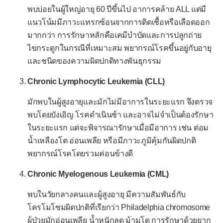
มะเร็งไทรอยด์
พบบ่อยในผู้ใหญ่อายุ 60 ปีขึ้นไป อาการคล้าย ALL แต่มี
แนวโน้มมีภาวะแทรกซ้อนจากการติดเชื้อหรือเลือดออก
เนื้องอกที่ต่อมพาราไทรอยด์
มากกว่า การรักษาหลักคือเคมีบำบัดและการปลูกถ่าย
เนื้องอกต่อมไพเนียล
ไขกระดูกในกรณีที่เหมาะสม พยากรณ์โรคขึ้นอยู่กับอายุ
และชนิดของความผิดปกติทางพันธุกรรม
เนื้องอกที่ต่อมหมวกไต
เนื้องอกของเซลล์ไอสเล็ต
Chronic Lymphocytic Leukemia (CLL)
มักพบในผู้สูงอายุและมักไม่มีอาการในระยะแรก จึงตรวจ
พบโดยบังเอิญ โรคดำเนินช้า และอาจไม่จำเป็นต้องรักษา
ในระยะแรก แต่จะพิจารณารักษาเมื่อมีอาการ เช่น ต่อม
น้ำเหลืองโต อ่อนเพลีย หรือมีภาวะภูมิคุ้มกันผิดปกติ
พยากรณ์โรคโดยรวมค่อนข้างดี
Chronic Myelogenous Leukemia (CML)
พบในวัยกลางคนและผู้สูงอายุ มีความสัมพันธ์กับ
โครโมโซมผิดปกติที่เรียกว่า Philadelphia chromosome
ผู้ป่วยมักอ่อนเพลีย น้ำหนักลด ม้ามโต การรักษาด้วยยาก