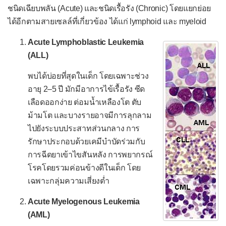
ชนิดเฉียบพลัน (Acute) และชนิดเรื้อรัง (Chronic) โดยแยกย่อย
มะเร็งเม็ดเลือดขาว
ได้อีกตามสายเซลล์ที่เกี่ยวข้อง ได้แก่ lymphoid และ myeloid
มะเร็งไขกระดูก
Acute Lymphoblastic Leukemia
มะเร็งต่อมน้ำเหลือง
(ALL)
เนื้องอกที่ต่อมไทมัส
พบได้บ่อยที่สุดในเด็ก โดยเฉพาะช่วง
ระบบหู คอ จมูก
อายุ 2–5 ปี มักมีอาการไข้เรื้อรัง ซีด
เลือดออกง่าย ต่อมน้ำเหลืองโต ตับ
เนื้องอกที่โพรงหลังจมูก
ม้ามโต และบางรายอาจมีการลุกลาม
เนื้องอกที่ต่อมทอนซิล
ไปยังระบบประสาทส่วนกลาง การ
รักษาประกอบด้วยเคมีบำบัดร่วมกับ
เนื้องอกไม่ร้ายที่กล่องเสียง
การฉีดยาเข้าไขสันหลัง การพยากรณ์
มะเร็งกล่องเสียง
โรคโดยรวมค่อนข้างดีในเด็ก โดย
ระบบต่อมไร้ท่อ
เฉพาะกลุ่มความเสี่ยงต่ำ
เนื้องอกต่อมใต้สมอง
Acute Myelogenous Leukemia
(AML)
เนื้องอกไม่ร้ายที่ต่อมไทรอยด์