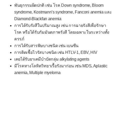
เนื้องอกไม่ร้ายที่มดลูก
พันธุกรรมผิดปกติ เช่น โรค Down syndrome, Bloom
syndrome, Kostmann’s syndrome, Fanconi anemia และ
มะเร็งมดลูก
Diamond-Blackfan anemia
เนื้องอกไม่ร้ายที่ปากมดลูก
การได้รับรังสีในปริมาณสูง เช่น การฉายรังสีเพื่อรักษา
มะเร็งปากมดลูก
โรค หรือได้รับกัมมันตภาพรังสี โดยเฉพาะในระหว่างตั้ง
ครรภ์
เนื้องอกไม่ร้ายที่อัณฑะ
การได้รับสารพิษบางชนิด เช่น เบนซีน
มะเร็งอัณฑะ
การติดเชื้อไวรัสบางชนิด เช่น HTLV-1, EBV, HIV
เนื้องอกที่ต่อมลูกหมาก
เคยได้รับยาเคมีบำบัดกลุ่ม alkylating agents
มีโรคทางโลหิตวิทยาเรื้อรังมาก่อน เช่น MDS, Aplastic
เนื้องอกที่องคชาต
anemia, Multiple myeloma
ระบบประสาท
เนื้องอกที่สมอง
เนื้องอกเยื่อหุ้มสมอง
เนื้องอกต่อมใต้สมอง
เนื้องอกต่อมไพเนียล