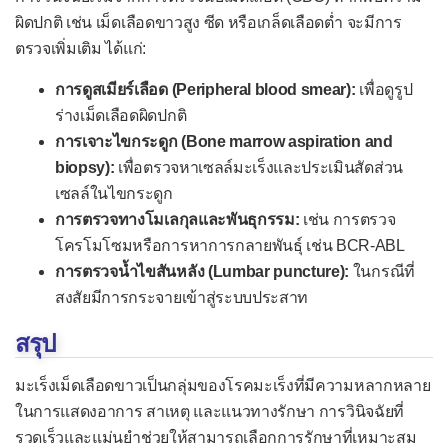
ผิดปกติ เช่น เม็ดเลือดขาวสูง ซีด หรือเกล็ดเลือดต่ำ จะมีการ
ตรวจเพิ่มเติม ได้แก่:
การดูสเมียร์เลือด (Peripheral blood smear):
เพื่อดูรูป
ร่างเม็ดเลือดผิดปกติ
การเจาะไขกระดูก (Bone marrow aspiration and
biopsy):
เพื่อตรวจหาเซลล์มะเร็งและประเมินสัดส่วน
เซลล์ในไขกระดูก
การตรวจทางโมเลกุลและพันธุกรรม:
เช่น การตรวจ
โครโมโซมหรือการหาการกลายพันธุ์ เช่น BCR-ABL
การตรวจน้ำไขสันหลัง (Lumbar puncture):
ในกรณีที่
สงสัยมีการกระจายเข้าสู่ระบบประสาท
สรุป
มะเร็งเม็ดเลือดขาวเป็นกลุ่มของโรคมะเร็งที่มีความหลากหลาย
ในการแสดงอาการ สาเหตุ และแนวทางรักษา การวินิจฉัยที่
รวดเร็วและแม่นยำช่วยให้สามารถเลือกการรักษาที่เหมาะสม