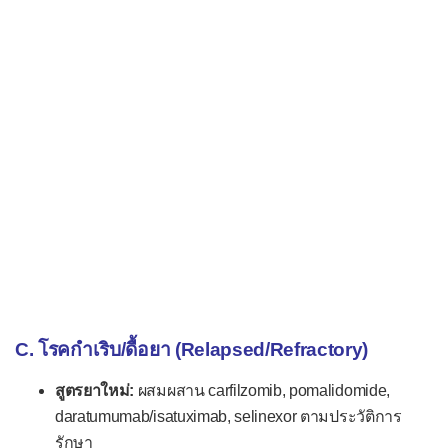
C. โรคกำเริบ/ดื้อยา (Relapsed/Refractory)
สูตรยาใหม่:
ผสมผสาน carfilzomib, pomalidomide,
daratumumab/isatuximab, selinexor ตามประวัติการ
รักษา