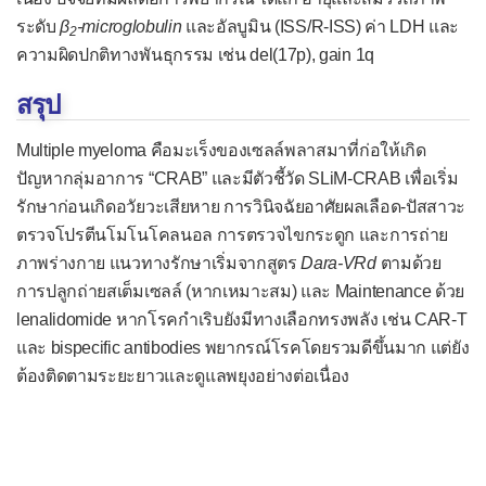
ระดับ
β
-microglobulin
และอัลบูมิน (ISS/R-ISS) ค่า LDH และ
2
ความผิดปกติทางพันธุกรรม เช่น del(17p), gain 1q
สรุป
Multiple myeloma คือมะเร็งของเซลล์พลาสมาที่ก่อให้เกิด
ปัญหากลุ่มอาการ “CRAB” และมีตัวชี้วัด SLiM-CRAB เพื่อเริ่ม
รักษาก่อนเกิดอวัยวะเสียหาย การวินิจฉัยอาศัยผลเลือด-ปัสสาวะ
ตรวจโปรตีนโมโนโคลนอล การตรวจไขกระดูก และการถ่าย
ภาพร่างกาย แนวทางรักษาเริ่มจากสูตร
Dara-VRd
ตามด้วย
การปลูกถ่ายสเต็มเซลล์ (หากเหมาะสม) และ Maintenance ด้วย
lenalidomide หากโรคกำเริบยังมีทางเลือกทรงพลัง เช่น CAR-T
และ bispecific antibodies พยากรณ์โรคโดยรวมดีขึ้นมาก แต่ยัง
ต้องติดตามระยะยาวและดูแลพยุงอย่างต่อเนื่อง