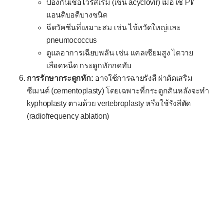
ป้องกันเชื้อไวรัสเริม (เช่น acyclovir) เมื่อใช้ PI/
แอนติบอดีบางชนิด
ฉีดวัคซีนที่เหมาะสม เช่น ไข้หวัดใหญ่และ
pneumococcus
ดูแลอาการเฉียบพลัน เช่น แคลเซียมสูง ไตวาย
เลือดหนืด กระดูกหักกดทับ
การรักษากระดูกหัก:
อาจใช้การฉายรังสี ผ่าตัดเสริม
ซีเมนต์ (cementoplasty) โดยเฉพาะที่กระดูกสันหลังจะทำ
kyphoplasty ตามด้วย vertebroplasty หรือใช้รังสีตัด
(radiofrequency ablation)