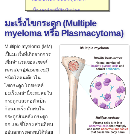
เนื้องอกร้ายที่เยื่อหุ้มปอด
มะเร็งไขกระดูก (Multiple
ระบบย่อยอาหาร
myeloma หรือ Plasmacytoma)
มะเร็งหลอดอาหาร
เนื้องอกไม่ร้ายที่กระเพาะอาหาร
Multiple myeloma (MM)
เป็นมะเร็งที่เกิดจากการ
มะเร็งกระเพาะอาหาร
เพิ่มจำนวนของ
เซลล์
เนื้องอกที่ลำไส้เล็ก
พลาสมา (plasma cell)
ติ่งเนื้อที่ลำไส้ใหญ่
ชนิดโคลนเดียวใน
ไขกระดูก โดยเซลล์
มะเร็งลำไส้ใหญ่
มะเร็งเหล่านี้จะสะสมใน
การตรวจวินิฉัยก้อนที่ตับ
กระดูกและก่อตัวเป็น
เนื้องอกไม่ร้ายที่ตับ
ก้อนมะเร็ง มักพบใน
กระดูกสันหลัง กระดูก
เนื้องอกร้ายที่ตับ
อก และซี่โครง ส่วนที่พบ
ติ่งเนื้อที่ถุงน้ำดี
อยู่นอกกระดูกพบได้น้อย