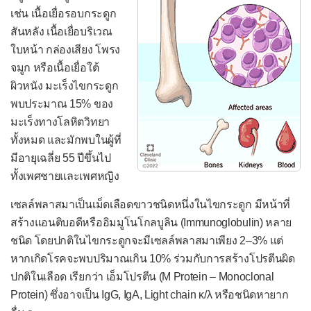
เช่น เนื้อเยื่อรอบกระดูก
มะเร็งถุงน้ำดี
สันหลัง เนื้อเยื่อบริเวณ
มะเร็งตับอ่อน
ใบหน้า กล่องเสียง โพรง
ระบบปัสสาวะ
จมูก หรือเนื้อเยื่อใต้
ผิวหนัง มะเร็งไขกระดูก
เนื้องอกไม่ร้ายที่ไต
พบประมาณ 15% ของ
มะเร็งไต
มะเร็งทางโลหิตวิทยา
ทั้งหมด และมักพบในผู้ที่
เนื้องอกไม่ร้ายที่กระเพาะปัสสาวะ
มีอายุเฉลี่ย 55 ปีขึ้นไป
มะเร็งกระเพาะปัสสาวะ
ทั้งเพศชายและเพศหญิง
ระบบสืบพันธุ์
เซลล์พลาสมาเป็นเม็ดเลือดขาวชนิดหนึ่งในไขกระดูก มีหน้าที่
เนื้องอกไม่ร้ายที่เต้านม
สร้างแอนติบอดีหรืออิมมูโนโกลบูลิน (Immunoglobulin) หลาย
ชนิด โดยปกติในไขกระดูกจะมีเซลล์พลาสมาเพียง 2–3% แต่
มะเร็งเต้านม
หากเกิดโรคจะพบปริมาณเกิน 10% ร่วมกับการสร้างโปรตีนผิด
เนื้องอกไม่ร้ายที่รังไข่
ปกติในเลือด เรียกว่า เอ็มโปรตีน (M Protein – Monoclonal
มะเร็งรังไข่
Protein) ซึ่งอาจเป็น IgG, IgA, Light chain κ/λ หรือชนิดหายาก