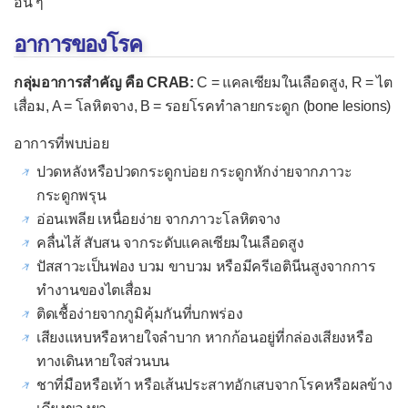
อื่น ๆ
เนื้องอกไม่ร้ายที่มดลูก
อาการของโรค
มะเร็งมดลูก
เนื้องอกไม่ร้ายที่ปากมดลูก
กลุ่มอาการสำคัญ คือ CRAB:
C = แคลเซียมในเลือดสูง, R = ไต
เสื่อม, A = โลหิตจาง, B = รอยโรคทำลายกระดูก (bone lesions)
มะเร็งปากมดลูก
เนื้องอกไม่ร้ายที่อัณฑะ
อาการที่พบบ่อย
ปวดหลังหรือปวดกระดูกบ่อย กระดูกหักง่ายจากภาวะ
มะเร็งอัณฑะ
กระดูกพรุน
เนื้องอกที่ต่อมลูกหมาก
อ่อนเพลีย เหนื่อยง่าย จากภาวะโลหิตจาง
เนื้องอกที่องคชาต
คลื่นไส้ สับสน จากระดับแคลเซียมในเลือดสูง
ปัสสาวะเป็นฟอง บวม ขาบวม หรือมีครีเอตินีนสูงจากการ
ระบบประสาท
ทำงานของไตเสื่อม
เนื้องอกที่สมอง
ติดเชื้อง่ายจากภูมิคุ้มกันที่บกพร่อง
เสียงแหบหรือหายใจลำบาก หากก้อนอยู่ที่กล่องเสียงหรือ
เนื้องอกเยื่อหุ้มสมอง
ทางเดินหายใจส่วนบน
เนื้องอกต่อมใต้สมอง
ชาที่มือหรือเท้า หรือเส้นประสาทอักเสบจากโรคหรือผลข้าง
เนื้องอกต่อมไพเนียล