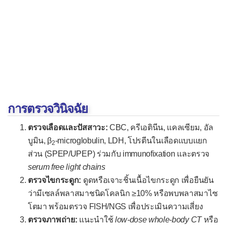
มะเร็งเม็ดเลือดขาว
มะเร็งไขกระดูก
มะเร็งต่อมน้ำเหลือง
เนื้องอกที่ต่อมไทมัส
ระบบหู คอ จมูก
การตรวจวินิจฉัย
เนื้องอกที่โพรงหลังจมูก
เนื้องอกที่ต่อมทอนซิล
ตรวจเลือดและปัสสาวะ:
CBC, ครีเอตินีน, แคลเซียม, อัล
บูมิน, β
-microglobulin, LDH, โปรตีนในเลือดแบบแยก
เนื้องอกไม่ร้ายที่กล่องเสียง
2
ส่วน (SPEP/UPEP) ร่วมกับ immunofixation และตรวจ
มะเร็งกล่องเสียง
serum free light chains
ระบบต่อมไร้ท่อ
ตรวจไขกระดูก:
ดูดหรือเจาะชิ้นเนื้อไขกระดูก เพื่อยืนยัน
ว่ามีเซลล์พลาสมาชนิดโคลนิก ≥10% หรือพบพลาสมาไซ
เนื้องอกต่อมใต้สมอง
โตมา พร้อมตรวจ FISH/NGS เพื่อประเมินความเสี่ยง
เนื้องอกไม่ร้ายที่ต่อมไทรอยด์
ตรวจภาพถ่าย:
แนะนำใช้
low-dose whole-body CT
หรือ