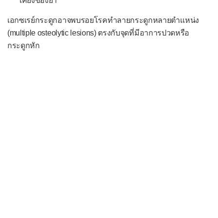
เคียงของยา
เนื้องอกที่ไขสันหลัง
เอกซเรย์กระดูกอาจพบรอยโรคทำลายกระดูกหลายตำแหน่ง
(multiple osteolytic lesions) ตรงกับจุดที่มีอาการปวดหรือ
เนื้องอกที่เส้นประสาท
กระดูกหัก
ระบบข้อและกระดูก
เนื้องอกไม่ร้ายที่กระดูก
เนื้องอกร้ายที่กระดูก
เนื้องอกกระดูกอ่อน
เนื้องอกเยื่อบุข้อ
ระบบผิวหนังและเนื้อเยื่อ
มะเร็งผิวหนัง
รอยโรคก่อนมะเร็งที่ผิวหนัง
ระบบเลือดและน้ำเหลือง
กลุ่มอาการเอ็มดีเอส