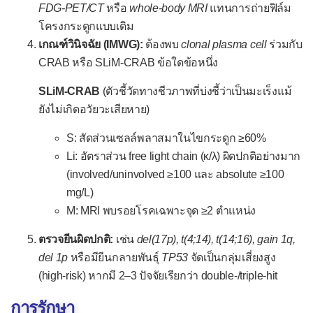
FDG-PET/CT
หรือ
whole-body MRI
แทนการถ่ายฟิล์ม
มะเร็งไทรอยด์
โครงกระดูกแบบเดิม
เนื้องอกที่ต่อมพาราไทรอยด์
เกณฑ์วินิจฉัย (IMWG):
ต้องพบ
clonal plasma cell
ร่วมกับ
CRAB หรือ SLiM-CRAB ข้อใดข้อหนึ่ง
เนื้องอกต่อมไพเนียล
เนื้องอกที่ต่อมหมวกไต
SLiM-CRAB
(ตัวชี้วัดทางชีวภาพที่บ่งชี้ว่าเป็นมะเร็งแม้
ยังไม่เกิดอวัยวะเสียหาย)
เนื้องอกของเซลล์ไอสเล็ต
S: สัดส่วนเซลล์พลาสมาในไขกระดูก ≥60%
Li: อัตราส่วน free light chain (κ/λ) ผิดปกติอย่างมาก
(involved/uninvolved ≥100 และ absolute ≥100
mg/L)
M: MRI พบรอยโรคเฉพาะจุด ≥2 ตำแหน่ง
ตรวจยีนผิดปกติ:
เช่น
del(17p), t(4;14), t(14;16), gain 1q,
del 1p
หรือมียีนกลายพันธุ์
TP53
จัดเป็นกลุ่มเสี่ยงสูง
(high-risk) หากมี 2–3 ปัจจัยเรียกว่า double-/triple-hit
การรักษา