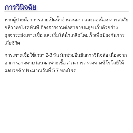
โรคเริมแต่กำเนิด
การวินิจฉัย
โรคไวรัสตับอักเสบ
หากผู้ป่วยมีอาการถ่ายเป็นน้ำจำนวนมากและต่อเนื่อง ควรสงสัย
โรคส่าไข้
อหิวาตกโรคทันที ต้องรายงานต่อสาธารณสุข เก็บตัวอย่าง
โรคหลอดลมฝอยอักเสบ
อุจจาระส่งเพาะเชื้อ และเริ่มให้น้ำเกลือโดยเร็วเพื่อป้องกันการ
เสียชีวิต
โรคหัด
โรคหัดเยอรมัน
การเพาะเชื้อใช้เวลา 2-3 วัน มักช่วยยืนยันการวินิจฉัย เนื่องจาก
อาการอาจหายก่อนผลเพาะเชื้อ ส่วนการตรวจทางซีโรโลยีให้
หัดเยอรมันแต่กำเนิด
ผลบวกช้าประมาณวันที่ 5-7 ของโรค
โรคอีสุกอีใส
โรคงูสวัด
โรคเอดส์
โรคติดเชื้อแบคทีเรีย
กรวยไตอักเสบ
กระเพาะปัสสาวะอักเสบ