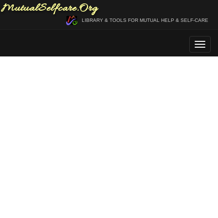
MutualSelfcare.Org
LIBRARY & TOOLS FOR MUTUAL HELP & SELF-CARE
Togg
navig