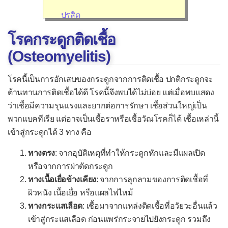
ปรสิต
เชื้ออื่น ๆ
โรคกระดูกติดเชื้อ
อาการของโรคติดเชื้อ
(Osteomyelitis)
โรคติดเชื้อไวรัส
โรคนี้เป็นการอักเสบของกระดูกจากการติดเชื้อ ปกติกระดูกจะ
กล้ามเนื้อหัวใจอักเสบจากไวรัส
ต้านทานการติดเชื้อได้ดี โรคนี้จึงพบได้ไม่บ่อย แต่เมื่อพบแสดง
ว่าเชื้อมีความรุนแรงและยากต่อการรักษา เชื้อส่วนใหญ่เป็น
ไข้เลือดออก
พวกแบคทีเรีย แต่อาจเป็นเชื้อราหรือเชื้อวัณโรคก็ได้ เชื้อเหล่านี้
ไข้สมองอักเสบ
เข้าสู่กระดูกได้ 3 ทาง คือ
ไข้หวัดใหญ่
ทางตรง
: จากอุบัติเหตุที่ทำให้กระดูกหักและมีแผลเปิด
โรคหวัด
หรือจากการผ่าตัดกระดูก
ทางเนื้อเยื่อข้างเคียง
: จากการลุกลามของการติดเชื้อที่
คออักเสบจากไวรัส
ผิวหนัง เนื้อเยื่อ หรือแผลไฟไหม้
คางทูม
ทางกระแสเลือด
: เชื้อมาจากแหล่งติดเชื้อที่อวัยวะอื่นแล้ว
ชิคุนกุนยา
เข้าสู่กระแสเลือด ก่อนแพร่กระจายไปยังกระดูก รวมถึง