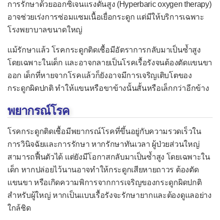
การรักษาด้วยออกซิเจนแรงดันสูง (Hyperbaric oxygen therapy)
โรคบิดไม่มีตัว
อาจช่วยเร่งการซ่อมแซมเนื้อเยื่อกระดูก แต่มีให้บริการเฉพาะ
โรคบรูเซลโลสิส
โรงพยาบาลขนาดใหญ่
โรคบาร์โตเนลโลสิส
แม้รักษาแล้ว โรคกระดูกติดเชื้อมีอัตราการกลับมาเป็นซ้ำสูง
โรคโบทูลิซึม
โดยเฉพาะในเด็ก และอาจกลายเป็นโรคเรื้อรังจนต้องตัดแขนขา
ออก เด็กที่หายจากโรคแล้วก็ยังอาจมีการเจริญเติบโตของ
โรคพุพอง
กระดูกผิดปกติ ทำให้แขนหรือขาข้างนั้นสั้นหรือเล็กกว่าอีกข้าง
โรคไฟลามทุ่ง
พยากรณ์โรค
โรคเมลิออยโดสิส
โรคลีเจินแนรส์
โรคกระดูกติดเชื้อมีพยากรณ์โรคที่ขึ้นอยู่กับความรวดเร็วใน
การวินิจฉัยและการรักษา หากรักษาทันเวลา ผู้ป่วยส่วนใหญ่
โรคหนองใน
สามารถฟื้นตัวได้ แต่ยังมีโอกาสกลับมาเป็นซ้ำสูง โดยเฉพาะใน
โรคหนังเน่า
เด็ก หากปล่อยไว้นานอาจทำให้กระดูกเสียหายถาวร ต้องตัด
แขนขา หรือเกิดความพิการจากการเจริญของกระดูกผิดปกติ
โรคแอนแทร็กซ์
สำหรับผู้ใหญ่ หากเป็นแบบเรื้อรังจะรักษายากและต้องดูแลอย่าง
โรคไอกรน
ใกล้ชิด
กลุ่มอาการท็อกสิกช็อก