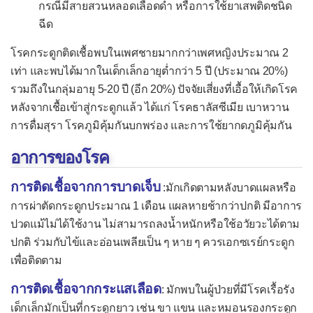
กรณีมีสายสวนหลอดเลือดดำ หรือการใช้ยาเสพติดชนิด
โปลิโอ
ฉีด
เยื่อบุตาอักเสบจากไวรัส
โรคกระดูกติดเชื้อพบในเพศชายมากกว่าเพศหญิงประมาณ 2
เยื่อหุ้มปอดอักเสบจากไวรัส
เท่า และพบได้มากในเด็กเล็กอายุต่ำกว่า 5 ปี (ประมาณ 20%)
เยื่อหุ้มสมองอักเสบจากไวรัส
รวมถึงในกลุ่มอายุ 5-20 ปี (อีก 20%) ปัจจัยเสี่ยงที่เอื้อให้เกิดโรค
หลังจากเชื้อเข้าสู่กระดูกแล้ว ได้แก่ โรคธาลัสซีเมีย เบาหวาน
ลำไส้อักเสบจากโรต้าไวรัส
การดื่มสุรา โรคภูมิคุ้มกันบกพร่อง และการใช้ยากดภูมิคุ้มกัน
โรคติดเชื้อไซโตเมกะโลไวรัส
อาการของโรค
ไซโตเมกะโลไวรัสแต่กำเนิด
การติดเชื้อจากการบาดเจ็บ
โรคติดเชื้อโมโนนิวคลีโอสิส
:มักเกิดตามหลังบาดแผลหรือ
การผ่าตัดกระดูกประมาณ 1 เดือน แผลหายช้ากว่าปกติ มีอาการ
โรคพิษสุนัขบ้า
ปวดแม้ไม่ได้ใช้งาน ไม่สามารถลงน้ำหนักหรือใช้อวัยวะได้ตาม
โรคฟิฟธ์
ปกติ ร่วมกับไข้และอ่อนเพลียเป็น ๆ หาย ๆ ควรเอกซเรย์กระดูก
เพื่อติดตาม
โรคมือเท้าปาก
การติดเชื้อจากกระแสเลือด
โรคเริม
: มักพบในผู้ป่วยที่มีโรคเรื้อรัง
เด็กเล็กมักเป็นที่กระดูกยาว เช่น ขา แขน และหมอนรองกระดูก