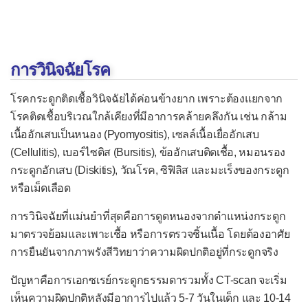
ท่อปัสสาวะอักเสบ
บาดทะยัก
ปอดอักเสบ (ปอดบวม)
การวินิจฉัยโรค
แผลริมอ่อน
โรคกระดูกติดเชื้อวินิจฉัยได้ค่อนข้างยาก เพราะต้องแยกจาก
ฝีที่รังไข่
โรคติดเชื้อบริเวณใกล้เคียงที่มีอาการคล้ายคลึงกัน เช่น กล้าม
ฝีในปอด
เนื้ออักเสบเป็นหนอง (Pyomyositis), เซลล์เนื้อเยื่ออักเสบ
(Cellulitis), เบอร์ไซติส (Bursitis), ข้ออักเสบติดเชื้อ, หมอนรอง
ฝีในสมอง
กระดูกอักเสบ (Diskitis), วัณโรค, ซิฟิลิส และมะเร็งของกระดูก
ภาวะอาหารเป็นพิษ
หรือเม็ดเลือด
จากแบคทีเรียเข้าเยื่อบุ
การวินิจฉัยที่แม่นยำที่สุดคือการดูดหนองจากตำแหน่งกระดูก
จากพิษในอาหาร
มาตรวจย้อมและเพาะเชื้อ หรือการตรวจชิ้นเนื้อ โดยต้องอาศัย
การยืนยันจากภาพรังสีวิทยาว่าความผิดปกติอยู่ที่กระดูกจริง
จากพิษที่เกิดในลำไส้
มดลูกอักเสบ
ปัญหาคือการเอกซเรย์กระดูกธรรมดารวมทั้ง CT-scan จะเริ่ม
เห็นความผิดปกติหลังมีอาการไปแล้ว 5-7 วันในเด็ก และ 10-14
เยื่อบุตาอักเสบจากแบคทีเรีย