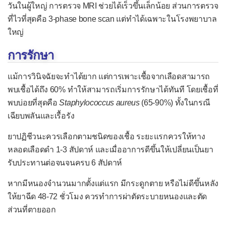
วันในผู้ใหญ่ การตรวจ MRI ช่วยได้เร็วขึ้นเล็กน้อย ส่วนการตรวจ
เยื่อบุช่องท้องอักเสบ
ที่ไวที่สุดคือ 3-phase bone scan แต่ทำได้เฉพาะในโรงพยาบาล
ใหญ่
เยื่อบุโพรงหัวใจอักเสบ
เยื่อหุ้มสมองอักเสบจากแบคทีเรีย
การรักษา
ไส้ติ่งอักเสบ
แม้การวินิจฉัยจะทำได้ยาก แต่การเพาะเชื้อจากเลือดสามารถ
หลอดลมอักเสบเฉียบพลัน
พบเชื้อได้ถึง 60% ทำให้สามารถเริ่มการรักษาได้ทันที โดยเชื้อที่
พบบ่อยที่สุดคือ
Staphylococcus aureus
(65-90%) ทั้งในกรณี
หูชั้นกลางอักเสบ
เฉียบพลันและเรื้อรัง
อหิวาตกโรค
ยาปฏิชีวนะควรเลือกตามชนิดของเชื้อ ระยะแรกควรให้ทาง
อัณฑะอักเสบ
หลอดเลือดดำ 1-3 สัปดาห์ และเมื่ออาการดีขึ้นให้เปลี่ยนเป็นยา
อุ้งเชิงกรานอักเสบ
รับประทานต่อจนจนครบ 6 สัปดาห์
โรคคอตีบ
หากมีหนองจำนวนมากตั้งแต่แรก มีกระดูกตาย หรือไม่ดีขึ้นหลัง
โรคติดเชื้อ H. pylori
ให้ยาฉีด 48-72 ชั่วโมง ควรทำการผ่าตัดระบายหนองและตัด
ส่วนที่ตายออก
โรคเซลล์เนื้อเยื่ออักเสบ