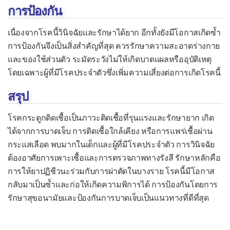
การป้องกัน
กลุ่มอาการผิวหนังลอกทั้งตัว
เนื่องจากโรคนี้วินิจฉัยและรักษาได้ยาก อีกทั้งยังมีโอกาสเกิดซ้ำ
โรคติดเชื้อรา
การป้องกันจึงเป็นสิ่งสำคัญที่สุด ควรรักษาความสะอาดร่างกาย
กลาก
และของใช้ส่วนตัว ระมัดระวังไม่ให้เกิดบาดแผลหรืออุบัติเหตุ
โดยเฉพาะผู้ที่มีโรคประจำตัวซึ่งเพิ่มความเสี่ยงต่อการเกิดโรคนี้
เกลื้อน
โรคค็อกสิดิออยโดไมโคสิส
สรุป
พาราค็อกสิดิออยโดไมโคสิส
โรคกระดูกติดเชื้อเป็นภาวะติดเชื้อที่รุนแรงและรักษายาก เกิด
โรคคริปโตค็อกโคสิส
ได้จากการบาดเจ็บ การติดเชื้อใกล้เคียง หรือการแพร่เชื้อผ่าน
กระแสเลือด พบมากในเด็กและผู้ที่มีโรคประจำตัว การวินิจฉัย
โรคแคนดิเดียสิส
ต้องอาศัยการเพาะเชื้อและการตรวจภาพทางรังสี รักษาหลักคือ
โรคนิวโมซิสโตสิส
การให้ยาปฏิชีวนะร่วมกับการผ่าตัดในบางราย โรคนี้มีโอกาส
โรคบลาสโตไมโคสิส
กลับมาเป็นซ้ำและก่อให้เกิดความพิการได้ การป้องกันโดยการ
รักษาสุขอนามัยและป้องกันการบาดเจ็บเป็นแนวทางที่ดีที่สุด
โรคฝีรั่ว
โรคเพนิซิลลิโอสิส