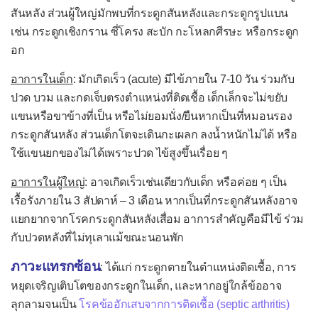
โรคเริมแต่กำเนิด
สันหลัง ส่วนผู้ใหญ่มักพบที่กระดูกสันหลังและกระดูกรูปแบน
โรคไวรัสตับอักเสบ
เช่น กระดูกเชิงกราน ซี่โครง สะบัก กะโหลกศีรษะ หรือกระดูก
อก
โรคส่าไข้
โรคหลอดลมฝอยอักเสบ
อาการในเด็ก
: มักเกิดเร็ว (acute) มีไข้ภายใน 7-10 วัน ร่วมกับ
ปวด บวม และกดเจ็บตรงตำแหน่งที่ติดเชื้อ เด็กเล็กจะไม่ขยับ
โรคหัด
แขนหรือขาข้างที่เป็น หรือไม่ยอมนั่ง/ยืนหากเป็นที่หมอนรอง
โรคหัดเยอรมัน
กระดูกสันหลัง ส่วนเด็กโตจะเดินกะเผลก ลงน้ำหนักไม่ได้ หรือ
ใช้แขนยกของไม่ได้เพราะปวด ไข้สูงขึ้นเรื่อย ๆ
หัดเยอรมันแต่กำเนิด
โรคอีสุกอีใส
อาการในผู้ใหญ่
: อาจเกิดเร็วเช่นเดียวกับเด็ก หรือค่อย ๆ เป็น
เรื้อรังภายใน 3 สัปดาห์ – 3 เดือน หากเป็นที่กระดูกสันหลังอาจ
โรคงูสวัด
แยกยากจากโรคกระดูกสันหลังเสื่อม อาการสำคัญคือมีไข้ ร่วม
โรคเอดส์
กับปวดหลังที่ไม่ทุเลาแม้ขณะนอนพัก
โรคติดเชื้อแบคทีเรีย
ภาวะแทรกซ้อน
: ได้แก่ กระดูกตายในตำแหน่งติดเชื้อ, การ
กรวยไตอักเสบ
หยุดเจริญเติบโตของกระดูกในเด็ก, และหากอยู่ใกล้ข้ออาจ
ลุกลามจนเป็น
โรคข้ออักเสบจากการติดเชื้อ (septic arthritis)
กระเพาะปัสสาวะอักเสบ