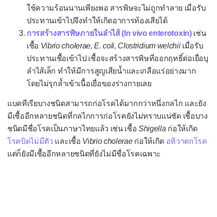
โรคเริมแต่กำเนิด
ใช้ความร้อนนานเพียงพอ สารพิษจะไม่ถูกทำลาย เมื่อรับ
โรคไวรัสตับอักเสบ
ประทานเข้าไปจึงทำให้เกิดอาการท้องเสียได้
การสร้างสารพิษภายในลำไส้ (In vivo enterotoxin)
เช่น
โรคส่าไข้
เชื้อ
Vibrio cholerae, E. coli, Clostridium welchii
เมื่อรับ
โรคหลอดลมฝอยอักเสบ
ประทานเชื้อเข้าไป เชื้อจะสร้างสารพิษที่ออกฤทธิ์ต่อเยื่อบุ
โรคหัด
ลำไส้เล็ก ทำให้มีการสูญเสียน้ำและเกลือแร่อย่างมาก
โดยไม่รุกล้ำเข้าเนื้อเยื่อของร่างกายเลย
โรคหัดเยอรมัน
แบคทีเรียบางชนิดสามารถก่อโรคได้มากกว่าหนึ่งกลไก และยัง
หัดเยอรมันแต่กำเนิด
มีเชื้ออีกหลายชนิดที่กลไกการก่อโรคยังไม่ทราบแน่ชัด เชื้อบาง
โรคอีสุกอีใส
ชนิดมีชื่อโรคเป็นภาษาไทยแล้ว เช่น เชื้อ
Shigella
ก่อให้เกิด
โรคงูสวัด
โรคบิดไม่มีตัว
และเชื้อ
Vibrio cholerae
ก่อให้เกิด
อหิวาตกโรค
แต่ก็ยังมีเชื้ออีกหลายชนิดที่ยังไม่มีชื่อโรคเฉพาะ
โรคเอดส์
โรคติดเชื้อแบคทีเรีย
กรวยไตอักเสบ
กระเพาะปัสสาวะอักเสบ