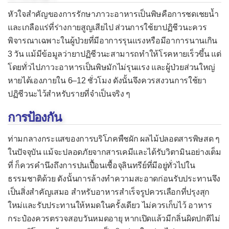
ท่อปัสสาวะอักเสบ
หัวใจสำคัญของการรักษาภาวะอาหารเป็นพิษคือการชดเชยน้ำ
บาดทะยัก
และเกลือแร่ที่ร่างกายสูญเสียไป ส่วนการใช้ยาปฏิชีวนะควร
พิจารณาเฉพาะในผู้ป่วยที่มีอาการรุนแรงหรือมีอาการนานเกิน
ปอดอักเสบ (ปอดบวม)
3 วัน แม้มีข้อมูลว่ายาปฏิชีวนะสามารถทำให้โรคหายเร็วขึ้น แต่
แผลริมอ่อน
โดยทั่วไปภาวะอาหารเป็นพิษมักไม่รุนแรง และผู้ป่วยส่วนใหญ่
ฝีที่รังไข่
หายได้เองภายใน 6–12 ชั่วโมง ดังนั้นจึงควรสงวนการใช้ยา
ปฏิชีวนะไว้สำหรับรายที่จำเป็นจริง ๆ
ฝีในปอด
ฝีในสมอง
การป้องกัน
ภาวะอาหารเป็นพิษ
ท่ามกลางกระแสของการบริโภคพืชผัก ผลไม้ปลอดสารพิษสด ๆ
จากแบคทีเรียเข้าเยื่อบุ
ในปัจจุบัน แม้จะปลอดภัยจากสารเคมีและได้รับวิตามินอย่างเต็ม
ที่ ก็ควรคำนึงถึงการปนเปื้อนเชื้อจุลินทรีย์ที่มีอยู่ทั่วไปใน
จากพิษในอาหาร
ธรรมชาติด้วย ดังนั้นการล้างทำความสะอาดก่อนรับประทานจึง
จากพิษที่เกิดในลำไส้
เป็นสิ่งสำคัญเสมอ สำหรับอาหารสำเร็จรูปควรเลือกที่ปรุงสุก
ใหม่และรับประทานให้หมดในครั้งเดียว ไม่ควรเก็บไว้ อาหาร
มดลูกอักเสบ
กระป๋องควรตรวจสอบวันหมดอายุ หากเปิดแล้วมีกลิ่นผิดปกติไม่
เยื่อบุตาอักเสบจากแบคทีเรีย