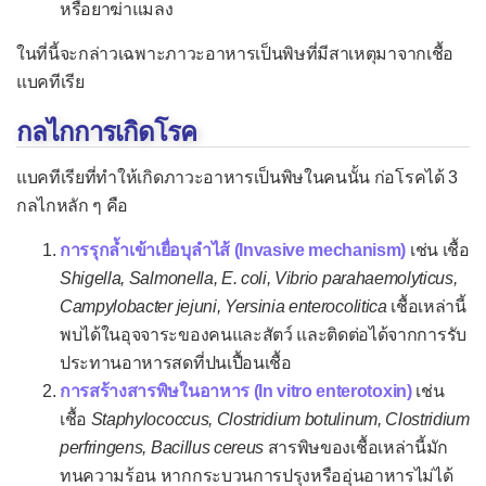
หรือยาฆ่าแมลง
โปลิโอ
ในที่นี้จะกล่าวเฉพาะภาวะอาหารเป็นพิษที่มีสาเหตุมาจากเชื้อ
เยื่อบุตาอักเสบจากไวรัส
แบคทีเรีย
เยื่อหุ้มปอดอักเสบจากไวรัส
กลไกการเกิดโรค
เยื่อหุ้มสมองอักเสบจากไวรัส
ลำไส้อักเสบจากโรต้าไวรัส
แบคทีเรียที่ทำให้เกิดภาวะอาหารเป็นพิษในคนนั้น ก่อโรคได้ 3
กลไกหลัก ๆ คือ
โรคติดเชื้อไซโตเมกะโลไวรัส
การรุกล้ำเข้าเยื่อบุลำไส้ (Invasive mechanism)
เช่น เชื้อ
ไซโตเมกะโลไวรัสแต่กำเนิด
Shigella, Salmonella, E. coli, Vibrio parahaemolyticus,
โรคติดเชื้อโมโนนิวคลีโอสิส
Campylobacter jejuni, Yersinia enterocolitica
เชื้อเหล่านี้
โรคพิษสุนัขบ้า
พบได้ในอุจจาระของคนและสัตว์ และติดต่อได้จากการรับ
ประทานอาหารสดที่ปนเปื้อนเชื้อ
โรคฟิฟธ์
การสร้างสารพิษในอาหาร (In vitro enterotoxin)
เช่น
โรคมือเท้าปาก
เชื้อ
Staphylococcus, Clostridium botulinum, Clostridium
perfringens, Bacillus cereus
โรคเริม
สารพิษของเชื้อเหล่านี้มัก
ทนความร้อน หากกระบวนการปรุงหรืออุ่นอาหารไม่ได้