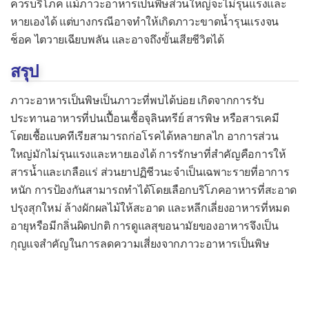
ควรบริโภค แม้ภาวะอาหารเป็นพิษส่วนใหญ่จะไม่รุนแรงและ
เยื่อบุช่องท้องอักเสบ
หายเองได้ แต่บางกรณีอาจทำให้เกิดภาวะขาดน้ำรุนแรงจน
ช็อค ไตวายเฉียบพลัน และอาจถึงขั้นเสียชีวิตได้
เยื่อบุโพรงหัวใจอักเสบ
สรุป
เยื่อหุ้มสมองอักเสบจากแบคทีเรีย
ไส้ติ่งอักเสบ
ภาวะอาหารเป็นพิษเป็นภาวะที่พบได้บ่อย เกิดจากการรับ
ประทานอาหารที่ปนเปื้อนเชื้อจุลินทรีย์ สารพิษ หรือสารเคมี
หลอดลมอักเสบเฉียบพลัน
โดยเชื้อแบคทีเรียสามารถก่อโรคได้หลายกลไก อาการส่วน
หูชั้นกลางอักเสบ
ใหญ่มักไม่รุนแรงและหายเองได้ การรักษาที่สำคัญคือการให้
อหิวาตกโรค
สารน้ำและเกลือแร่ ส่วนยาปฏิชีวนะจำเป็นเฉพาะรายที่อาการ
หนัก การป้องกันสามารถทำได้โดยเลือกบริโภคอาหารที่สะอาด
อัณฑะอักเสบ
ปรุงสุกใหม่ ล้างผักผลไม้ให้สะอาด และหลีกเลี่ยงอาหารที่หมด
อุ้งเชิงกรานอักเสบ
อายุหรือมีกลิ่นผิดปกติ การดูแลสุขอนามัยของอาหารจึงเป็น
โรคคอตีบ
กุญแจสำคัญในการลดความเสี่ยงจากภาวะอาหารเป็นพิษ
โรคติดเชื้อ H. pylori
โรคเซลล์เนื้อเยื่ออักเสบ