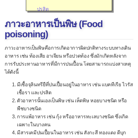
ปรสิต
เชื้ออื่น ๆ
ภาวะอาหารเป็นพิษ (Food
อาการของโรคติดเชื้อ
poisoning)
โรคติดเชื้อไวรัส
ภาวะอาหารเป็นพิษคือการเกิดอาการผิดปกติทางระบบทางเดิน
กล้ามเนื้อหัวใจอักเสบจากไวรัส
อาหาร เช่น ท้องเสีย อาเจียน หรือปวดท้อง ซึ่งมักเกิดหลังจาก
การรับประทานอาหารที่มีการปนเปื้อน โดยสามารถแบ่งสาเหตุ
ไข้เลือดออก
ได้ดังนี้
ไข้สมองอักเสบ
มีเชื้อจุลินทรียืที่ปนเปื้อนอยู่ในอาหาร เช่น แบคทีเรีย ไวรัส
ไข้หวัดใหญ่
เชื้อรา และปรสิต
โรคหวัด
ตัวอาหารนั้นเองเป็นพิษ เช่น เห็ดพิษ หอยบางชนิด หรือ
พืชบางชนิด
คออักเสบจากไวรัส
การแพ้อาหาร เช่น กุ้ง หรืออาหารทะเลบางชนิด ซึ่งเกิด
คางทูม
เฉพาะในบางคน
ชิคุนกุนยา
มีสารเคมีปนเปื้อนในอาหาร เช่น สังกะสี ทองแดง ดีบุก