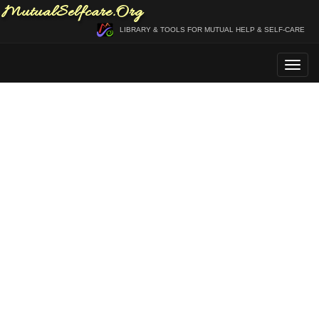
MutualSelfcare.Org
LIBRARY & TOOLS FOR MUTUAL HELP & SELF-CARE
Togg
navig