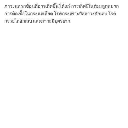
ภาวะแทรกซ้อนที่อาจเกิดขึ้น ได้แก่ การเกิดฝีในต่อมลูกหมาก
กระดูกติดเชื้อ
การติดเชื้อในกระแสเลือด โรคกระเพาะปัสสาวะอักเสบ โรค
กาฬโรค
กรวยไตอักเสบ และภาวะมีบุตรยาก
ข้ออักเสบจากการติดเชื้อ
ไข้กระต่าย
ไข้กาฬหลังแอ่น
ไข้ไทฟอยด์
ไข้อีดำอีแดง
คอและทอนซิลอักเสบ
ต่อมลูกหมากอักเสบ
ไซนัสอักเสบ
ถุงน้ำดีอักเสบ
ท่อน้ำดีอักเสบ