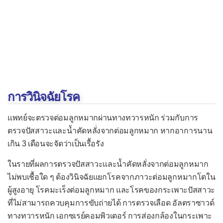
ท่อปัสสาวะอักเสบ
บาดทะยัก
ปอดอักเสบ (ปอดบวม)
แผลริมอ่อน
ฝีที่รังไข่
ฝีในปอด
การวินิจฉัยโรค
ฝีในสมอง
แพทย์จะตรวจต่อมลูกหมากผ่านทางทวารหนัก ร่วมกับการ
ภาวะอาหารเป็นพิษ
ตรวจปัสสาวะและน้ำคัดหลั่งจากต่อมลูกหมาก หากอาการนาน
เกิน 3 เดือนจะจัดว่าเป็นเรื้อรัง
จากแบคทีเรียเข้าเยื่อบุ
ในรายที่ผลการตรวจปัสสาวะและน้ำคัดหลั่งจากต่อมลูกหมาก
จากพิษในอาหาร
ไม่พบเชื้อใด ๆ ต้องวินิจฉัยแยกโรคจากภาวะต่อมลูกหมากโตใน
จากพิษที่เกิดในลำไส้
ผู้สูงอายุ โรคมะเร็งต่อมลูกหมาก และโรคของกระเพาะปัสสาวะ
มดลูกอักเสบ
ที่ไม่สามารถควบคุมการขับถ่ายได้ การตรวจเลือด อัลตราซาวด์
ทางทวารหนัก เอกซเรย์คอมพิวเตอร์ การส่องกล้องในกระเพาะ
เยื่อบุตาอักเสบจากแบคทีเรีย