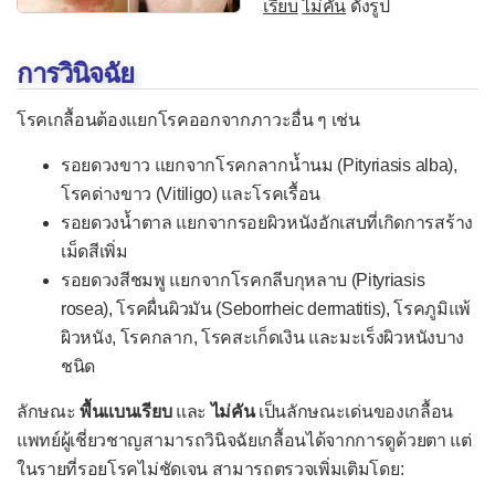
โรคเริมแต่กำเนิด
เรียบ
ไม่คัน
ดังรูป
โรคไวรัสตับอักเสบ
การวินิจฉัย
โรคส่าไข้
โรคเกลื้อนต้องแยกโรคออกจากภาวะอื่น ๆ เช่น
โรคหลอดลมฝอยอักเสบ
โรคหัด
รอยดวงขาว แยกจากโรคกลากน้ำนม (Pityriasis alba),
โรคด่างขาว (Vitiligo) และโรคเรื้อน
โรคหัดเยอรมัน
รอยดวงน้ำตาล แยกจากรอยผิวหนังอักเสบที่เกิดการสร้าง
หัดเยอรมันแต่กำเนิด
เม็ดสีเพิ่ม
โรคอีสุกอีใส
รอยดวงสีชมพู แยกจากโรคกลีบกุหลาบ (Pityriasis
rosea), โรคผื่นผิวมัน (Seborrheic dermatitis), โรคภูมิแพ้
โรคงูสวัด
ผิวหนัง, โรคกลาก, โรคสะเก็ดเงิน และมะเร็งผิวหนังบาง
โรคเอดส์
ชนิด
โรคติดเชื้อแบคทีเรีย
ลักษณะ
พื้นแบนเรียบ
และ
ไม่คัน
เป็นลักษณะเด่นของเกลื้อน
แพทย์ผู้เชี่ยวชาญสามารถวินิจฉัยเกลื้อนได้จากการดูด้วยตา แต่
กรวยไตอักเสบ
ในรายที่รอยโรคไม่ชัดเจน สามารถตรวจเพิ่มเติมโดย:
กระเพาะปัสสาวะอักเสบ