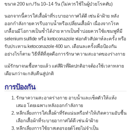
โรคบิดไม่มีตัว
ขนาด 200 มก./วัน 10–14 วัน (ไม่ควรใช้ในผู้ป่วยโรคตับ)
โรคบรูเซลโลสิส
นอกจากนี้ควรใส่เสื้อผ้าที่ระบายอากาศได้ดี เช่น ผ้าฝ้าย หลัง
ออกกำลังกายควรรีบอาบน้ำหรือเปลี่ยนเสื้อผ้า เนื่องจากโรค
โรคบาร์โตเนลโลสิส
เกลื้อนมีโอกาสเป็นซ้ำได้ง่าย หากเป็นซ้ำบ่อยควรใช้แชมพูที่มี
โรคโบทูลิซึม
selenium sulfide หรือ ketoconazole ฟอกตัวสัปดาห์ละครั้ง หรือ
โรคพุพอง
รับประทาน ketoconazole 400 มก. เดือนละครั้งเพื่อป้องกัน
อย่างไรก็ตาม วิธีที่ดีที่สุดคือการรักษาความสะอาดของร่างกาย
โรคไฟลามทุ่ง
แม้รักษาจนเชื้อหายแล้ว แต่สีผิวที่ผิดปกติอาจต้องใช้เวลาหลาย
โรคเมลิออยโดสิส
เดือนกว่าจะกลับคืนสู่ปกติ
โรคลีเจินแนรส์
การป้องกัน
โรคหนองใน
รักษาความสะอาดร่างกาย อาบน้ำและเช็ดตัวให้แห้ง
โรคหนังเน่า
เสมอ โดยเฉพาะหลังออกกำลังกาย
โรคแอนแทร็กซ์
หลีกเลี่ยงการใส่เสื้อผ้าที่รัดแน่นหรือทำให้เกิดความอับชื้น
โรคไอกรน
เลือกเสื้อผ้าที่ระบายอากาศได้ดี เช่น ผ้าฝ้าย
หลีกเลี่ยงการใช้ยาสเตอรอยด์โดยไม่จำเป็น
กลุ่มอาการท็อกสิกช็อก