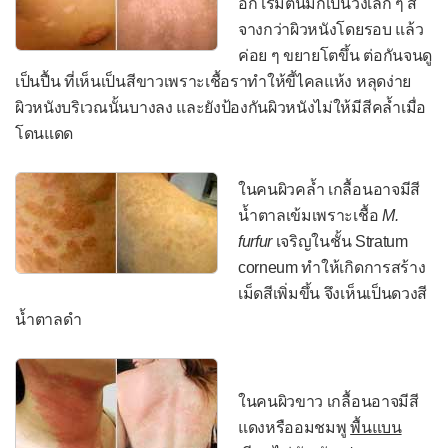
อก เริ่มต้นมักเป็นวงเล็ก ๆ สี
โปลิโอ
จางกว่าผิวหนังโดยรอบ แล้ว
เยื่อบุตาอักเสบจากไวรัส
ค่อย ๆ ขยายโตขึ้น ต่อกันจนดู
เป็นปื้น ที่เห็นเป็นสีขาวเพราะเชื้อราทำให้ขี้ไคลแห้ง หลุดง่าย
เยื่อหุ้มปอดอักเสบจากไวรัส
ผิวหนังบริเวณนั้นบางลง และยังป้องกันผิวหนังไม่ให้มีสีคล้ำเมื่อ
เยื่อหุ้มสมองอักเสบจากไวรัส
โดนแดด
ลำไส้อักเสบจากโรต้าไวรัส
ในคนผิวคล้ำ เกลื้อนอาจมีสี
โรคติดเชื้อไซโตเมกะโลไวรัส
น้ำตาลเข้มเพราะเชื้อ
M.
ไซโตเมกะโลไวรัสแต่กำเนิด
furfur
เจริญในชั้น Stratum
corneum ทำให้เกิดการสร้าง
โรคติดเชื้อโมโนนิวคลีโอสิส
เม็ดสีเพิ่มขึ้น จึงเห็นเป็นดวงสี
โรคพิษสุนัขบ้า
น้ำตาลดำ
โรคฟิฟธ์
โรคมือเท้าปาก
ในคนผิวขาว เกลื้อนอาจมีสี
โรคเริม
แดงหรืออมชมพู
พื้นแบน