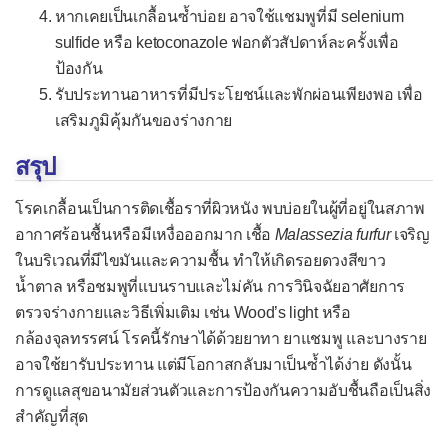
หากเคยเป็นเกลื้อนซ้ำบ่อย อาจใช้แชมพูที่มี selenium
กลุ่มอาการผิวหนังลอกทั้งตัว
sulfide หรือ ketoconazole ฟอกตัวสัปดาห์ละครั้งเพื่อ
โรคติดเชื้อรา
ป้องกัน
รับประทานอาหารที่มีประโยชน์และพักผ่อนเพียงพอ เพื่อ
กลาก
เสริมภูมิคุ้มกันของร่างกาย
เกลื้อน
สรุป
โรคค็อกสิดิออยโดไมโคสิส
โรคเกลื้อนเป็นการติดเชื้อราที่ผิวหนัง พบบ่อยในผู้ที่อยู่ในสภาพ
พาราค็อกสิดิออยโดไมโคสิส
อากาศร้อนชื้นหรือมีเหงื่อออกมาก เชื้อ
Malassezia furfur
เจริญ
โรคคริปโตค็อกโคสิส
ในบริเวณที่มีไขมันและความชื้น ทำให้เกิดรอยดวงสีขาว
น้ำตาล หรือชมพูที่แบนราบและไม่คัน การวินิจฉัยอาศัยการ
โรคแคนดิเดียสิส
ตรวจร่างกายและวิธีเพิ่มเติม เช่น Wood’s light หรือ
โรคนิวโมซิสโตสิส
กล้องจุลทรรศน์ โรคนี้รักษาได้ด้วยยาทา ยาแชมพู และบางราย
โรคบลาสโตไมโคสิส
อาจใช้ยารับประทาน แต่มีโอกาสกลับมาเป็นซ้ำได้ง่าย ดังนั้น
การดูแลสุขอนามัยส่วนตัวและการป้องกันความอับชื้นถือเป็นสิ่ง
โรคฝีรั่ว
สำคัญที่สุด
โรคเพนิซิลลิโอสิส