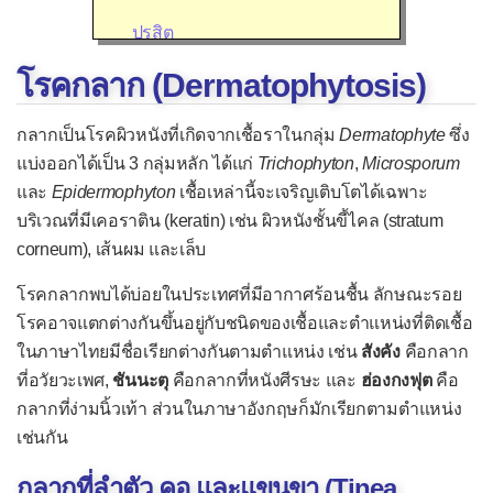
ปรสิต
เชื้ออื่น ๆ
โรคกลาก (Dermatophytosis)
อาการของโรคติดเชื้อ
กลากเป็นโรคผิวหนังที่เกิดจากเชื้อราในกลุ่ม
Dermatophyte
ซึ่ง
โรคติดเชื้อไวรัส
แบ่งออกได้เป็น 3 กลุ่มหลัก ได้แก่
Trichophyton
,
Microsporum
และ
Epidermophyton
เชื้อเหล่านี้จะเจริญเติบโตได้เฉพาะ
กล้ามเนื้อหัวใจอักเสบจากไวรัส
บริเวณที่มีเคอราติน (keratin) เช่น ผิวหนังชั้นขี้ไคล (stratum
ไข้เลือดออก
corneum), เส้นผม และเล็บ
ไข้สมองอักเสบ
โรคกลากพบได้บ่อยในประเทศที่มีอากาศร้อนชื้น ลักษณะรอย
ไข้หวัดใหญ่
โรคอาจแตกต่างกันขึ้นอยู่กับชนิดของเชื้อและตำแหน่งที่ติดเชื้อ
ในภาษาไทยมีชื่อเรียกต่างกันตามตำแหน่ง เช่น
สังคัง
คือกลาก
โรคหวัด
ที่อวัยวะเพศ,
ชันนะตุ
คือกลากที่หนังศีรษะ และ
ฮ่องกงฟุต
คือ
คออักเสบจากไวรัส
กลากที่ง่ามนิ้วเท้า ส่วนในภาษาอังกฤษก็มักเรียกตามตำแหน่ง
คางทูม
เช่นกัน
ชิคุนกุนยา
กลากที่ลำตัว คอ และแขนขา (Tinea