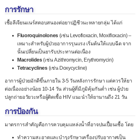
ท่อปัสสาวะอักเสบ
การรักษา
บาดทะยัก
เชื้อลีเจียนแนร์สตอบสนองต่อยาปฏิชีวนะหลายกลุ่ม ได้แก่
ปอดอักเสบ (ปอดบวม)
Fluoroquinolones
(เช่น Levofloxacin, Moxifloxacin) –
แผลริมอ่อน
เหมาะสำหรับผู้ป่วยอาการรุนแรง เริ่มต้นให้แบบฉีด จาก
ฝีที่รังไข่
นั้นเปลี่ยนเป็นยารับประทานต่อเนื่อง
ฝีในปอด
Macrolides
(เช่น Azithromycin, Erythromycin)
Tetracyclines
(เช่น Doxycycline)
ฝีในสมอง
อาการผู้ป่วยมักดีขึ้นภายใน 3-5 วันหลังการรักษา แต่ควรให้ยา
ภาวะอาหารเป็นพิษ
ต่อเนื่องอย่างน้อย 10-14 วัน ส่วนผู้ที่มีภูมิคุ้มกันต่ำ เช่น ผู้ป่วย
จากแบคทีเรียเข้าเยื่อบุ
ปลูกถ่ายอวัยวะหรือผู้ติดเชื้อ HIV แนะนำให้ยานานถึง 21 วัน
จากพิษในอาหาร
การป้องกัน
จากพิษที่เกิดในลำไส้
มาตรการสำคัญคือการควบคุมแหล่งน้ำที่อาจปนเปื้อนเชื้อ โดย
มดลูกอักเสบ
ทำความสะอาดและบำรุงรักษาเครื่องปรับอากาศเป็น
เยื่อบุตาอักเสบจากแบคทีเรีย