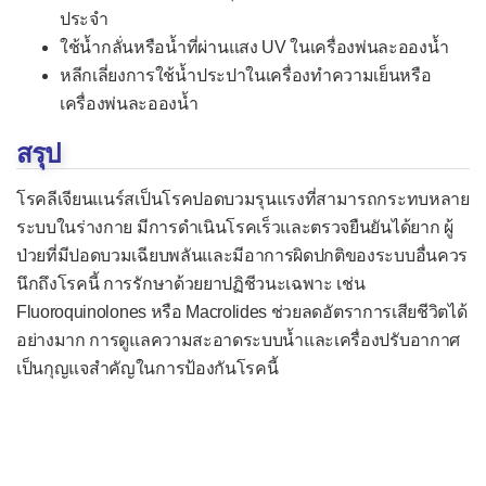
ประจำ
เยื่อบุช่องท้องอักเสบ
ใช้น้ำกลั่นหรือน้ำที่ผ่านแสง UV ในเครื่องพ่นละอองน้ำ
เยื่อบุโพรงหัวใจอักเสบ
หลีกเลี่ยงการใช้น้ำประปาในเครื่องทำความเย็นหรือ
เครื่องพ่นละอองน้ำ
เยื่อหุ้มสมองอักเสบจากแบคทีเรีย
ไส้ติ่งอักเสบ
สรุป
หลอดลมอักเสบเฉียบพลัน
โรคลีเจียนแนร์สเป็นโรคปอดบวมรุนแรงที่สามารถกระทบหลาย
หูชั้นกลางอักเสบ
ระบบในร่างกาย มีการดำเนินโรคเร็วและตรวจยืนยันได้ยาก ผู้
ป่วยที่มีปอดบวมเฉียบพลันและมีอาการผิดปกติของระบบอื่นควร
อหิวาตกโรค
นึกถึงโรคนี้ การรักษาด้วยยาปฏิชีวนะเฉพาะ เช่น
อัณฑะอักเสบ
Fluoroquinolones หรือ Macrolides ช่วยลดอัตราการเสียชีวิตได้
อย่างมาก การดูแลความสะอาดระบบน้ำและเครื่องปรับอากาศ
อุ้งเชิงกรานอักเสบ
เป็นกุญแจสำคัญในการป้องกันโรคนี้
โรคคอตีบ
โรคติดเชื้อ H. pylori
โรคเซลล์เนื้อเยื่ออักเสบ