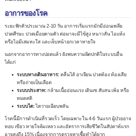
โปลิโอ
อาการของโรค
เยื่อบุตาอักเสบจากไวรัส
ระยะฟักตัวประมาณ 2-10 วัน อาการเริ่มแรกมักมีอ่อนเพลีย
เยื่อหุ้มปอดอักเสบจากไวรัส
ปวดศีรษะ ปวดเมื่อยตามตัว ต่อมาจะมีไข้สูง หนาวสั่น ไอแห้ง
เยื่อหุ้มสมองอักเสบจากไวรัส
หรือไอมีเสมหะใส และเจ็บหน้าอกเวลาหายใจ
ลำไส้อักเสบจากโรต้าไวรัส
นอกจากอาการทางปอดแล้ว ยังพบความผิดปกติในระบบอื่น
โรคติดเชื้อไซโตเมกะโลไวรัส
ได้แก่
ไซโตเมกะโลไวรัสแต่กำเนิด
ระบบทางเดินอาหาร:
คลื่นไส้ อาเจียน ปวดท้อง ท้องเสีย
โรคติดเชื้อโมโนนิวคลีโอสิส
หรือถ่ายเป็นเลือด
ระบบประสาท:
กล้ามเนื้ออ่อนแรง เดินเซ สับสน เพ้อ หรือ
โรคพิษสุนัขบ้า
หมดสติ
โรคฟิฟธ์
ระบบไต:
ไตวายเฉียบพลัน
โรคมือเท้าปาก
โรคนี้มีการดำเนินที่รวดเร็ว โดยเฉพาะใน 4-6 วันแรก ผู้ป่วยอาจ
โรคเริม
หอบ เขียว หายใจล้มเหลว และอัตราการเสียชีวิตในสัปดาห์แรก
อาจสูงถึง 15% เนื่องจากการตรวจหาเชื้อทำได้ยาก