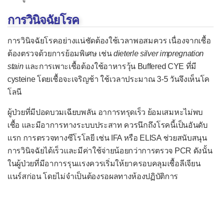
โรคเริมแต่กำเนิด
การวินิจฉัยโรค
โรคไวรัสตับอักเสบ
โรคส่าไข้
การวินิจฉัยโรคอย่างแน่ชัดต้องใช้เวลาพอสมควร เนื่องจากเชื้อ
ต้องตรวจด้วยการย้อมพิเศษ เช่น
โรคหลอดลมฝอยอักเสบ
dieterle silver impregnation
stain
และการเพาะเชื้อต้องใช้อาหารวุ้น Buffered CYE ที่มี
โรคหัด
cysteine โดยเชื้อจะเจริญช้า ใช้เวลาประมาณ 3-5 วันจึงเห็นโค
โรคหัดเยอรมัน
โลนี
หัดเยอรมันแต่กำเนิด
ผู้ป่วยที่มีปอดบวมเฉียบพลัน อาการทรุดเร็ว ย้อมเสมหะไม่พบ
โรคอีสุกอีใส
เชื้อ และมีอาการทางระบบประสาท ควรนึกถึงโรคนี้เป็นอันดับ
แรก การตรวจทางซีโรโลยี เช่น IFA หรือ ELISA ช่วยสนับสนุน
โรคงูสวัด
การวินิจฉัยได้เร็วและมีค่าใช้จ่ายน้อยกว่าการตรวจ PCR ดังนั้น
โรคเอดส์
ในผู้ป่วยที่มีอาการรุนแรงควรเริ่มให้ยาครอบคลุมเชื้อลีเจียน
แนร์สก่อน โดยไม่จำเป็นต้องรอผลทางห้องปฏิบัติการ
โรคติดเชื้อแบคทีเรีย
กรวยไตอักเสบ
กระเพาะปัสสาวะอักเสบ