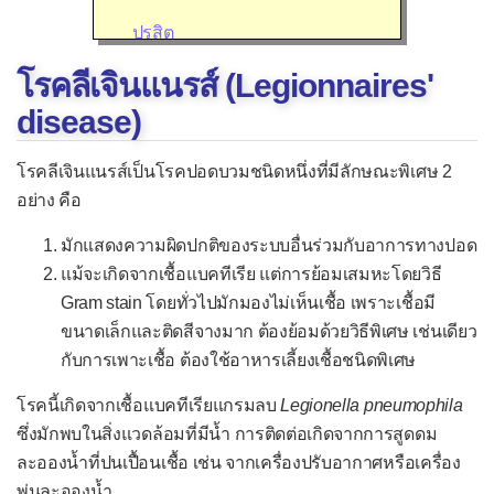
ปรสิต
เชื้ออื่น ๆ
โรคลีเจินแนรส์ (Legionnaires'
อาการของโรคติดเชื้อ
disease)
โรคติดเชื้อไวรัส
โรคลีเจินแนรส์เป็นโรคปอดบวมชนิดหนึ่งที่มีลักษณะพิเศษ 2
กล้ามเนื้อหัวใจอักเสบจากไวรัส
อย่าง คือ
ไข้เลือดออก
มักแสดงความผิดปกติของระบบอื่นร่วมกับอาการทางปอด
แม้จะเกิดจากเชื้อแบคทีเรีย แต่การย้อมเสมหะโดยวิธี
ไข้สมองอักเสบ
Gram stain โดยทั่วไปมักมองไม่เห็นเชื้อ เพราะเชื้อมี
ไข้หวัดใหญ่
ขนาดเล็กและติดสีจางมาก ต้องย้อมด้วยวิธีพิเศษ เช่นเดียว
โรคหวัด
กับการเพาะเชื้อ ต้องใช้อาหารเลี้ยงเชื้อชนิดพิเศษ
คออักเสบจากไวรัส
โรคนี้เกิดจากเชื้อแบคทีเรียแกรมลบ
Legionella pneumophila
คางทูม
ซึ่งมักพบในสิ่งแวดล้อมที่มีน้ำ การติดต่อเกิดจากการสูดดม
ละอองน้ำที่ปนเปื้อนเชื้อ เช่น จากเครื่องปรับอากาศหรือเครื่อง
ชิคุนกุนยา
พ่นละอองน้ำ