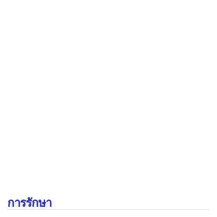
กระดูกติดเชื้อ
กาฬโรค
ข้ออักเสบจากการติดเชื้อ
ไข้กระต่าย
ไข้กาฬหลังแอ่น
ไข้ไทฟอยด์
ไข้อีดำอีแดง
คอและทอนซิลอักเสบ
ต่อมลูกหมากอักเสบ
ไซนัสอักเสบ
ถุงน้ำดีอักเสบ
การรักษา
ท่อน้ำดีอักเสบ