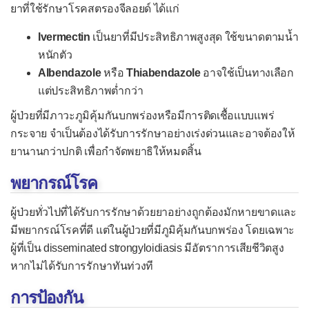
ท่อปัสสาวะอักเสบ
ยาที่ใช้รักษาโรคสตรองจีลอยด์ ได้แก่
บาดทะยัก
Ivermectin
เป็นยาที่มีประสิทธิภาพสูงสุด ใช้ขนาดตามน้ำ
หนักตัว
ปอดอักเสบ (ปอดบวม)
Albendazole
หรือ
Thiabendazole
อาจใช้เป็นทางเลือก
แผลริมอ่อน
แต่ประสิทธิภาพต่ำกว่า
ฝีที่รังไข่
ผู้ป่วยที่มีภาวะภูมิคุ้มกันบกพร่องหรือมีการติดเชื้อแบบแพร่
ฝีในปอด
กระจาย จำเป็นต้องได้รับการรักษาอย่างเร่งด่วนและอาจต้องให้
ยานานกว่าปกติ เพื่อกำจัดพยาธิให้หมดสิ้น
ฝีในสมอง
ภาวะอาหารเป็นพิษ
พยากรณ์โรค
จากแบคทีเรียเข้าเยื่อบุ
ผู้ป่วยทั่วไปที่ได้รับการรักษาด้วยยาอย่างถูกต้องมักหายขาดและ
จากพิษในอาหาร
มีพยากรณ์โรคที่ดี แต่ในผู้ป่วยที่มีภูมิคุ้มกันบกพร่อง โดยเฉพาะ
ผู้ที่เป็น disseminated strongyloidiasis มีอัตราการเสียชีวิตสูง
จากพิษที่เกิดในลำไส้
หากไม่ได้รับการรักษาทันท่วงที
มดลูกอักเสบ
การป้องกัน
เยื่อบุตาอักเสบจากแบคทีเรีย