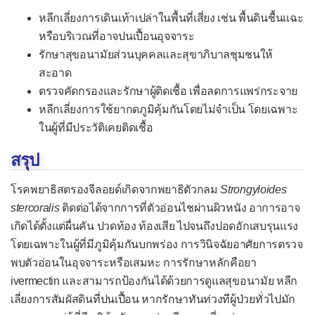
หลีกเลี่ยงการเดินเท้าเปล่าในพื้นที่เสี่ยง เช่น พื้นดินชื้นแฉะ
เยื่อบุช่องท้องอักเสบ
หรือบริเวณที่อาจปนเปื้อนอุจจาระ
เยื่อบุโพรงหัวใจอักเสบ
รักษาสุขอนามัยส่วนบุคคลและสุขาภิบาลชุมชนให้
เยื่อหุ้มสมองอักเสบจากแบคทีเรีย
สะอาด
ตรวจคัดกรองและรักษาผู้ติดเชื้อ เพื่อลดการแพร่กระจาย
ไส้ติ่งอักเสบ
หลีกเลี่ยงการใช้ยากดภูมิคุ้มกันโดยไม่จำเป็น โดยเฉพาะ
หลอดลมอักเสบเฉียบพลัน
ในผู้ที่มีประวัติเคยติดเชื้อ
หูชั้นกลางอักเสบ
สรุป
อหิวาตกโรค
โรคพยาธิสตรองจีลอยด์เกิดจากพยาธิตัวกลม
Strongyloides
อัณฑะอักเสบ
stercoralis
ติดต่อได้จากการที่ตัวอ่อนไชผ่านผิวหนัง อาการอาจ
อุ้งเชิงกรานอักเสบ
เกิดได้ตั้งแต่ผื่นคัน ปวดท้อง ท้องเสีย ไปจนถึงปอดอักเสบรุนแรง
โดยเฉพาะในผู้ที่มีภูมิคุ้มกันบกพร่อง การวินิจฉัยอาศัยการตรวจ
โรคคอตีบ
พบตัวอ่อนในอุจจาระหรือเสมหะ การรักษาหลักคือยา
โรคติดเชื้อ H. pylori
ivermectin และสามารถป้องกันได้ด้วยการดูแลสุขอนามัย หลีก
โรคเซลล์เนื้อเยื่ออักเสบ
เลี่ยงการสัมผัสดินที่ปนเปื้อน หากรักษาทันท่วงทีผู้ป่วยทั่วไปมัก