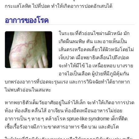
โปลิโอ
กระแสโลหิต ไปที่ปอด ทำให้เกิดอาการปอดอักเสบได้
เยื่อบุตาอักเสบจากไวรัส
อาการของโรค
เยื่อหุ้มปอดอักเสบจากไวรัส
ในระยะที่ตัวอ่อนไชผ่านผิวหนัง มัก
เยื่อหุ้มสมองอักเสบจากไวรัส
เกิดผื่นลมพิษ คัน และอาจเห็นเป็น
เส้นตรงหรือคดเคี้ยวใต้ผิวหนังโดยไม่
ลำไส้อักเสบจากโรต้าไวรัส
เจ็บปวด เมื่อพยาธิเคลื่อนไปถึงปอด
โรคติดเชื้อไซโตเมกะโลไวรัส
จะทำให้มีไข้ ไอ เหนื่อยหอบ บางราย
ไซโตเมกะโลไวรัสแต่กำเนิด
อาจไอเป็นเลือด ผู้ป่วยที่มีภูมิคุ้มกัน
บกพร่องอาการที่ปอดจะรุนแรง และการวินิจฉัยทำได้ยากหาก
โรคติดเชื้อโมโนนิวคลีโอสิส
ไม่พบตัวอ่อนในเสมหะ
โรคพิษสุนัขบ้า
หากพยาธิตัวเต็มวัยอาศัยอยู่ในลำไส้เล็ก จะทำให้เกิดอาการปวด
โรคฟิฟธ์
ท้อง ท้องเสีย คลื่นไส้ อาเจียน ท้องอืดเหมือนอาหารไม่ย่อย
โรคมือเท้าปาก
อาการเป็น ๆ หาย ๆ คล้ายโรค sprue-like syndrome เด็กที่ติด
เชื้อเรื้อรังอาจมีภาวะขาดสารอาหาร ซีด บวม และตับโต
โรคเริม