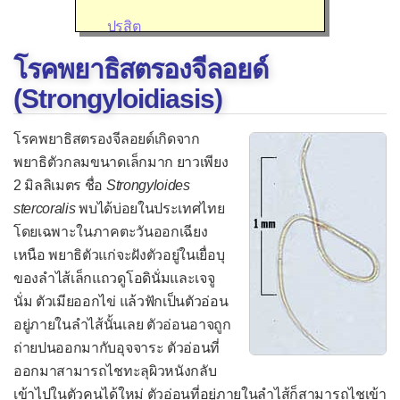
ปรสิต
เชื้ออื่น ๆ
โรคพยาธิสตรองจีลอยด์
อาการของโรคติดเชื้อ
(Strongyloidiasis)
โรคติดเชื้อไวรัส
โรคพยาธิสตรองจีลอยด์เกิดจาก
กล้ามเนื้อหัวใจอักเสบจากไวรัส
พยาธิตัวกลมขนาดเล็กมาก ยาวเพียง
2 มิลลิเมตร ชื่อ
Strongyloides
ไข้เลือดออก
stercoralis
พบได้บ่อยในประเทศไทย
ไข้สมองอักเสบ
โดยเฉพาะในภาคตะวันออกเฉียง
ไข้หวัดใหญ่
เหนือ พยาธิตัวแก่จะฝังตัวอยู่ในเยื่อบุ
ของลำไส้เล็กแถวดูโอดินั่มและเจจู
โรคหวัด
นั่ม ตัวเมียออกไข่ แล้วฟักเป็นตัวอ่อน
คออักเสบจากไวรัส
อยู่ภายในลำไส้นั้นเลย ตัวอ่อนอาจถูก
ถ่ายปนออกมากับอุจจาระ ตัวอ่อนที่
คางทูม
ออกมาสามารถไชทะลุผิวหนังกลับ
ชิคุนกุนยา
เข้าไปในตัวคนได้ใหม่ ตัวอ่อนที่อยู่ภายในลำไส้ก็สามารถไชเข้า