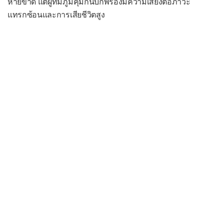
หายขาด แต่ผู้ที่มีภูมิคุ้มกันบกพร่องมีความเสี่ยงต่อภาวะ
โรคบิดไม่มีตัว
แทรกซ้อนและการเสียชีวิตสูง
โรคบรูเซลโลสิส
โรคบาร์โตเนลโลสิส
โรคโบทูลิซึม
โรคพุพอง
โรคไฟลามทุ่ง
โรคเมลิออยโดสิส
โรคลีเจินแนรส์
โรคหนองใน
โรคหนังเน่า
โรคแอนแทร็กซ์
โรคไอกรน
กลุ่มอาการท็อกสิกช็อก