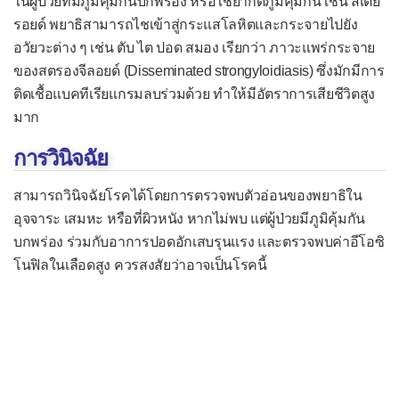
โรคเริมแต่กำเนิด
ในผู้ป่วยที่มีภูมิคุ้มกันบกพร่อง หรือใช้ยากดภูมิคุ้มกัน เช่น สเตีย
รอยด์ พยาธิสามารถไชเข้าสู่กระแสโลหิตและกระจายไปยัง
โรคไวรัสตับอักเสบ
อวัยวะต่าง ๆ เช่น ตับ ไต ปอด สมอง เรียกว่า ภาวะแพร่กระจาย
โรคส่าไข้
ของสตรองจีลอยด์ (Disseminated strongyloidiasis) ซึ่งมักมีการ
ติดเชื้อแบคทีเรียแกรมลบร่วมด้วย ทำให้มีอัตราการเสียชีวิตสูง
โรคหลอดลมฝอยอักเสบ
มาก
โรคหัด
การวินิจฉัย
โรคหัดเยอรมัน
หัดเยอรมันแต่กำเนิด
สามารถวินิจฉัยโรคได้โดยการตรวจพบตัวอ่อนของพยาธิใน
อุจจาระ เสมหะ หรือที่ผิวหนัง หากไม่พบ แต่ผู้ป่วยมีภูมิคุ้มกัน
โรคอีสุกอีใส
บกพร่อง ร่วมกับอาการปอดอักเสบรุนแรง และตรวจพบค่าอีโอซิ
โรคงูสวัด
โนฟิลในเลือดสูง ควรสงสัยว่าอาจเป็นโรคนี้
โรคเอดส์
โรคติดเชื้อแบคทีเรีย
กรวยไตอักเสบ
กระเพาะปัสสาวะอักเสบ