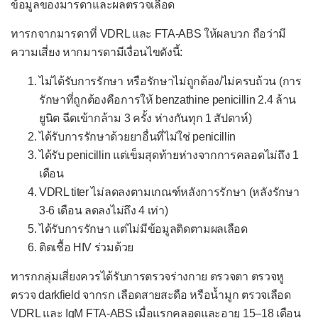
ข้อมูลของมารดาและผลตรวจเลือด
เยื่อบุช่องท้องอักเสบ
ทารกจากมารดาที่ VDRL และ FTA-ABS ให้ผลบวก ถือว่ามี
เยื่อบุโพรงหัวใจอักเสบ
ความเสี่ยง หากมารดามีเงื่อนไขดังนี้:
เยื่อหุ้มสมองอักเสบจากแบคทีเรีย
ไม่ได้รับการรักษา หรือรักษาไม่ถูกต้อง/ไม่ครบถ้วน (การ
ไส้ติ่งอักเสบ
รักษาที่ถูกต้องคือการให้ benzathine penicillin 2.4 ล้าน
ยูนิต ฉีดเข้ากล้าม 3 ครั้ง ห่างกันทุก 1 สัปดาห์)
หลอดลมอักเสบเฉียบพลัน
ได้รับการรักษาด้วยยาอื่นที่ไม่ใช่ penicillin
หูชั้นกลางอักเสบ
ได้รับ penicillin แต่เข็มสุดท้ายห่างจากการคลอดไม่ถึง 1
อหิวาตกโรค
เดือน
VDRL titer ไม่ลดลงตามเกณฑ์หลังการรักษา (หลังรักษา
อัณฑะอักเสบ
3-6 เดือน ลดลงไม่ถึง 4 เท่า)
อุ้งเชิงกรานอักเสบ
ได้รับการรักษา แต่ไม่มีข้อมูลติดตามผลเลือด
ติดเชื้อ HIV ร่วมด้วย
โรคคอตีบ
โรคติดเชื้อ H. pylori
ทารกกลุ่มเสี่ยงควรได้รับการตรวจร่างกาย ตรวจตา ตรวจหู
ตรวจ darkfield จากรก เลือดสายสะดือ หรือน้ำมูก ตรวจเลือด
โรคเซลล์เนื้อเยื่ออักเสบ
VDRL และ IgM FTA-ABS เมื่อแรกคลอดและอายุ 15–18 เดือน