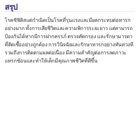
โรคพยาธิใบไม้ชิสโตโซม
สรุป
โรคพยาธิใบไม้ในตับ
โรคซิฟิลิสแต่กำเนิดเป็นโรคที่รุนแรงและมีผลกระทบต่อทารก
โรคพยาธิใบไม้ในปอด
อย่างมาก ทั้งการเสียชีวิตและความพิการระยะยาว แต่สามารถ
ป้องกันได้หากมีการฝากครรภ์ ตรวจคัดกรอง และรักษามารดา
โรคพยาธิใบไม้ในลำไส้
ที่ติดเชื้ออย่างถูกต้อง การวินิจฉัยและรักษาทารกอย่างทันท่วงที
โรคติดเชื้อชนิดอื่น ๆ
รวมถึงการติดตามผลต่อเนื่อง มีความสำคัญต่อการลดภาวะ
แทรกซ้อนและทำให้เด็กมีคุณภาพชีวิตที่ดีขึ้น
ไข้ไทฟัส
โรคฉี่หนู
โรคซิฟิลิส
ซิฟิลิสแต่กำเนิด
โรคโนคาร์ดิโอสิส
โรคฝีมะม่วง
โรคปอดบวมจากไมโคพลาสมา
โรคริดสีดวงตา