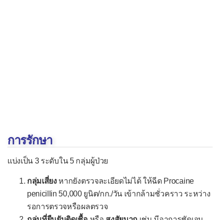
กลุ่มอาการผิวหนังลอกทั้งตัว
โรคติดเชื้อรา
กลาก
เกลื้อน
โรคค็อกสิดิออยโดไมโคสิส
พาราค็อกสิดิออยโดไมโคสิส
โรคคริปโตค็อกโคสิส
การรักษา
โรคแคนดิเดียสิส
โรคนิวโมซิสโตสิส
แบ่งเป็น 3 ระดับใน 5 กลุ่มผู้ป่วย
โรคบลาสโตไมโคสิส
กลุ่มเสี่ยง
หากยังตรวจละเอียดไม่ได้ ให้ฉีด Procaine
penicillin 50,000 ยูนิต/กก./วัน เข้ากล้ามชั่วคราว ระหว่าง
โรคฝีรั่ว
รอการตรวจหรือผลตรวจ
โรคเพนิซิลลิโอสิส
กลุ่มที่ยืนยันติดเชื้อ
หรือ
สงสัยมาก
เช่น มีอาการชัดเจน