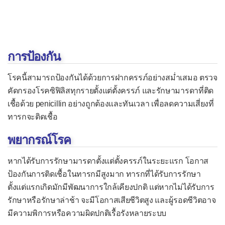
การรักษาและการป้องกัน
-- พยาธิตัวกลมในเนื้อเยื่อ --
โรคทริฆิโนสิส
การป้องกัน
โรคเท้าช้าง
โรคนี้สามารถป้องกันได้ด้วยการฝากครรภ์อย่างสม่ำเสมอ ตรวจ
โรคพยาธิตัวจี๊ด
คัดกรองโรคซิฟิลิสทุกรายตั้งแต่ตั้งครรภ์ และรักษามารดาที่ติด
เชื้อด้วย penicillin อย่างถูกต้องและทันเวลา เพื่อลดความเสี่ยงที่
โรคพยาธิท็อกโซคาร่า
ทารกจะติดเชื้อ
โรคพยาธิแองจิโอสตรองจีลัส
พยากรณ์โรค
-- พยาธิตัวตืด --
โรคพยาธิตืดวัว
หากได้รับการรักษามารดาตั้งแต่ตั้งครรภ์ในระยะแรก โอกาส
ป้องกันการติดเชื้อในทารกมีสูงมาก ทารกที่ได้รับการรักษา
โรคพยาธิตืดหมู
ตั้งแต่แรกเกิดมักมีพัฒนาการใกล้เคียงปกติ แต่หากไม่ได้รับการ
โรคพยาธิไฮดาติด
รักษาหรือรักษาล่าช้า จะมีโอกาสเสียชีวิตสูง และผู้รอดชีวิตอาจ
มีความพิการหรือความผิดปกติเรื้อรังหลายระบบ
-- พยาธิใบไม้ --