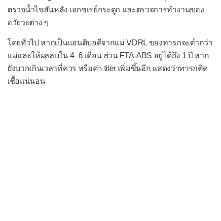
โรคบิดไม่มีตัว
ตรวจน้ำไขสันหลัง เอกซเรย์กระดูก และตรวจการทำงานของ
อวัยวะต่าง ๆ
โรคบรูเซลโลสิส
โรคบาร์โตเนลโลสิส
โดยทั่วไป หากเป็นแอนติบอดีจากแม่ VDRL ของทารกจะต่ำกว่า
แม่และให้ผลลบใน 4–6 เดือน ส่วน FTA-ABS อยู่ได้ถึง 1 ปี หาก
โรคโบทูลิซึม
ยังบวกเกินเวลาที่ควร หรือค่า titer เพิ่มขึ้นอีก แสดงว่าทารกติด
โรคพุพอง
เชื้อแน่นอน
โรคไฟลามทุ่ง
โรคเมลิออยโดสิส
โรคลีเจินแนรส์
โรคหนองใน
โรคหนังเน่า
โรคแอนแทร็กซ์
โรคไอกรน
กลุ่มอาการท็อกสิกช็อก