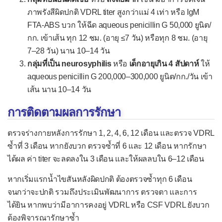
โรคสปอโรทริโคสิส
ภาพรังสีผิดปกติ VDRL titer สูงกว่าแม่ 4 เท่า หรือ IgM
FTA-ABS บวก ให้ฉีด aqueous penicillin G 50,000 ยูนิต/
โรคแอสเปอร์จิลโลสิส
กก. เข้าเส้น ทุก 12 ชม. (อายุ ≤7 วัน) หรือทุก 8 ชม. (อายุ
โรคฮีสโตพลาสโมสิส
7–28 วัน) นาน 10–14 วัน
โรคติดเชื้อโปรโตซัว
กลุ่มที่เป็น neurosyphilis
หรือ
เด็กอายุเกิน 4 สัปดาห์
ให้
aqueous penicillin G 200,000–300,000 ยูนิต/กก./วัน เข้า
ไข้มาลาเรีย
เส้น นาน 10–14 วัน
ไข้ปัสสาวะดำ
การติดตามผลการรักษา
โรคไกอาร์ดิเอสิส
ตรวจร่างกายหลังการรักษา 1, 2, 4, 6, 12 เดือน และตรวจ VDRL
โรคท็อกโซพลาสโมสิส
ซ้ำที่ 3 เดือน หากยังบวก ตรวจซ้ำที่ 6 และ 12 เดือน หากรักษา
ท็อกโซพลาสโมสิสแต่กำเนิด
ได้ผล ค่า titer จะลดลงใน 3 เดือน และให้ผลลบใน 6–12 เดือน
โรคทริโฆโมนิเอสิส
หากเริ่มแรกน้ำไขสันหลังผิดปกติ ต้องตรวจซ้ำทุก 6 เดือน
โรคทริพาโนโซม
จนกว่าจะปกติ รวมถึงประเมินพัฒนาการ ตรวจตา และการ
ได้ยิน หากพบว่ามีอาการคงอยู่ VDRL หรือ CSF VDRL ยังบวก
โรคบาบีซิโอสิส
ต้องพิจารณารักษาซ้ำ