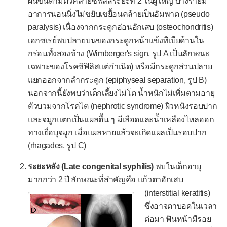
โรคเริมแต่กำเนิด
ผื่นขึ้นตามตัวคล้ายซิฟิลิสระยะที่ 2 ในผู้ใหญ่ บางรายมี
อาการนอนนิ่งไม่ขยับเขยื้อนคล้ายเป็นอัมพาต (pseudo
โรคไวรัสตับอักเสบ
paralysis) เนื่องจากกระดูกอ่อนอักเสบ (osteochondritis)
โรคส่าไข้
เอกซเรย์พบปลายบนของกระดูกหน้าแข้งทิเบียด้านใน
กร่อนทั้งสองข้าง (Wimberger's sign, รูป A เป็นลักษณะ
โรคหลอดลมฝอยอักเสบ
เฉพาะของโรคซิฟิลิสแต่กำเนิด) หรือมีกระดูกส่วนปลาย
โรคหัด
แยกออกจากลำกระดูก (epiphyseal separation, รูป B)
โรคหัดเยอรมัน
นอกจากนี้ยังพบว่าเด็กเลี้ยงไม่โต น้ำหนักไม่เพิ่มตามอายุ
ตัวบวมจากโรคไต (nephrotic syndrome) ผิวหนังรอบปาก
หัดเยอรมันแต่กำเนิด
และจมูกแตกเป็นแผลตื้น ๆ มีเลือดและน้ำเหลืองไหลออก
โรคอีสุกอีใส
ทางเยื่อบุจมูก เมื่อแผลหายแล้วจะเกิดแผลเป็นรอบปาก
(rhagades, รูป C)
โรคงูสวัด
โรคเอดส์
ระยะหลัง (Late congenital syphilis)
พบในเด็กอายุ
มากกว่า 2 ปี ลักษณะที่สำคัญคือ
แก้วตาอักเสบ
โรคติดเชื้อแบคทีเรีย
(interstitial keratitis)
กรวยไตอักเสบ
ซึ่งอาจตาบอดในเวลา
ต่อมา ฟันหน้ามีรอย
กระเพาะปัสสาวะอักเสบ