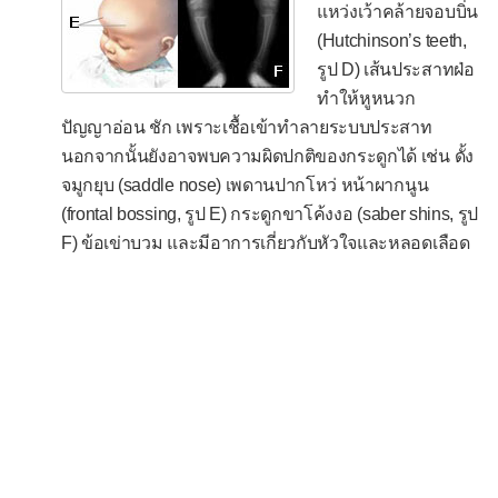
แหว่งเว้าคล้ายจอบบิ่น
กระดูกติดเชื้อ
(Hutchinson’s teeth,
กาฬโรค
รูป D) เส้นประสาทฝ่อ
ทำให้หูหนวก
ข้ออักเสบจากการติดเชื้อ
ปัญญาอ่อน ชัก เพราะเชื้อเข้าทำลายระบบประสาท
ไข้กระต่าย
นอกจากนั้นยังอาจพบความผิดปกติของกระดูกได้ เช่น ดั้ง
จมูกยุบ (saddle nose) เพดานปากโหว่ หน้าผากนูน
ไข้กาฬหลังแอ่น
(frontal bossing, รูป E) กระดูกขาโค้งงอ (saber shins, รูป
ไข้ไทฟอยด์
F) ข้อเข่าบวม และมีอาการเกี่ยวกับหัวใจและหลอดเลือด
ไข้อีดำอีแดง
คอและทอนซิลอักเสบ
ต่อมลูกหมากอักเสบ
ไซนัสอักเสบ
ถุงน้ำดีอักเสบ
ท่อน้ำดีอักเสบ