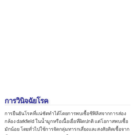
ท่อปัสสาวะอักเสบ
บาดทะยัก
ปอดอักเสบ (ปอดบวม)
แผลริมอ่อน
ฝีที่รังไข่
ฝีในปอด
ฝีในสมอง
ภาวะอาหารเป็นพิษ
จากแบคทีเรียเข้าเยื่อบุ
การวินิจฉัยโรค
จากพิษในอาหาร
จากพิษที่เกิดในลำไส้
การยืนยันโรคที่แน่ชัดทำได้โดยการพบเชื้อซิฟิลิสจากการส่อง
กล้อง darkfield ในน้ำมูกหรือเนื้อเยื่อที่ผิดปกติ แต่โอกาสพบเชื้อ
มดลูกอักเสบ
มักน้อย โดยทั่วไปใช้การจัดกลุ่มทารกเสี่ยงและสงสัยติดเชื้อจาก
เยื่อบุตาอักเสบจากแบคทีเรีย