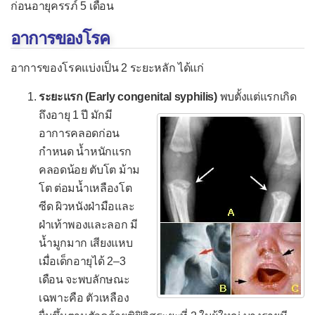
ก่อนอายุครรภ์ 5 เดือน
โปลิโอ
อาการของโรค
เยื่อบุตาอักเสบจากไวรัส
เยื่อหุ้มปอดอักเสบจากไวรัส
อาการของโรคแบ่งเป็น 2 ระยะหลัก ได้แก่
เยื่อหุ้มสมองอักเสบจากไวรัส
ระยะแรก (Early congenital syphilis)
พบตั้งแต่แรกเกิด
ลำไส้อักเสบจากโรต้าไวรัส
ถึงอายุ 1 ปี มักมี
อาการคลอดก่อน
โรคติดเชื้อไซโตเมกะโลไวรัส
กำหนด น้ำหนักแรก
ไซโตเมกะโลไวรัสแต่กำเนิด
คลอดน้อย ตับโต ม้าม
โต ต่อมน้ำเหลืองโต
โรคติดเชื้อโมโนนิวคลีโอสิส
ซีด ผิวหนังฝ่ามือและ
โรคพิษสุนัขบ้า
ฝ่าเท้าพองและลอก มี
โรคฟิฟธ์
น้ำมูกมาก เสียงแหบ
เมื่อเด็กอายุได้ 2–3
โรคมือเท้าปาก
เดือน จะพบลักษณะ
โรคเริม
เฉพาะคือ ตัวเหลือง