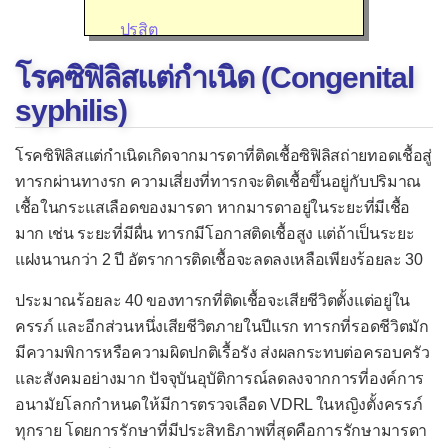
ปรสิต
เชื้ออื่น ๆ
โรคซิฟิลิสแต่กำเนิด (Congenital
อาการของโรคติดเชื้อ
syphilis)
โรคติดเชื้อไวรัส
โรคซิฟิลิสแต่กำเนิดเกิดจากมารดาที่ติดเชื้อซิฟิลิสถ่ายทอดเชื้อสู่
กล้ามเนื้อหัวใจอักเสบจากไวรัส
ทารกผ่านทางรก ความเสี่ยงที่ทารกจะติดเชื้อขึ้นอยู่กับปริมาณ
เชื้อในกระแสเลือดของมารดา หากมารดาอยู่ในระยะที่มีเชื้อ
ไข้เลือดออก
มาก เช่น ระยะที่มีผื่น ทารกมีโอกาสติดเชื้อสูง แต่ถ้าเป็นระยะ
ไข้สมองอักเสบ
แฝงนานกว่า 2 ปี อัตราการติดเชื้อจะลดลงเหลือเพียงร้อยละ 30
ไข้หวัดใหญ่
ประมาณร้อยละ 40 ของทารกที่ติดเชื้อจะเสียชีวิตตั้งแต่อยู่ใน
โรคหวัด
ครรภ์ และอีกส่วนหนึ่งเสียชีวิตภายในปีแรก ทารกที่รอดชีวิตมัก
มีความพิการหรือความผิดปกติเรื้อรัง ส่งผลกระทบต่อครอบครัว
คออักเสบจากไวรัส
และสังคมอย่างมาก ปัจจุบันอุบัติการณ์ลดลงจากการที่องค์การ
คางทูม
อนามัยโลกกำหนดให้มีการตรวจเลือด VDRL ในหญิงตั้งครรภ์
ชิคุนกุนยา
ทุกราย โดยการรักษาที่มีประสิทธิภาพที่สุดคือการรักษามารดา