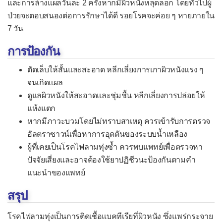
และการล้างแผลวันละ 2 ครั้งหากมีผิวหนังหลุดลอก โดยทั่วไปผู้
ท่อปัสสาวะอักเสบ
ป่วยจะตอบสนองต่อการรักษาได้ดี รอยโรคจะค่อย ๆ หายภายใน
บาดทะยัก
7 วัน
ปอดอักเสบ (ปอดบวม)
การป้องกัน
แผลริมอ่อน
ตัดเล็บให้สั้นและสะอาด หลีกเลี่ยงการเกาผิวหนังแรง ๆ
ฝีที่รังไข่
จนเกิดแผล
ฝีในปอด
ดูแลผิวหนังให้สะอาดและชุ่มชื้น หลีกเลี่ยงการปล่อยให้
แห้งแตก
ฝีในสมอง
หากมีภาวะบวมโดยไม่ทราบสาเหตุ ควรเข้ารับการตรวจ
ภาวะอาหารเป็นพิษ
อัลตราซาวน์เพื่อหาการอุดตันของระบบน้ำเหลือง
จากแบคทีเรียเข้าเยื่อบุ
ผู้ที่เคยเป็นโรคไฟลามทุ่งซ้ำ ควรพบแพทย์เพื่อตรวจหา
ปัจจัยเสี่ยงและอาจต้องใช้ยาปฏิชีวนะป้องกันตามคำ
จากพิษในอาหาร
แนะนำของแพทย์
จากพิษที่เกิดในลำไส้
สรุป
มดลูกอักเสบ
โรคไฟลามทุ่งเป็นการติดเชื้อแบคทีเรียที่ผิวหนัง ซึ่งแพร่กระจาย
เยื่อบุตาอักเสบจากแบคทีเรีย