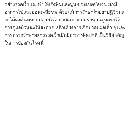
อย่างรวดเร็วและทำให้เกิดผื่นแดงนูน ขอบเขตชัดเจน มักมี
เยื่อบุช่องท้องอักเสบ
อาการไข้และอ่อนเพลียร่วมด้วย แม้การรักษาด้วยยาปฏิชีวนะ
เยื่อบุโพรงหัวใจอักเสบ
จะได้ผลดี แต่หากปล่อยไว้อาจเกิดภาวะแทรกซ้อนรุนแรงได้
การดูแลผิวหนังให้สะอาด หลีกเลี่ยงการเกิดบาดแผลเล็ก ๆ และ
เยื่อหุ้มสมองอักเสบจากแบคทีเรีย
การตรวจรักษาอย่างรวดเร็วเมื่อมีอาการผิดปกติ เป็นวิธีสำคัญ
ไส้ติ่งอักเสบ
ในการป้องกันโรคนี้
หลอดลมอักเสบเฉียบพลัน
หูชั้นกลางอักเสบ
อหิวาตกโรค
อัณฑะอักเสบ
อุ้งเชิงกรานอักเสบ
โรคคอตีบ
โรคติดเชื้อ H. pylori
โรคเซลล์เนื้อเยื่ออักเสบ