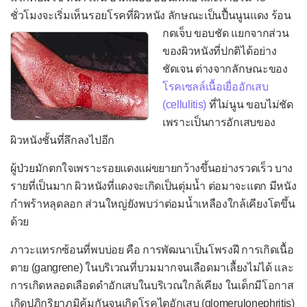
โปลิโอ
ชั่วโมงจะเริ่มเห็นรอยโรคที่ผิวหนัง
ลักษณะเป็นปื้นนูนแดง ร้อน
กดเจ็บ ขอบชัด แยกจากส่วน
เยื่อบุตาอักเสบจากไวรัส
ของผิวหนังที่ปกติได้อย่าง
เยื่อหุ้มปอดอักเสบจากไวรัส
ชัดเจน ต่างจากลักษณะของ
เยื่อหุ้มสมองอักเสบจากไวรัส
โรคเซลล์เนื้อเยื่ออักเสบ
(cellulitis)
ที่ไม่นูน ขอบไม่ชัด
ลำไส้อักเสบจากโรต้าไวรัส
เพราะเป็นการอักเสบของ
โรคติดเชื้อไซโตเมกะโลไวรัส
ผิวหนังชั้นที่ลึกลงไปอีก
ไซโตเมกะโลไวรัสแต่กำเนิด
ผู้ป่วยมักตกใจเพราะรอยแดงแผ่ขยายกว้างขึ้นอย่างรวดเร็ว บาง
โรคติดเชื้อโมโนนิวคลีโอสิส
รายที่เป็นมาก ผิวหนังที่แดงจะเกิดเป็นตุ่มน้ำ ต่อมาจะแตก มีหนัง
กำพร้าหลุดลอก ส่วนใหญ่ยังพบว่าต่อมน้ำเหลืองใกล้เคียงโตขึ้น
โรคพิษสุนัขบ้า
ด้วย
โรคฟิฟธ์
ภาวะแทรกซ้อนที่พบบ่อย คือ การพัฒนาเป็นโพรงฝี การเกิดเนื้อ
โรคมือเท้าปาก
ตาย (gangrene) ในบริเวณที่บวมมากจนเลือดมาเลื้ยงไม่ได้ และ
โรคเริม
การเกิดหลอดเลือดดำอักเสบในบริเวณใกล้เคียง ในเด็กมีโอกาส
เกิดปฏิกริยาภูมิคุ้มกันจนเกิดโรคไตอักเสบ (glomerulonephritis)