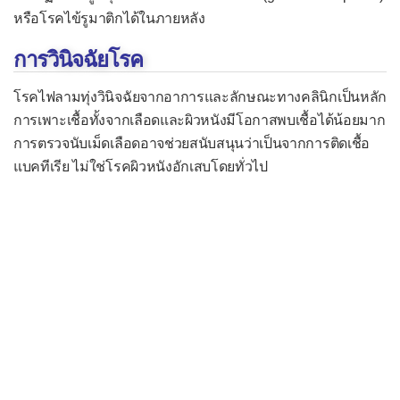
โรคเริมแต่กำเนิด
หรือโรคไข้รูมาติกได้ในภายหลัง
โรคไวรัสตับอักเสบ
การวินิจฉัยโรค
โรคส่าไข้
โรคไฟลามทุ่งวินิจฉัยจากอาการและลักษณะทางคลินิกเป็นหลัก
โรคหลอดลมฝอยอักเสบ
การเพาะเชื้อทั้งจากเลือดและผิวหนังมีโอกาสพบเชื้อได้น้อยมาก
โรคหัด
การตรวจนับเม็ดเลือดอาจช่วยสนับสนุนว่าเป็นจากการติดเชื้อ
โรคหัดเยอรมัน
แบคทีเรีย ไม่ใช่โรคผิวหนังอักเสบโดยทั่วไป
หัดเยอรมันแต่กำเนิด
โรคอีสุกอีใส
โรคงูสวัด
โรคเอดส์
โรคติดเชื้อแบคทีเรีย
กรวยไตอักเสบ
กระเพาะปัสสาวะอักเสบ