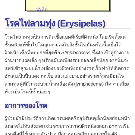
ปรสิต
เชื้ออื่น ๆ
โรคไฟลามทุ่ง (Erysipelas)
อาการของโรคติดเชื้อ
โรคไฟลามทุ่งเป็นการติดเชื้อแบคทีเรียที่ผิวหนัง โดยเริ่มตั้งแต่
โรคติดเชื้อไวรัส
ชั้นหนังแท้ขึ้นไป ไม่ลุกลามลงไปถึงชั้นไขมันหรือเนื้อเยื่อใต้
ผิวหนัง เชื้อที่พบบ่อยที่สุดคือ
Streptococcus
ซึ่งมักเข้าสู่ร่างกาย
กล้ามเนื้อหัวใจอักเสบจากไวรัส
ผ่านบาดแผลเล็ก ๆ หรือแม้แต่เพียงรอยถลอกเล็กน้อย จากนั้นจะ
ไข้เลือดออก
แพร่เข้าสู่ระบบน้ำเหลืองของผิวหนังอย่างรวดเร็ว ทำให้เกิดการ
ไข้สมองอักเสบ
อักเสบเป็นปื้นแดง กดเจ็บ และแผ่ขยายอย่างรวดเร็วเหมือนไฟ
ลามทุ่ง ผู้ที่มีภาวะบวมน้ำเหลืองคั่ง (lymphedema) มีความเสี่ยง
ไข้หวัดใหญ่
ที่จะเป็นโรคนี้ซ้ำบ่อย ๆ
โรคหวัด
อาการของโรค
คออักเสบจากไวรัส
ผู้ป่วยมักมีประวัติการเกิดบาดแผลหรืออุบัติเหตุเล็กน้อยก่อนหน้า
คางทูม
แต่อาจไม่ทันสังเกต เช่น จากการเกาจนผิวหนังถลอก อาการเริ่ม
ชิคุนกุนยา
แรกคือมีไข้ หนาวสั่น ปวดเมื่อย อ่อนเพลีย และภายใน 48