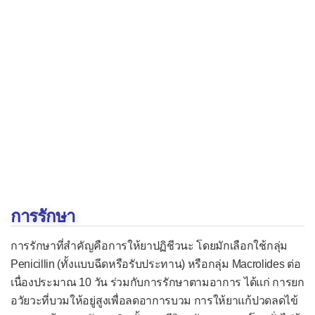
กระดูกติดเชื้อ
กาฬโรค
ข้ออักเสบจากการติดเชื้อ
ไข้กระต่าย
ไข้กาฬหลังแอ่น
ไข้ไทฟอยด์
ไข้อีดำอีแดง
คอและทอนซิลอักเสบ
การรักษา
ต่อมลูกหมากอักเสบ
ไซนัสอักเสบ
การรักษาที่สำคัญคือการให้ยาปฏิชีวนะ โดยมักเลือกใช้กลุ่ม
Penicillin (ทั้งแบบฉีดหรือรับประทาน) หรือกลุ่ม Macrolides ต่อ
ถุงน้ำดีอักเสบ
เนื่องประมาณ 10 วัน ร่วมกับการรักษาตามอาการ ได้แก่ การยก
ท่อน้ำดีอักเสบ
อวัยวะที่บวมให้อยู่สูงเพื่อลดอาการบวม การให้ยาแก้ปวดลดไข้