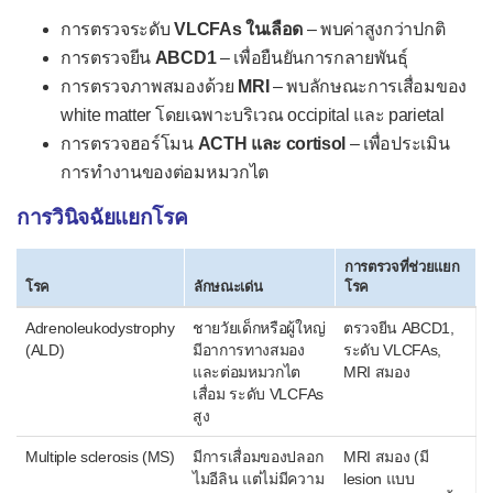
การตรวจระดับ
VLCFAs ในเลือด
– พบค่าสูงกว่าปกติ
กลุ่มอาการเซลลาว่างเปล่า
การตรวจยีน
ABCD1
– เพื่อยืนยันการกลายพันธุ์
โรคต่อมใต้สมองไม่ทำงาน
การตรวจภาพสมองด้วย
MRI
– พบลักษณะการเสื่อมของ
โรคเบาหวานชนิดที่ 2
white matter โดยเฉพาะบริเวณ occipital และ parietal
การตรวจฮอร์โมน
ACTH และ cortisol
– เพื่อประเมิน
โรคแอดดิสัน
การทำงานของต่อมหมวกไต
โรคฮาชิโมโตะ
การวินิจฉัยแยกโรค
ระบบตา
การตรวจที่ช่วยแยก
ภาวะเบาหวานขึ้นจอตา
โรค
ลักษณะเด่น
โรค
โรคกระจกตาฝ่อ
Adrenoleukodystrophy
ชายวัยเด็กหรือผู้ใหญ่
ตรวจยีน ABCD1,
(ALD)
โรคกระจกตาย้วย
มีอาการทางสมอง
ระดับ VLCFAs,
และต่อมหมวกไต
MRI สมอง
โรคจอตาเสื่อม
เสื่อม ระดับ VLCFAs
สูง
โรคต้อกระจก
Multiple sclerosis (MS)
มีการเสื่อมของปลอก
MRI สมอง (มี
โรคต้อหิน
ไมอีลิน แต่ไม่มีความ
lesion แบบ