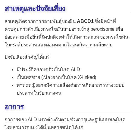
โรคไอบีเอ็ม
สาเหตุและปัจจัยเสี่ยง
โรคฮันติงตัน
สาเหตุเกิดจากการกลายพันธุ์ของยีน
ABCD1
ซึ่งมีหน้าที่
โรค Friedreich's Ataxia
ควบคุมการลำเลียงกรดไขมันสายยาวเข้าสู่ peroxisome เพื่อ
ย่อยสลาย เมื่อยีนนี้ผิดปกติจะทำให้เกิดการสะสมของกรดไขมัน
ระบบหัวใจและหลอดเลือด
ในเซลล์ประสาทและต่อมหมวกไตจนเกิดความเสียหาย
กลุ่มโรคกล้ามเนื้อหัวใจผิดปกติ
ปัจจัยเสี่ยงสำคัญได้แก่
โรคความดันโลหิตสูง
มีประวัติครอบครัวเป็นโรค ALD
โรคความดันเลือดปอดสูง
เป็นเพศชาย (เนื่องจากเป็นโรค X-linked)
โรคหลอดเลือดแดงตีบแข็ง
พาหะหญิงอาจมีความเสี่ยงต่อการเกิดอาการทางระบบ
ประสาทในวัยกลางคน
โรคกล้ามเนื้อหัวใจขาดเลือด
โรคหลอดเลือดสมอง
อาการ
โรคหลอดเลือดแดงส่วนปลายตีบ
อาการของ ALD แตกต่างกันตามช่วงอายุและรูปแบบของโรค
โรคหลอดเลือดแดงใหญ่โป่งพอง
โดยสามารถแบ่งได้เป็นหลายชนิด ได้แก่