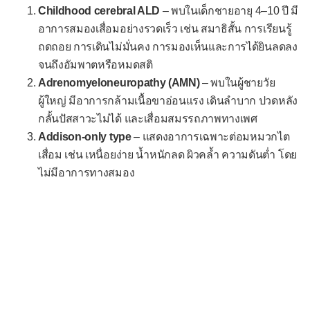
โรคหัวใจรูมาติก
Childhood cerebral ALD
– พบในเด็กชายอายุ 4–10 ปี มี
อาการสมองเสื่อมอย่างรวดเร็ว เช่น สมาธิสั้น การเรียนรู้
โรคหัวใจห้องบนเต้นรัว
ถดถอย การเดินไม่มั่นคง การมองเห็นและการได้ยินลดลง
ภาวะหัวใจล้มเหลว
จนถึงอัมพาตหรือหมดสติ
ระบบหายใจ
Adrenomyeloneuropathy (AMN)
– พบในผู้ชายวัย
ผู้ใหญ่ มีอาการกล้ามเนื้อขาอ่อนแรง เดินลำบาก ปวดหลัง
โรคปอดอุดกั้นเรื้อรัง
กลั้นปัสสาวะไม่ได้ และเสื่อมสมรรถภาพทางเพศ
โรคหลอดลมโป่งพอง
Addison-only type
– แสดงอาการเฉพาะต่อมหมวกไต
เสื่อม เช่น เหนื่อยง่าย น้ำหนักลด ผิวคล้ำ ความดันต่ำ โดย
โรคซิสติกไฟโบรซิส
ไม่มีอาการทางสมอง
กลุ่มโรคเนื้อเยื่อคั่นปอด
โรคพังผืดปอด
โรคนิวโมโคนิโอสิส
ระบบย่อยอาหาร
โรคกระเพาะอักเสบชนิดฝ่อ
โรคตับอ่อนอักเสบเรื้อรัง