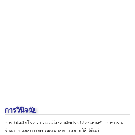
โรคตับแข็ง
โรคท่อน้ำดีแข็งปฐมภูมิ
โรคท่อน้ำดีอักเสบปฐมภูมิ
โรคโครน
โรคลำไส้ใหญ่อักเสบชนิดแผล
โรคอะคาเลเซีย
ระบบทางเดินปัสสาวะ
ไตวายระยะสุดท้าย
ระบบเลือดและไขกระดูก
การวินิจฉัย
โรคไขกระดูกเป็นพังผืด
โรคไขกระดูกฝ่อ
การวินิจฉัยโรคเอแอลดีต้องอาศัยประวัติครอบครัว การตรวจ
ร่างกาย และการตรวจเฉพาะทางหลายวิธี ได้แก่
ระบบต่อมไร้ท่อ