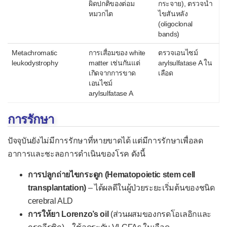
ผิดปกติของต่อม
กระจาย), ตรวจน้ำ
โรคศูนย์กลางจอตาเสื่อม
หมวกไต
ไขสันหลัง
(oligoclonal
ระบบหู คอ จมูก
bands)
โรคกล่องเสียงเสื่อมตามวัย
Metachromatic
การเสื่อมของ white
ตรวจเอนไซม์
leukodystrophy
matter เช่นกันแต่
arylsulfatase A ใน
โรคประสาทหูเสื่อมตามวัย
เกิดจากการขาด
เลือด
โรคมีเนียร์
เอนไซม์
arylsulfatase A
โรคเยื่อจมูกอักเสบฝ่อ
การรักษา
โรคหินปูนเกาะกระดูกหู
หลายระบบ
ปัจจุบันยังไม่มีการรักษาที่หายขาดได้ แต่มีการรักษาเพื่อลด
อาการและชะลอการดำเนินของโรค ดังนี้
โรคอะไมลอยโดสิส
การปลูกถ่ายไขกระดูก (Hematopoietic stem cell
โรคเอแอลดี
transplantation)
– ได้ผลดีในผู้ป่วยระยะเริ่มต้นของชนิด
cerebral ALD
การให้ยา Lorenzo’s oil
(ส่วนผสมของกรดโอเลอิกและ