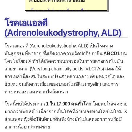
ระบบประสาทและกล้ามเนื้อ
โรคเซลล์ประสาทสั่งการเสื่อม
โรคเอแอลดี
โรค ALS
(Adrenoleukodystrophy, ALD)
โรค SMA
โรคกล้ามเนื้อลีบจากพันธุกรรม
โรคเอแอลดี (Adrenoleukodystrophy: ALD) เป็นโรคทาง
พันธุกรรมที่หายาก ซึ่งเกิดจากความผิดปกติของยีน
โรคกล้ามเนื้อลีบดูเชน
ABCD1
บน
โครโมโซม X ทำให้เกิดความบกพร่องในการสลายกรดไขมัน
โรคชาร์คอต-มารี-ทูธ
สายยาวมาก (Very long-chain fatty acids: VLCFAs) ส่งผลให้
โรคปลอกประสาทเสื่อมแข็ง
สารเหล่านี้สะสมในระบบประสาทส่วนกลาง ต่อมหมวกไต และ
อัณฑะ จนเกิดการเสื่อมของปลอกไมอีลิน (myelin) และการ
โรคพาร์กินสัน
ทำงานของต่อมหมวกไตล้มเหลว
โรคพีเอสพี
โรคนี้พบได้ประมาณ
1 ใน 17,000 คนทั่วโลก
โดยพบในเพศชาย
โรคลิววีบอดี
มากกว่าเพศหญิง เนื่องจากเป็นโรคที่ถ่ายทอดทางโครโมโซม X
โรคอัลไซเมอร์
ส่วนเพศหญิงซึ่งมียีนผิดปกติหนึ่งข้างมักไม่แสดงอาการหรือมี
อาการน้อยกว่าเพศชาย
โรคเอ็มเอสเอ