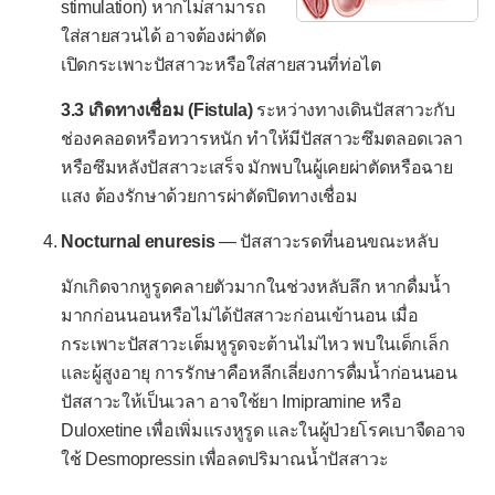
stimulation) หากไม่สามารถ
ใส่สายสวนได้ อาจต้องผ่าตัด
ไส้ติ่งอักเสบ
เปิดกระเพาะปัสสาวะหรือใส่สายสวนที่ท่อไต
Apgar score
3.3 เกิดทางเชื่อม (Fistula)
ระหว่างทางเดินปัสสาวะกับ
Glasgow Coma Scale
ช่องคลอดหรือทวารหนัก ทำให้มีปัสสาวะซึมตลอดเวลา
Leopold's maneuvers
หรือซึมหลังปัสสาวะเสร็จ มักพบในผู้เคยผ่าตัดหรือฉาย
แสง ต้องรักษาด้วยการผ่าตัดปิดทางเชื่อม
Wells score
ผลตรวจ
Nocturnal enuresis
— ปัสสาวะรดที่นอนขณะหลับ
-- โลหิตวิทยา --
มักเกิดจากหูรูดคลายตัวมากในช่วงหลับลึก หากดื่มน้ำ
มากก่อนนอนหรือไม่ได้ปัสสาวะก่อนเข้านอน เมื่อ
เม็ดเลือดแดงน้อย (โลหิตจาง)
กระเพาะปัสสาวะเต็มหูรูดจะต้านไม่ไหว พบในเด็กเล็ก
เม็ดเลือดแดงมาก
และผู้สูงอายุ การรักษาคือหลีกเลี่ยงการดื่มน้ำก่อนนอน
เม็ดเลือดขาวน้อย (ต่ำ)
ปัสสาวะให้เป็นเวลา อาจใช้ยา Imipramine หรือ
Duloxetine เพื่อเพิ่มแรงหูรูด และในผู้ป่วยโรคเบาจืดอาจ
เม็ดเลือดขาวมาก (สูง)
ใช้ Desmopressin เพื่อลดปริมาณน้ำปัสสาวะ
เกล็ดเลือดน้อย (ต่ำ)