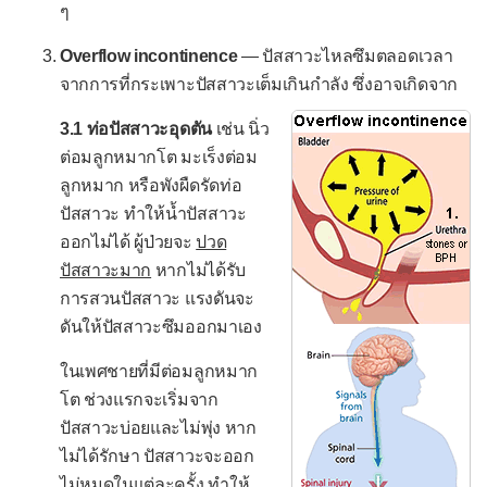
ๆ
ปวดในถุงอัณฑะ
Overflow incontinence
— ปัสสาวะไหลซึมตลอดเวลา
-- เฉพาะสตรี --
จากการที่กระเพาะปัสสาวะเต็มเกินกำลัง ซึ่งอาจเกิดจาก
ตกขาวผิดปกติ
3.1 ท่อปัสสาวะอุดตัน
เช่น นิ่ว
บกพร่องทางเพศ
ต่อมลูกหมากโต มะเร็งต่อม
ลูกหมาก หรือพังผืดรัดท่อ
ปัญหารอบเดือน
ปัสสาวะ ทำให้น้ำปัสสาวะ
รอบเดือนแรกไม่มา
ออกไม่ได้ ผู้ป่วยจะ
ปวด
รอบเดือนขาดหายไป
ปัสสาวะมาก
หากไม่ได้รับ
การสวนปัสสาวะ แรงดันจะ
รอบเดือนไม่สม่ำเสมอ
ดันให้ปัสสาวะซึมออกมาเอง
ระดูออกมาก
ในเพศชายที่มีต่อมลูกหมาก
ปวดประจำเดือน
โต ช่วงแรกจะเริ่มจาก
กลุ่มอาการวัยทอง
ปัสสาวะบ่อยและไม่พุ่ง หาก
ไม่ได้รักษา ปัสสาวะจะออก
เลือดออกหลังวัยหมดระดู
ไม่หมดในแต่ละครั้ง ทำให้