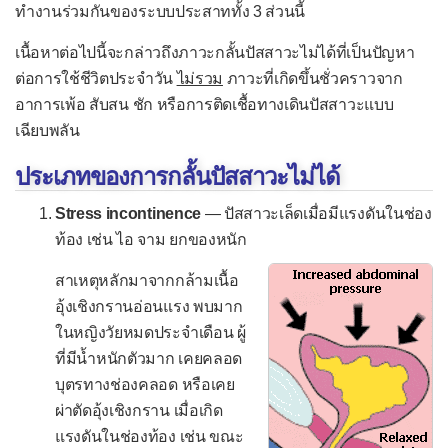
ปวดข้อเท้าและเท้า
ทำงานร่วมกันของระบบประสาททั้ง 3 ส่วนนี้
ปวดคอ
เนื้อหาต่อไปนี้จะกล่าวถึงภาวะกลั้นปัสสาวะไม่ได้ที่เป็นปัญหา
ปวดท้อง
ต่อการใช้ชีวิตประจำวัน
ไม่รวม
ภาวะที่เกิดขึ้นชั่วคราวจาก
อาการเพ้อ สับสน ชัก หรือการติดเชื้อทางเดินปัสสาวะแบบ
ปวดท้องเฉียบพลัน
เฉียบพลัน
ปวดท้องเรื้อรัง
ประเภทของการกลั้นปัสสาวะไม่ได้
ปวดท้องในเด็ก
Stress incontinence
— ปัสสาวะเล็ดเมื่อมีแรงดันในช่อง
ปวดที่ใบหน้า
ท้อง เช่น ไอ จาม ยกของหนัก
ปวดศีรษะ
สาเหตุหลักมาจากกล้ามเนื้อ
ปวดหลัง
อุ้งเชิงกรานอ่อนแรง พบมาก
เป็นลม
ในหญิงวัยหมดประจำเดือน ผู้
ที่มีน้ำหนักตัวมาก เคยคลอด
ผมร่วง
บุตรทางช่องคลอด หรือเคย
เวียนศีรษะ
ผ่าตัดอุ้งเชิงกราน เมื่อเกิด
เสียงแหบ
แรงดันในช่องท้อง เช่น ขณะ