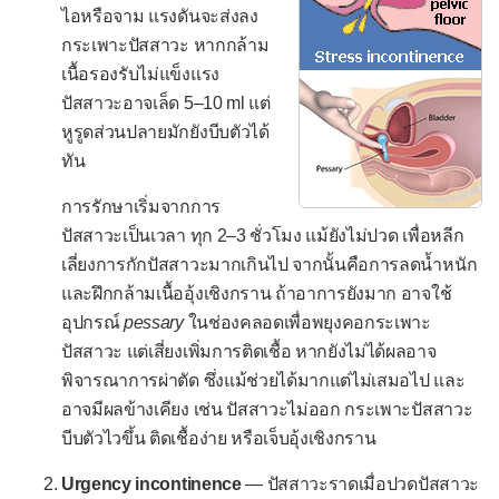
ไอหรือจาม แรงดันจะส่งลง
หมดสติ
กระเพาะปัสสาวะ หากกล้าม
หอบเหนื่อย
เนื้อรองรับไม่แข็งแรง
ปัสสาวะอาจเล็ด 5–10 ml แต่
หูดับ
หูรูดส่วนปลายมักยังบีบตัวได้
หูอื้อ
ทัน
ออกผื่น
การรักษาเริ่มจากการ
ไอเป็นเลือด
ปัสสาวะเป็นเวลา ทุก 2–3 ชั่วโมง แม้ยังไม่ปวด เพื่อหลีก
เลี่ยงการกักปัสสาวะมากเกินไป จากนั้นคือการลดน้ำหนัก
ไอเรื้อรัง
และฝึกกล้ามเนื้ออุ้งเชิงกราน ถ้าอาการยังมาก อาจใช้
-- เฉพาะทารกและเด็กเล็ก --
อุปกรณ์
pessary
ในช่องคลอดเพื่อพยุงคอกระเพาะ
ปัญหาการให้นม
ปัสสาวะ แต่เสี่ยงเพิ่มการติดเชื้อ หากยังไม่ได้ผลอาจ
พิจารณาการผ่าตัด ซึ่งแม้ช่วยได้มากแต่ไม่เสมอไป และ
ปัญหาสะดือ
อาจมีผลข้างเคียง เช่น ปัสสาวะไม่ออก กระเพาะปัสสาวะ
พัฒนาการช้าในทารก
บีบตัวไวขึ้น ติดเชื้อง่าย หรือเจ็บอุ้งเชิงกราน
พัฒนาการช้าในวัย 1-3 ขวบ
Urgency incontinence
— ปัสสาวะราดเมื่อปวดปัสสาวะ