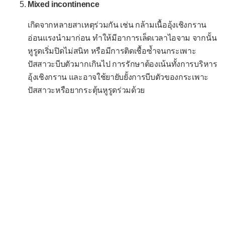
Mixed incontinence
เกล็ดเลือดมาก (สูง)
เกิดจากหลายสาเหตุร่วมกัน เช่น กล้ามเนื้ออุ้งเชิงกราน
-- เมตาบอลิซึม --
อ่อนแรงนำมาก่อน ทำให้มีอาการเล็ดเวลาไอจาม จากนั้น
กรดยูริกในเลือดสูง
หูรูดเริ่มปิดไม่สนิท หรือมีการติดเชื้อซ้ำจนกระเพาะ
ปัสสาวะบีบตัวมากเกินไป การรักษาต้องเน้นทั้งการบริหาร
ไขมันในเลือดผิดปกติ
อุ้งเชิงกราน และอาจใช้ยายับยั้งการบีบตัวของกระเพาะ
คลอไรด์ในเลือดต่ำ
ปัสสาวะหรือยากระตุ้นหูรูดร่วมด้วย
คลอไรด์ในเลือดสูง
แคลเซียมในเลือดต่ำ
แคลเซียมในเลือดสูง
โซเดียมในเลือดต่ำ
โซเดียมในเลือดสูง
โพแทสเซียมในเลือดต่ำ
โพแทสเซียมในเลือดสูง