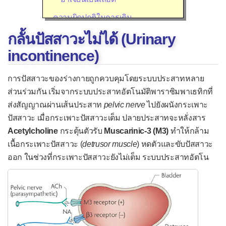
ความผิดปกติในการเดิน
กลั้นปัสสาวะไม่ได้ (Urinary
เดินทรงตัวลำบากในคนแก่
incontinence)
เดินไม่ปกติในเด็ก
จ้ำเลือดที่เกิดขึ้นเอง
การปัสสาวะของร่างกายถูกควบคุมโดยระบบประสาทหลาย
เจ็บขณะมีเพศสัมพันธ์
ส่วนร่วมกัน เริ่มจากระบบประสาทอัตโนมัติพาราซิมพาเธทิกที่
ส่งสัญญาณผ่านเส้นประสาท
pelvic nerve
ไปยังผนังกระเพาะ
เจ็บคอ
ปัสสาวะ เมื่อกระเพาะปัสสาวะเต็ม ปลายประสาทจะหลั่งสาร
เจ็บหู
Acetylcholine
กระตุ้นตัวรับ
Muscarinic-3 (M3)
ทำให้กล้าม
เนื้อกระเพาะปัสสาวะ (
detrusor muscle
) หดตัวและขับปัสสาวะ
เจ็บอก/แน่นอก
ออก
ในช่วงที่กระเพาะปัสสาวะยังไม่เต็ม ระบบประสาทอัตโน
ใจสั่น
ชัก
ชาที่ใบหน้า
ดีซ่าน