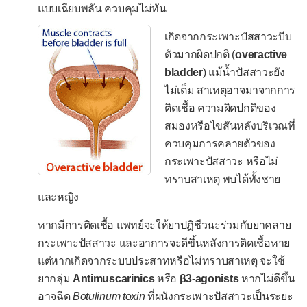
พัฒนาการช้าในวัย 3-5 ขวบ
แบบเฉียบพลัน ควบคุมไม่ทัน
ร้องไห้ในเด็กเล็ก
เกิดจากกระเพาะปัสสาวะบีบ
ร้องไห้ในเด็กอ่อน
ตัวมากผิดปกติ (
overactive
bladder
) แม้น้ำปัสสาวะยัง
อวัยวะเพศกำกวม
ไม่เต็ม สาเหตุอาจมาจากการ
ไอมากในทารก
ติดเชื้อ ความผิดปกติของ
สมองหรือไขสันหลังบริเวณที่
-- เฉพาะบุรุษ --
ควบคุมการคลายตัวของ
เจ็บองคชาต
กระเพาะปัสสาวะ หรือไม่
ถดถอยทางเพศ
ทราบสาเหตุ พบได้ทั้งชาย
และหญิง
นกเขาไม่ขัน
หากมีการติดเชื้อ แพทย์จะให้ยาปฏิชีวนะร่วมกับยาคลาย
หลั่งช้า/ไม่หลั่ง
กระเพาะปัสสาวะ และอาการจะดีขึ้นหลังการติดเชื้อหาย
หลั่งเร็ว
แต่หากเกิดจากระบบประสาทหรือไม่ทราบสาเหตุ จะใช้
หลั่งแห้ง
ยากลุ่ม
Antimuscarinics
หรือ
β3-agonists
หากไม่ดีขึ้น
อาจฉีด
Botulinum toxin
ที่ผนังกระเพาะปัสสาวะเป็นระยะ
ถุงอัณฑะบวม