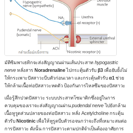
ตามัว
ท้องโต
ท้องเสีย
ถ่ายเป็นเลือด
อุจจาระมีลักษณะผิดปกติ
ท้องอืดท้องเฟ้อ
มัติซิมพาเธทิกจะส่งสัญญาณผ่านเส้นประสาท
hypogastric
ปวดข้อ
nerve
หลั่งสาร
Noradrenaline
ไปกระตุ้นตัวรับ
β3
เพื่อยับยั้งไม่
ให้กระเพาะปัสสาวะบีบตัวก่อนเวลา และกระตุ้นตัวรับ
α1
ช่วย
ปวดข้อไหล่
ให้กล้ามเนื้อท่อปัสสาวะหดตัว ป้องกันการไหลซึมของปัสสาวะ
ปวดข้อศอก
เมื่อรู้สึกปวดปัสสาวะ ระบบประสาทโซมาติกซึ่งอยู่ในการ
ปวดข้อมือและมือ
ควบคุมของเราจะส่งสัญญาณผ่าน
pudendal nerve
ไปยังกล้าม
ปวดข้อสะโพก
เนื้อหูรูดส่วนปลายของท่อปัสสาวะ หลั่ง Acetylcholine กระตุ้น
ตัวรับ
Nicotinic
เพื่อให้หูรูดบีบตัวรอจนกว่าจะถึงที่เหมาะสมต่อ
ปวดข้อเข่า
การปัสสาวะ ดังนั้น การปัสสาวะตามปกติจำเป็นต้องอาศัยการ