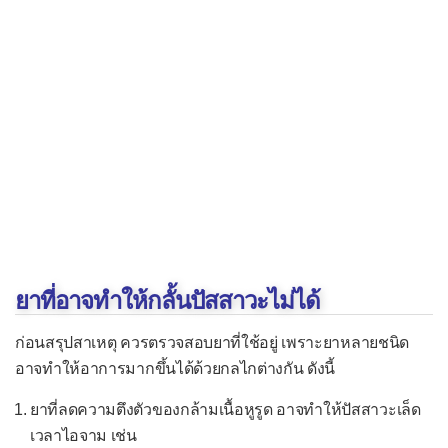
ฟอสฟอรัสในเลือดต่ำ
ฟอสฟอรัสในเลือดสูง
แมกนีเซียมในเลือดต่ำ
แมกนีเซียมในเลือดสูง
ภาวะไตเสียหายเฉียบพลัน"
ภาวะไตเสื่อมหรือวายเรื้อรัง
ภาวะ Metabolic acidosis"
ภาวะ Metabolic alkalosis
ภาวะ Respiratory acidosis"
ยาที่อาจทำให้กลั้นปัสสาวะไม่ได้
ภาวะ Respiratory alkalosis
ก่อนสรุปสาเหตุ ควรตรวจสอบยาที่ใช้อยู่ เพราะยาหลายชนิด
เอนไซม์ตับผิดปกติ
อาจทำให้อาการมากขึ้นได้ด้วยกลไกต่างกัน ดังนี้
ยาที่ลดความตึงตัวของกล้ามเนื้อหูรูด อาจทำให้ปัสสาวะเล็ด
เวลาไอจาม เช่น