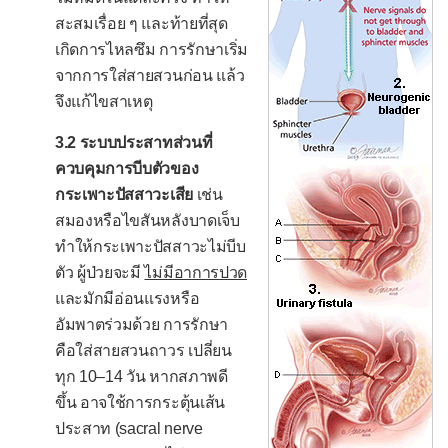
ภาวะแทรกซ้อนของการตั้งครรภ์
สะสมเรื่อย ๆ และท้ายที่สุด
ตกเลือดระหว่างตั้งครรภ์
เกิดการไหลซึม การรักษาเริ่ม
จากการใส่สายสวนก่อน แล้ว
ตกเลือดหลังคลอด
จึงแก้ไขสาเหตุ
น้ำเดินก่อนกำหนดคลอด
3.2 ระบบประสาทส่วนที่
อาการแสดง
ควบคุมการบีบตัวของ
ความดันโลหิตสูง
กระเพาะปัสสาวะเสีย
เช่น
สมองหรือไขสันหลังบาดเจ็บ
ความดันโลหิตต่ำ
ทำให้กระเพาะปัสสาวะไม่บีบ
ความดันโลหิตกว้าง
ตัว ผู้ป่วยจะมี
ไม่มีอาการปวด
และมักมีอ่อนแรงหรือ
ความดันโลหิตแคบ
อัมพาตร่วมด้วย การรักษา
ต่อมน้ำเหลืองโต
คือใส่สายสวนถาวร เปลี่ยน
ตับโต
ทุก 10–14 วัน หากสภาพดี
ขึ้น อาจใช้การกระตุ้นเส้น
ม้ามโต
ประสาท (sacral nerve
เส้นเลือดดำลึกอุดตัน